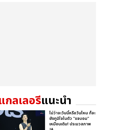
แกลเลอรี
แนะนำ
ไม่ว่าจะวันนี้หรือวันไหน ก็จะ
ยังภูมิใจในตัว "แจบอม"
เหมือนเดิม! ประมวลภาพ
JA...