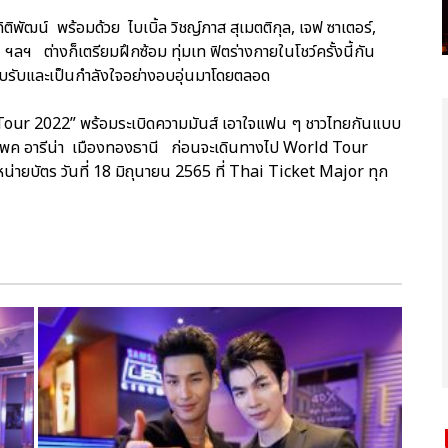
ติพัฒน์ พร้อมด้วย ไบเบิ้ล วิชญ์ภาส สุเมตติกุล, เจฟ ซาเตอร์,
ฯลฯ ต่างก็เตรียมฝึกซ้อม ทุ่มเท ฟิตร่างกายในโชว์ครั้งนี้กัน
อบรับและเป็นกำลังใจอย่างอบอุ่นมาโดยตลอด
our 2022” พร้อมระเบิดความมันส์ เอาใจแฟน ๆ ชาวไทยกันแบบ
อิมแพค อารีน่า เมืองทองธานี ก่อนจะเดินทางไป World Tour
ำหน่ายบัตร วันที่ 18 มิถุนายน 2565 ที่ Thai Ticket Major ทุก