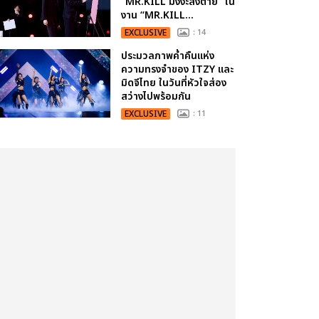
“MR.KILL มังงะสั่งตาย” ใน
งาน “MR.KILL...
EXCLUSIVE
: 14
ประมวลภาพค่ำคืนแห่ง
ความทรงจำของ ITZY และ
มิดจีไทย ในวันที่หัวใจส่อง
สว่างไปพร้อมกัน
EXCLUSIVE
: 11