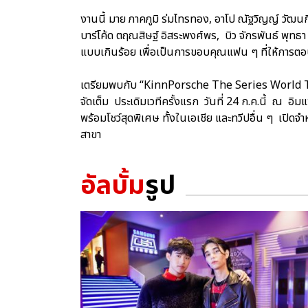
งานนี้ มาย ภาคภูมิ ร่มไทรทอง, อาโป ณัฐวิญญ์ วัฒนกิ
บาร์โค้ด ตฤณสิษฐ์ อิสระพงศ์พร, บิว จักรพันธ์ พุทธา 
แบบเกินร้อย เพื่อเป็นการขอบคุณแฟน ๆ ที่ให้การต
เตรียมพบกับ “KinnPorsche The Series World T
จัดเต็ม ประเดิมเวทีครั้งแรก วันที่ 24 ก.ค.นี้ ณ 
พร้อมโชว์สุดพิเศษ ทั้งในเอเชีย และทวีปอื่น ๆ เปิดจ
สาขา
อัลบั้ม
รูป