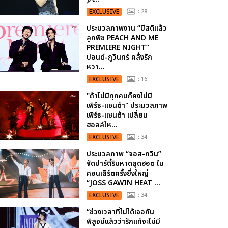
EXCLUSIVE
: 28
ประมวลภาพงาน “มีสติแล้ว
ลูกพีช PEACH AND ME
PREMIERE NIGHT”
ปอนด์-ภูวินทร์ คลั่งรัก
หวา...
EXCLUSIVE
: 16
"ถ้าไม่มีทุกคนก็คงไม่มี
เพิร์ธ-แซนต้า" ประมวลภาพ
เพิร์ธ-แซนต้า เปลี่ยน
ฮอลล์ให...
EXCLUSIVE
: 34
ประมวลภาพ “จอส-กวิน”
จัดปาร์ตี้ริมหาดสุดฮอต ใน
คอนเสิร์ตครั้งยิ่งใหญ่
“JOSS GAWIN HEAT ...
EXCLUSIVE
: 34
“ช่วงเวลาที่ไม่ได้เจอกัน
พิสูจน์แล้วว่ารักแท้จะไม่มี