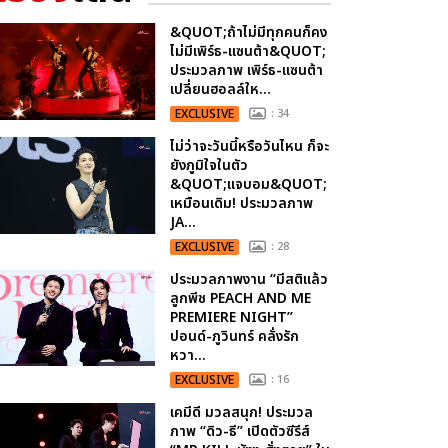
&QUOT;ถ้าไม่มีทุกคนก็คง
ไม่มีเพิร์ธ-แซนต้า&QUOT;
ประมวลภาพ เพิร์ธ-แซนต้า
เปลี่ยนฮอลล์ให...
EXCLUSIVE
: 34
ไม่ว่าจะวันนี้หรือวันไหน ก็จะ
ยังภูมิใจในตัว
&QUOT;แจบอม&QUOT;
เหมือนเดิม! ประมวลภาพ
JA...
EXCLUSIVE
: 28
ประมวลภาพงาน “มีสติแล้ว
ลูกพีช PEACH AND ME
PREMIERE NIGHT”
ปอนด์-ภูวินทร์ คลั่งรัก
หวา...
EXCLUSIVE
: 16
เคมีดี มวลสนุก! ประมวล
ภาพ “ดิว-ธี” เปิดตัวซีรีส์