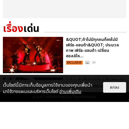
เรื่อง
เด่น
&QUOT;ถ้าไม่มีทุกคนก็คงไม่มี
เพิร์ธ-แซนต้า&QUOT; ประมวล
ภาพ เพิร์ธ-แซนต้า เปลี่ยน
ฮอลล์ให...
EXCLUSIVE
: 34
ไม่ว่าจะวันนี้หรือวันไหน ก็จะยังภูมิใจ
เว็บไซต์นี้มีการเก็บข้อมูลการใช้งานของคุณเพื่อนำ
ในตัว &QUOT;แจบอม&QUOT;
เกี่ยวกับเรา
ติดต่อลงโฆษณา
ติดต่อเรา
ตกลง
เหมือนเดิม! ประมวลภาพ JA...
มาใช้วางแผนและบริหารเว็บไซต์
อ่านเพิ่มเติม
© 2026
THAITICKETMAJOR
All Rights Reserved.
EXCLUSIVE
: 28
ประมวลภาพงาน “มีสติแล้วลูกพีช
PEACH AND ME PREMIERE