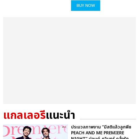
BUY NOW
แกลเลอรี
แนะนำ
ประมวลภาพงาน “มีสติแล้วลูกพีช
PEACH AND ME PREMIERE
NIGHT” ปอนด์-ภูวินทร์ คลั่งรัก