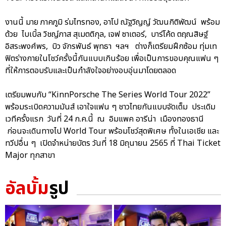
งานนี้ มาย ภาคภูมิ ร่มไทรทอง, อาโป ณัฐวิญญ์ วัฒนกิติพัฒน์ พร้อม
ด้วย ไบเบิ้ล วิชญ์ภาส สุเมตติกุล, เจฟ ซาเตอร์, บาร์โค้ด ตฤณสิษฐ์
อิสระพงศ์พร, บิว จักรพันธ์ พุทธา ฯลฯ ต่างก็เตรียมฝึกซ้อม ทุ่มเท
ฟิตร่างกายในโชว์ครั้งนี้กันแบบเกินร้อย เพื่อเป็นการขอบคุณแฟน ๆ
ที่ให้การตอบรับและเป็นกำลังใจอย่างอบอุ่นมาโดยตลอด
เตรียมพบกับ “KinnPorsche The Series World Tour 2022”
พร้อมระเบิดความมันส์ เอาใจแฟน ๆ ชาวไทยกันแบบจัดเต็ม ประเดิม
เวทีครั้งแรก วันที่ 24 ก.ค.นี้ ณ อิมแพค อารีน่า เมืองทองธานี
ก่อนจะเดินทางไป World Tour พร้อมโชว์สุดพิเศษ ทั้งในเอเชีย และ
ทวีปอื่น ๆ เปิดจำหน่ายบัตร วันที่ 18 มิถุนายน 2565 ที่ Thai Ticket
Major ทุกสาขา
อัลบั้ม
รูป