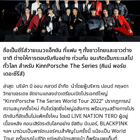
ถือเป็นซีรีส์วายแนวแอ็กชัน ที่แฟน ๆ ทั้งชาวไทยและชาวต่าง
ชาติ ต่างให้การตอบรับกันอย่าง ท่วมท้น จนเกิดเป็นกระแสไป
ทั่วโลก สำหรับ KinnPorsche The Series (คินน์ พอร์ช
เดอะซีรีส์)
ล่าสุด บริษัท บี ออน คลาวด์ จำกัด นำโดยผู้บริหาร ปอนด์ กฤษดา
วิทยาขจรเดช จัดงานแถลงข่าวเตรียมเปิดโปรเจกต์ใหญ่
“KinnPorsche The Series World Tour 2022” ปรากฏการณ์
ความสนุกครั้งใหม่ กับโชว์สุดยิ่งใหญ่อลังการ พร้อมทุนสร้างทางโปร
ดักชันที่จัดเต็มไม่แพ้ครั้งไหน โดยมี LIVE NATION TERO ผู้อยู่
เบื้องหลัง คอนเสิร์ตระดับโลกอย่าง จัสติน บีเบอร์, BLACKPINK
ฯลฯ มาร่วมเป็นพาร์ตเนอร์คนสำคัญในครั้งนี้ แม้จะเป็น World
Tour ครั้งแรกในชีวิต แต่เหล่านักแสดงนำ ก็พร้อมลุยเต็มที่