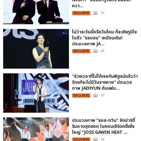
หวา...
EXCLUSIVE
: 16
ไม่ว่าจะวันนี้หรือวันไหน ก็จะยังภูมิใจ
ในตัว "แจบอม" เหมือนเดิม!
ประมวลภาพ JA...
EXCLUSIVE
: 28
“ช่วงเวลาที่ไม่ได้เจอกันพิสูจน์แล้วว่า
รักแท้จะไม่มีวันจางหาย” ประมวล
ภาพ JAEHYUN กับแฟน...
EXCLUSIVE
: 10
ประมวลภาพ “จอส-กวิน” จัดปาร์ตี้
ริมหาดสุดฮอต ในคอนเสิร์ตครั้งยิ่ง
ใหญ่ “JOSS GAWIN HEAT ...
EXCLUSIVE
: 34