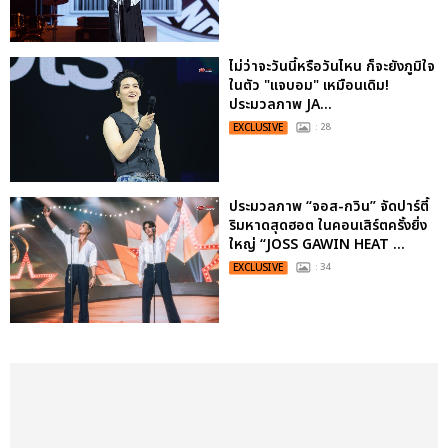
ไม่ว่าจะวันนี้หรือวันไหน ก็จะยังภูมิใจ
ในตัว "แจบอม" เหมือนเดิม!
ประมวลภาพ JA...
EXCLUSIVE
: 28
ประมวลภาพ “จอส-กวิน” จัดปาร์ตี้
ริมหาดสุดฮอต ในคอนเสิร์ตครั้งยิ่ง
ใหญ่ “JOSS GAWIN HEAT ...
EXCLUSIVE
: 34