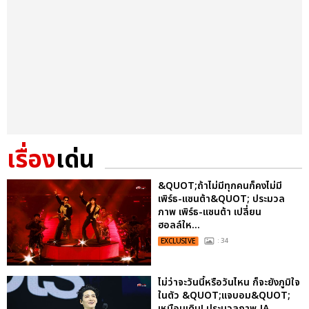
เรื่อง
เด่น
&QUOT;ถ้าไม่มีทุกคนก็คงไม่มี
เพิร์ธ-แซนต้า&QUOT; ประมวล
ภาพ เพิร์ธ-แซนต้า เปลี่ยน
ฮอลล์ให...
EXCLUSIVE
: 34
ไม่ว่าจะวันนี้หรือวันไหน ก็จะยังภูมิใจ
ในตัว &QUOT;แจบอม&QUOT;
เหมือนเดิม! ประมวลภาพ JA...