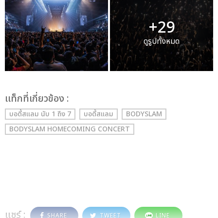
+29
ดูรูปทั้งหมด
เเท็กที่เกี่ยวข้อง :
บอดี้สแลม นับ 1 ถึง 7
บอดี้สแลม
BODYSLAM
BODYSLAM HOMECOMING CONCERT
แชร์ :
SHARE
TWEET
LINE