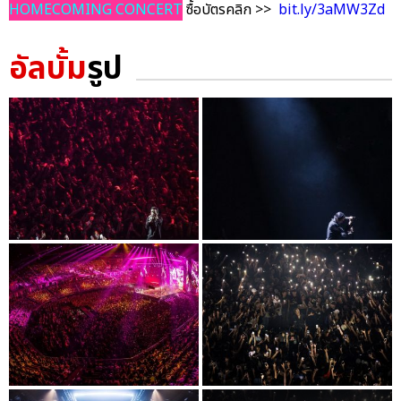
HOMECOMING CONCERT
ซื้อบัตรคลิก >>
bit.ly/3aMW3Zd
อัลบั้ม
รูป