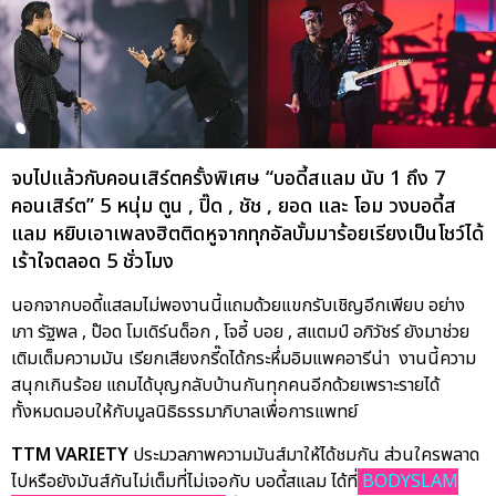
จบไปแล้วกับคอนเสิร์ตครั้งพิเศษ “บอดี้สแลม นับ 1 ถึง 7
คอนเสิร์ต” 5 หนุ่ม ตูน , ปิ๊ด , ชัช , ยอด และ โอม วงบอดี้ส
แลม หยิบเอาเพลงฮิตติดหูจากทุกอัลบั้มมาร้อยเรียงเป็นโชว์ได้
เร้าใจตลอด 5 ชั่วโมง
นอกจากบอดี้แสลมไม่พองานนี้แถมด้วยแขกรับเชิญอีกเพียบ อย่าง
เภา รัฐพล , ป๊อด โมเดิร์นด็อก , โจอี้ บอย , สแตมป์ อภิวัชร์ ยังมาช่วย
เติมเต็มความมัน เรียกเสียงกรี๊ดได้กระหึ่มอิมแพคอารีน่า งานนี้ความ
สนุกเกินร้อย แถมได้บุญกลับบ้านกันทุกคนอีกด้วยเพราะรายได้
ทั้งหมดมอบให้กับมูลนิธิธรรมาภิบาลเพื่อการแพทย์
TTM VARIETY
ประมวลภาพความมันส์มาให้ได้ชมกัน ส่วนใครพลาด
ไปหรือยังมันส์กันไม่เต็มที่ไม่เจอกับ บอดี้สแลม ได้ที่
BODYSLAM