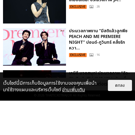
EXCLUSIVE
: 28
ประมวลภาพงาน “มีสติแล้วลูกพีช
PEACH AND ME PREMIERE
NIGHT” ปอนด์-ภูวินทร์ คลั่งรัก
หวา...
EXCLUSIVE
: 16
เคมีดี มวลสนุก! ประมวลภาพ “ดิว-
ธี” เปิดตัวซีรีส์ “MR.KILL มังงะสั่ง
เว็บไซต์นี้มีการเก็บข้อมูลการใช้งานของคุณเพื่อนำ
เกี่ยวกับเรา
ติดต่อลงโฆษณา
ติดต่อเรา
ตาย” ในงาน “MR.KILL...
ตกลง
มาใช้วางแผนและบริหารเว็บไซต์
อ่านเพิ่มเติม
EXCLUSIVE
: 14
© 2026
THAITICKETMAJOR
All Rights Reserved.
ประมวลภาพค่ำคืนแห่งความทรงจำ
ของ ITZY และมิดจีไทย ในวันที่
หัวใจส่องสว่างไปพร้อมกัน
EXCLUSIVE
: 11