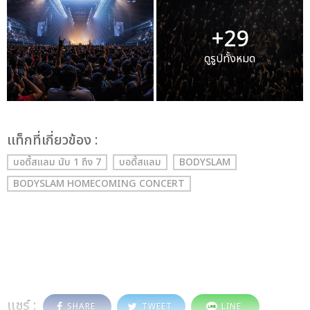
+29
ดูรูปทั้งหมด
เเท็กที่เกี่ยวข้อง :
บอดี้สแลม นับ 1 ถึง 7
บอดี้สแลม
BODYSLAM
BODYSLAM HOMECOMING CONCERT
แชร์ :
SHARE
TWEET
LINE