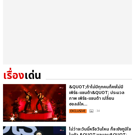
เรื่อง
เด่น
&QUOT;ถ้าไม่มีทุกคนก็คงไม่มี
เพิร์ธ-แซนต้า&QUOT; ประมวล
ภาพ เพิร์ธ-แซนต้า เปลี่ยน
ฮอลล์ให...
EXCLUSIVE
: 34
ไม่ว่าจะวันนี้หรือวันไหน ก็จะยังภูมิใจ
ในตัว &QUOT;แจบอม&QUOT;