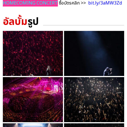
HOMECOMING CONCERT
ซื้อบัตรคลิก >>
bit.ly/3aMW3Zd
อัลบั้ม
รูป