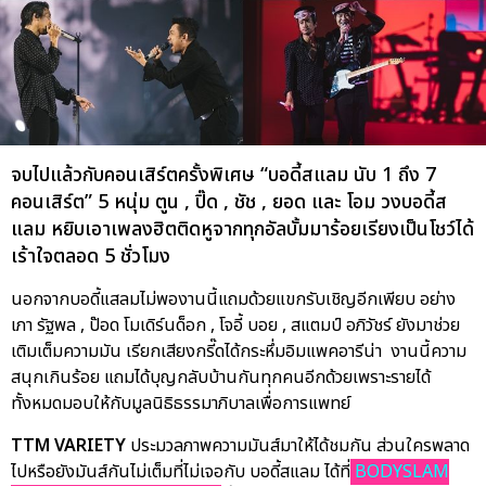
จบไปแล้วกับคอนเสิร์ตครั้งพิเศษ “บอดี้สแลม นับ 1 ถึง 7
คอนเสิร์ต” 5 หนุ่ม ตูน , ปิ๊ด , ชัช , ยอด และ โอม วงบอดี้ส
แลม หยิบเอาเพลงฮิตติดหูจากทุกอัลบั้มมาร้อยเรียงเป็นโชว์ได้
เร้าใจตลอด 5 ชั่วโมง
นอกจากบอดี้แสลมไม่พองานนี้แถมด้วยแขกรับเชิญอีกเพียบ อย่าง
เภา รัฐพล , ป๊อด โมเดิร์นด็อก , โจอี้ บอย , สแตมป์ อภิวัชร์ ยังมาช่วย
เติมเต็มความมัน เรียกเสียงกรี๊ดได้กระหึ่มอิมแพคอารีน่า งานนี้ความ
สนุกเกินร้อย แถมได้บุญกลับบ้านกันทุกคนอีกด้วยเพราะรายได้
ทั้งหมดมอบให้กับมูลนิธิธรรมาภิบาลเพื่อการแพทย์
TTM VARIETY
ประมวลภาพความมันส์มาให้ได้ชมกัน ส่วนใครพลาด
ไปหรือยังมันส์กันไม่เต็มที่ไม่เจอกับ บอดี้สแลม ได้ที่
BODYSLAM