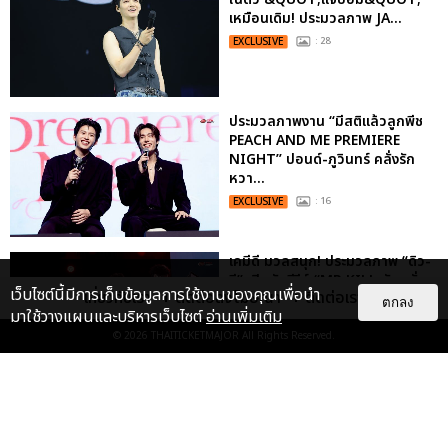
เหมือนเดิม! ประมวลภาพ JA...
EXCLUSIVE
: 28
ประมวลภาพงาน “มีสติแล้วลูกพีช
PEACH AND ME PREMIERE
NIGHT” ปอนด์-ภูวินทร์ คลั่งรัก
หวา...
EXCLUSIVE
: 16
เคมีดี มวลสนุก! ประมวลภาพ “ดิว-
ธี” เปิดตัวซีรีส์ “MR.KILL มังงะสั่ง
เว็บไซต์นี้มีการเก็บข้อมูลการใช้งานของคุณเพื่อนำ
เกี่ยวกับเรา
ติดต่อลงโฆษณา
ติดต่อเรา
ตาย” ในงาน “MR.KILL...
ตกลง
มาใช้วางแผนและบริหารเว็บไซต์
อ่านเพิ่มเติม
EXCLUSIVE
: 14
© 2026
THAITICKETMAJOR
All Rights Reserved.
“ช่วงเวลาที่ไม่ได้เจอกันพิสูจน์แล้วว่า
รักแท้จะไม่มีวันจางหาย” ประมวล
ภาพ JAEHYUN กับแฟน...