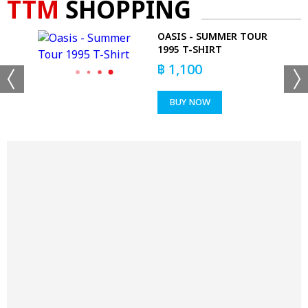
TTM
SHOPPING
OASIS - SUMMER TOUR
CK
1995 T-SHIRT
฿
1,100
BUY NOW