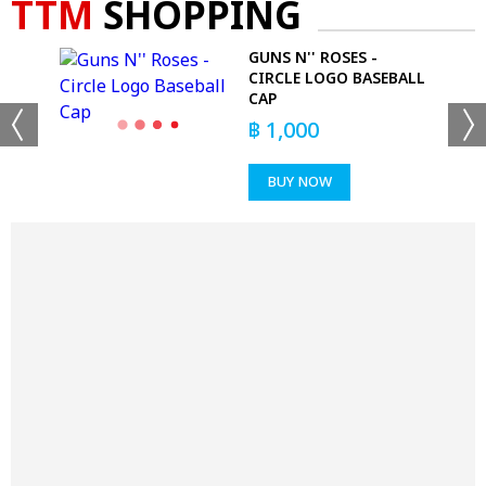
TTM
SHOPPING
 T-
GUNS N'' ROSES -
CIRCLE LOGO BASEBALL
CAP
฿
1,000
BUY NOW