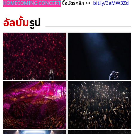
HOMECOMING CONCERT
ซื้อบัตรคลิก >>
bit.ly/3aMW3Zd
อัลบั้ม
รูป