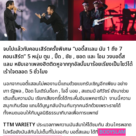
จบไปแล้วกับคอนเสิร์ตครั้งพิเศษ “บอดี้สแลม นับ 1 ถึง 7
คอนเสิร์ต” 5 หนุ่ม ตูน , ปิ๊ด , ชัช , ยอด และ โอม วงบอดี้ส
แลม หยิบเอาเพลงฮิตติดหูจากทุกอัลบั้มมาร้อยเรียงเป็นโชว์ได้
เร้าใจตลอด 5 ชั่วโมง
นอกจากบอดี้แสลมไม่พองานนี้แถมด้วยแขกรับเชิญอีกเพียบ อย่าง
เภา รัฐพล , ป๊อด โมเดิร์นด็อก , โจอี้ บอย , สแตมป์ อภิวัชร์ ยังมาช่วย
เติมเต็มความมัน เรียกเสียงกรี๊ดได้กระหึ่มอิมแพคอารีน่า งานนี้ความ
สนุกเกินร้อย แถมได้บุญกลับบ้านกันทุกคนอีกด้วยเพราะรายได้
ทั้งหมดมอบให้กับมูลนิธิธรรมาภิบาลเพื่อการแพทย์
TTM VARIETY
ประมวลภาพความมันส์มาให้ได้ชมกัน ส่วนใครพลาด
ไปหรือยังมันส์กันไม่เต็มที่ไม่เจอกับ บอดี้สแลม ได้ที่
BODYSLAM