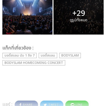
+29
ดูรูปทั้งหมด
เเท็กที่เกี่ยวข้อง :
บอดี้สแลม นับ 1 ถึง 7
บอดี้สแลม
BODYSLAM
BODYSLAM HOMECOMING CONCERT
แชร์ :
SHARE
TWEET
LINE