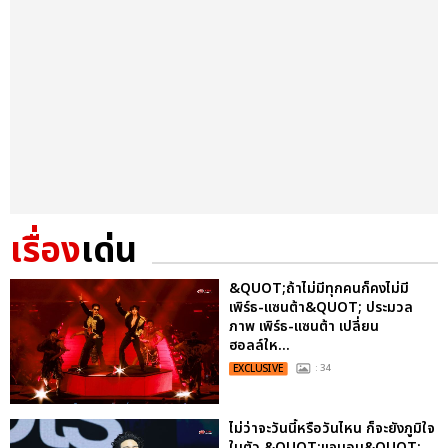
เรื่อง
เด่น
&QUOT;ถ้าไม่มีทุกคนก็คงไม่มี
เพิร์ธ-แซนต้า&QUOT; ประมวล
ภาพ เพิร์ธ-แซนต้า เปลี่ยน
ฮอลล์ให...
EXCLUSIVE
: 34
ไม่ว่าจะวันนี้หรือวันไหน ก็จะยังภูมิใจ
ในตัว &QUOT;แจบอม&QUOT;