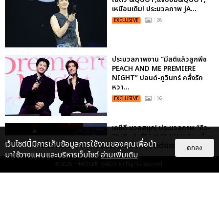
เหมือนเดิม! ประมวลภาพ JA...
EXCLUSIVE
: 28
ประมวลภาพงาน “มีสติแล้วลูกพีช
PEACH AND ME PREMIERE
NIGHT” ปอนด์-ภูวินทร์ คลั่งรัก
หวา...
EXCLUSIVE
: 16
เคมีดี มวลสนุก! ประมวลภาพ “ดิว-
ธี” เปิดตัวซีรีส์ “MR.KILL มังงะสั่ง
เว็บไซต์นี้มีการเก็บข้อมูลการใช้งานของคุณเพื่อนำ
เกี่ยวกับเรา
ติดต่อลงโฆษณา
ติดต่อเรา
ตาย” ในงาน “MR.KILL...
ตกลง
มาใช้วางแผนและบริหารเว็บไซต์
อ่านเพิ่มเติม
EXCLUSIVE
: 14
© 2026
THAITICKETMAJOR
All Rights Reserved.
ประมวลภาพ “จอส-กวิน” จัดปาร์ตี้
ริมหาดสุดฮอต ในคอนเสิร์ตครั้งยิ่ง
ใหญ่ “JOSS GAWIN HEAT ...