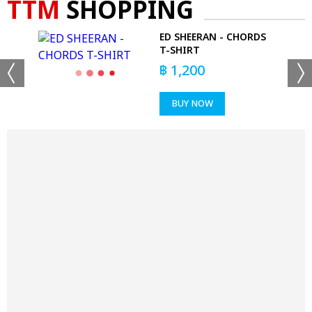
TTM
SHOPPING
LI''
ED SHEERAN - CHORDS
T-SHIRT
฿
1,200
BUY NOW