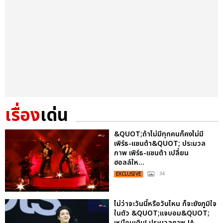
เรื่อง
เด่น
&QUOT;ถ้าไม่มีทุกคนก็คงไม่มี
เพิร์ธ-แซนต้า&QUOT; ประมวล
ภาพ เพิร์ธ-แซนต้า เปลี่ยน
ฮอลล์ให...
EXCLUSIVE
: 34
ไม่ว่าจะวันนี้หรือวันไหน ก็จะยังภูมิใจ
ในตัว &QUOT;แจบอม&QUOT;
เหมือนเดิม! ประมวลภาพ JA...