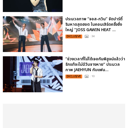
ประมวลภาพ “จอส-กวิน” จัดปาร์ตี้
ริมหาดสุดฮอต ในคอนเสิร์ตครั้งยิ่ง
ใหญ่ “JOSS GAWIN HEAT ...
EXCLUSIVE
: 34
“ช่วงเวลาที่ไม่ได้เจอกันพิสูจน์แล้วว่า
รักแท้จะไม่มีวันจางหาย” ประมวล
ภาพ JAEHYUN กับแฟน...
EXCLUSIVE
: 10