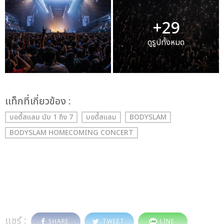
+29
ดูรูปทั้งหมด
เเท็กที่เกี่ยวข้อง :
บอดี้สแลม นับ 1 ถึง 7
บอดี้สแลม
BODYSLAM
BODYSLAM HOMECOMING CONCERT
แชร์ :
SHARE
TWEET
LINE