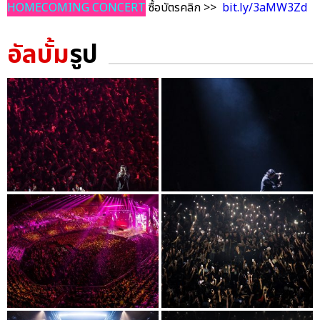
HOMECOMING CONCERT
ซื้อบัตรคลิก >>
bit.ly/3aMW3Zd
อัลบั้ม
รูป