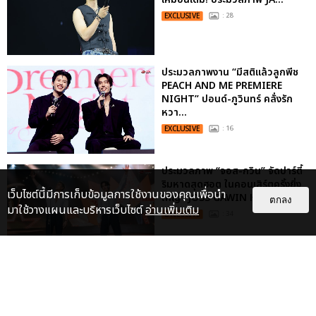
EXCLUSIVE
: 28
ประมวลภาพงาน “มีสติแล้วลูกพีช
PEACH AND ME PREMIERE
NIGHT” ปอนด์-ภูวินทร์ คลั่งรัก
หวา...
EXCLUSIVE
: 16
ประมวลภาพ “จอส-กวิน” จัดปาร์ตี้
ริมหาดสุดฮอต ในคอนเสิร์ตครั้งยิ่ง
เว็บไซต์นี้มีการเก็บข้อมูลการใช้งานของคุณเพื่อนำ
ใหญ่ “JOSS GAWIN HEAT ...
ตกลง
มาใช้วางแผนและบริหารเว็บไซต์
อ่านเพิ่มเติม
EXCLUSIVE
: 34
“ช่วงเวลาที่ไม่ได้เจอกันพิสูจน์แล้วว่า
รักแท้จะไม่มีวันจางหาย” ประมวล
ภาพ JAEHYUN กับแฟน...
EXCLUSIVE
: 10