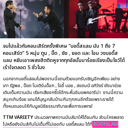
จบไปแล้วกับคอนเสิร์ตครั้งพิเศษ “บอดี้สแลม นับ 1 ถึง 7
คอนเสิร์ต” 5 หนุ่ม ตูน , ปิ๊ด , ชัช , ยอด และ โอม วงบอดี้ส
แลม หยิบเอาเพลงฮิตติดหูจากทุกอัลบั้มมาร้อยเรียงเป็นโชว์ได้
เร้าใจตลอด 5 ชั่วโมง
นอกจากบอดี้แสลมไม่พองานนี้แถมด้วยแขกรับเชิญอีกเพียบ อย่าง
เภา รัฐพล , ป๊อด โมเดิร์นด็อก , โจอี้ บอย , สแตมป์ อภิวัชร์ ยังมาช่วย
เติมเต็มความมัน เรียกเสียงกรี๊ดได้กระหึ่มอิมแพคอารีน่า งานนี้ความ
สนุกเกินร้อย แถมได้บุญกลับบ้านกันทุกคนอีกด้วยเพราะรายได้
ทั้งหมดมอบให้กับมูลนิธิธรรมาภิบาลเพื่อการแพทย์
TTM VARIETY
ประมวลภาพความมันส์มาให้ได้ชมกัน ส่วนใครพลาด
ไปหรือยังมันส์กันไม่เต็มที่ไม่เจอกับ บอดี้สแลม ได้ที่
BODYSLAM