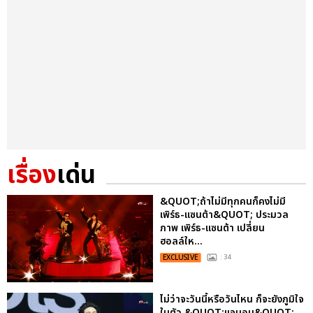
เรื่อง
เด่น
&QUOT;ถ้าไม่มีทุกคนก็คงไม่มี
เพิร์ธ-แซนต้า&QUOT; ประมวล
ภาพ เพิร์ธ-แซนต้า เปลี่ยน
ฮอลล์ให...
EXCLUSIVE
: 34
ไม่ว่าจะวันนี้หรือวันไหน ก็จะยังภูมิใจ
ในตัว &QUOT;แจบอม&QUOT;