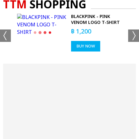
TTM
SHOPPING
BLACKPINK - PINK
YL
VENOM LOGO T-SHIRT
฿
1,200
BUY NOW