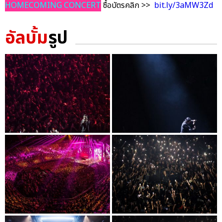
HOMECOMING CONCERT
ซื้อบัตรคลิก >>
bit.ly/3aMW3Zd
อัลบั้ม
รูป