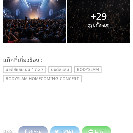
+29
ดูรูปทั้งหมด
เเท็กที่เกี่ยวข้อง :
บอดี้สแลม นับ 1 ถึง 7
บอดี้สแลม
BODYSLAM
BODYSLAM HOMECOMING CONCERT
แชร์ :
SHARE
TWEET
LINE