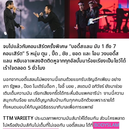
จบไปแล้วกับคอนเสิร์ตครั้งพิเศษ “บอดี้สแลม นับ 1 ถึง 7
คอนเสิร์ต” 5 หนุ่ม ตูน , ปิ๊ด , ชัช , ยอด และ โอม วงบอดี้ส
แลม หยิบเอาเพลงฮิตติดหูจากทุกอัลบั้มมาร้อยเรียงเป็นโชว์ได้
เร้าใจตลอด 5 ชั่วโมง
นอกจากบอดี้แสลมไม่พองานนี้แถมด้วยแขกรับเชิญอีกเพียบ อย่าง
เภา รัฐพล , ป๊อด โมเดิร์นด็อก , โจอี้ บอย , สแตมป์ อภิวัชร์ ยังมาช่วย
เติมเต็มความมัน เรียกเสียงกรี๊ดได้กระหึ่มอิมแพคอารีน่า งานนี้ความ
สนุกเกินร้อย แถมได้บุญกลับบ้านกันทุกคนอีกด้วยเพราะรายได้
ทั้งหมดมอบให้กับมูลนิธิธรรมาภิบาลเพื่อการแพทย์
TTM VARIETY
ประมวลภาพความมันส์มาให้ได้ชมกัน ส่วนใครพลาด
ไปหรือยังมันส์กันไม่เต็มที่ไม่เจอกับ บอดี้สแลม ได้ที่
BODYSLAM