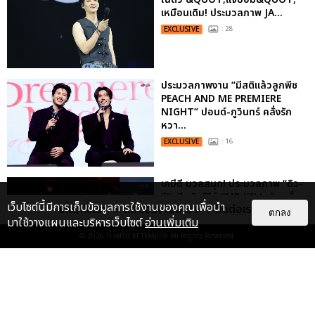
เหมือนเดิม! ประมวลภาพ JA...
EXCLUSIVE
: 28
ประมวลภาพงาน “มีสติแล้วลูกพีช
PEACH AND ME PREMIERE
NIGHT” ปอนด์-ภูวินทร์ คลั่งรัก
หวา...
EXCLUSIVE
: 16
เคมีดี มวลสนุก! ประมวลภาพ “ดิว-
ธี” เปิดตัวซีรีส์ “MR.KILL มังงะสั่ง
เว็บไซต์นี้มีการเก็บข้อมูลการใช้งานของคุณเพื่อนำ
เกี่ยวกับเรา
ติดต่อลงโฆษณา
ติดต่อเรา
ตาย” ในงาน “MR.KILL...
ตกลง
มาใช้วางแผนและบริหารเว็บไซต์
อ่านเพิ่มเติม
EXCLUSIVE
: 14
© 2026
THAITICKETMAJOR
All Rights Reserved.
ประมวลภาพ “จอส-กวิน” จัดปาร์ตี้
ริมหาดสุดฮอต ในคอนเสิร์ตครั้งยิ่ง
ใหญ่ “JOSS GAWIN HEAT ...