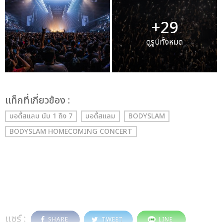
+29
ดูรูปทั้งหมด
เเท็กที่เกี่ยวข้อง :
บอดี้สแลม นับ 1 ถึง 7
บอดี้สแลม
BODYSLAM
BODYSLAM HOMECOMING CONCERT
แชร์ :
SHARE
TWEET
LINE