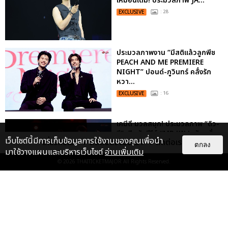
เหมือนเดิม! ประมวลภาพ JA...
EXCLUSIVE
: 28
ประมวลภาพงาน “มีสติแล้วลูกพีช
PEACH AND ME PREMIERE
NIGHT” ปอนด์-ภูวินทร์ คลั่งรัก
หวา...
EXCLUSIVE
: 16
เคมีดี มวลสนุก! ประมวลภาพ “ดิว-
ธี” เปิดตัวซีรีส์ “MR.KILL มังงะสั่ง
เว็บไซต์นี้มีการเก็บข้อมูลการใช้งานของคุณเพื่อนำ
เกี่ยวกับเรา
ติดต่อลงโฆษณา
ติดต่อเรา
ตาย” ในงาน “MR.KILL...
ตกลง
มาใช้วางแผนและบริหารเว็บไซต์
อ่านเพิ่มเติม
EXCLUSIVE
: 14
© 2026
THAITICKETMAJOR
All Rights Reserved.
“ช่วงเวลาที่ไม่ได้เจอกันพิสูจน์แล้วว่า
รักแท้จะไม่มีวันจางหาย” ประมวล
ภาพ JAEHYUN กับแฟน...
EXCLUSIVE
: 10