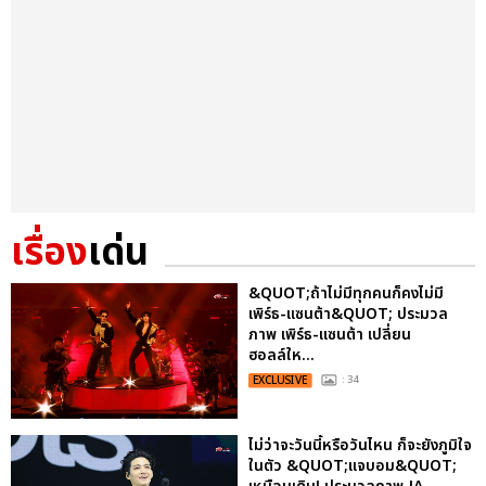
เรื่อง
เด่น
&QUOT;ถ้าไม่มีทุกคนก็คงไม่มี
เพิร์ธ-แซนต้า&QUOT; ประมวล
ภาพ เพิร์ธ-แซนต้า เปลี่ยน
ฮอลล์ให...
EXCLUSIVE
: 34
ไม่ว่าจะวันนี้หรือวันไหน ก็จะยังภูมิใจ
ในตัว &QUOT;แจบอม&QUOT;