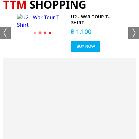
TTM
SHOPPING
ES
U2 - WAR TOUR T-
SHIRT
฿
1,100
BUY NOW