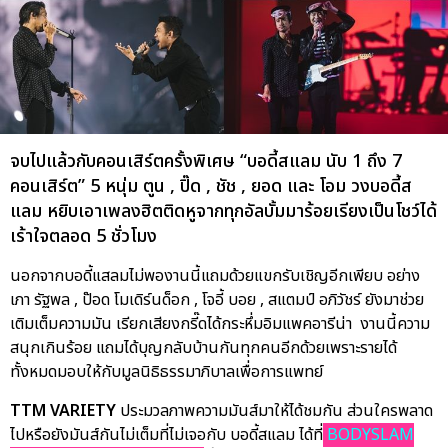
จบไปแล้วกับคอนเสิร์ตครั้งพิเศษ “บอดี้สแลม นับ 1 ถึง 7
คอนเสิร์ต” 5 หนุ่ม ตูน , ปิ๊ด , ชัช , ยอด และ โอม วงบอดี้ส
แลม หยิบเอาเพลงฮิตติดหูจากทุกอัลบั้มมาร้อยเรียงเป็นโชว์ได้
เร้าใจตลอด 5 ชั่วโมง
นอกจากบอดี้แสลมไม่พองานนี้แถมด้วยแขกรับเชิญอีกเพียบ อย่าง
เภา รัฐพล , ป๊อด โมเดิร์นด็อก , โจอี้ บอย , สแตมป์ อภิวัชร์ ยังมาช่วย
เติมเต็มความมัน เรียกเสียงกรี๊ดได้กระหึ่มอิมแพคอารีน่า งานนี้ความ
สนุกเกินร้อย แถมได้บุญกลับบ้านกันทุกคนอีกด้วยเพราะรายได้
ทั้งหมดมอบให้กับมูลนิธิธรรมาภิบาลเพื่อการแพทย์
TTM VARIETY
ประมวลภาพความมันส์มาให้ได้ชมกัน ส่วนใครพลาด
ไปหรือยังมันส์กันไม่เต็มที่ไม่เจอกับ บอดี้สแลม ได้ที่
BODYSLAM