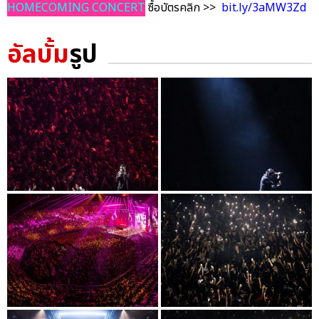
HOMECOMING CONCERT
ซื้อบัตรคลิก >>
bit.ly/3aMW3Zd
อัลบั้ม
รูป