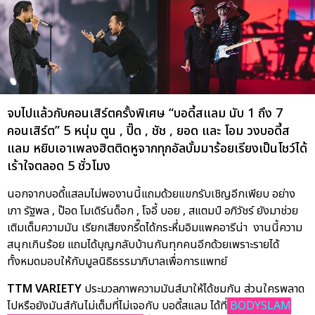
จบไปแล้วกับคอนเสิร์ตครั้งพิเศษ “บอดี้สแลม นับ 1 ถึง 7
คอนเสิร์ต” 5 หนุ่ม ตูน , ปิ๊ด , ชัช , ยอด และ โอม วงบอดี้ส
แลม หยิบเอาเพลงฮิตติดหูจากทุกอัลบั้มมาร้อยเรียงเป็นโชว์ได้
เร้าใจตลอด 5 ชั่วโมง
นอกจากบอดี้แสลมไม่พองานนี้แถมด้วยแขกรับเชิญอีกเพียบ อย่าง
เภา รัฐพล , ป๊อด โมเดิร์นด็อก , โจอี้ บอย , สแตมป์ อภิวัชร์ ยังมาช่วย
เติมเต็มความมัน เรียกเสียงกรี๊ดได้กระหึ่มอิมแพคอารีน่า งานนี้ความ
สนุกเกินร้อย แถมได้บุญกลับบ้านกันทุกคนอีกด้วยเพราะรายได้
ทั้งหมดมอบให้กับมูลนิธิธรรมาภิบาลเพื่อการแพทย์
TTM VARIETY
ประมวลภาพความมันส์มาให้ได้ชมกัน ส่วนใครพลาด
ไปหรือยังมันส์กันไม่เต็มที่ไม่เจอกับ บอดี้สแลม ได้ที่
BODYSLAM