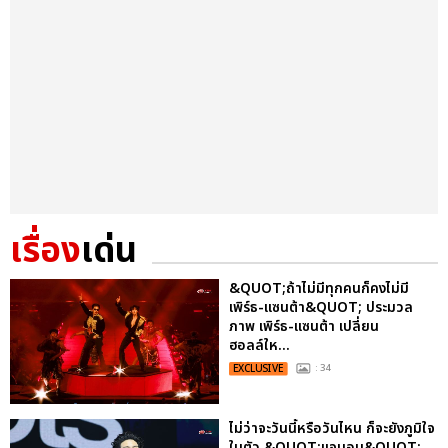
เรื่อง
เด่น
&QUOT;ถ้าไม่มีทุกคนก็คงไม่มี
เพิร์ธ-แซนต้า&QUOT; ประมวล
ภาพ เพิร์ธ-แซนต้า เปลี่ยน
ฮอลล์ให...
EXCLUSIVE
: 34
ไม่ว่าจะวันนี้หรือวันไหน ก็จะยังภูมิใจ
ในตัว &QUOT;แจบอม&QUOT;