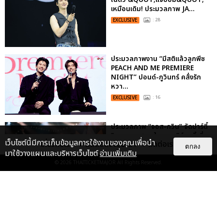
เหมือนเดิม! ประมวลภาพ JA...
EXCLUSIVE
: 28
ประมวลภาพงาน “มีสติแล้วลูกพีช
PEACH AND ME PREMIERE
NIGHT” ปอนด์-ภูวินทร์ คลั่งรัก
หวา...
EXCLUSIVE
: 16
ประมวลภาพ “จอส-กวิน” จัดปาร์ตี้
ริมหาดสุดฮอต ในคอนเสิร์ตครั้งยิ่ง
เว็บไซต์นี้มีการเก็บข้อมูลการใช้งานของคุณเพื่อนำ
เกี่ยวกับเรา
ติดต่อลงโฆษณา
ติดต่อเรา
ใหญ่ “JOSS GAWIN HEAT ...
ตกลง
มาใช้วางแผนและบริหารเว็บไซต์
อ่านเพิ่มเติม
EXCLUSIVE
: 34
© 2026
THAITICKETMAJOR
All Rights Reserved.
“ช่วงเวลาที่ไม่ได้เจอกันพิสูจน์แล้วว่า
รักแท้จะไม่มีวันจางหาย” ประมวล
ภาพ JAEHYUN กับแฟน...