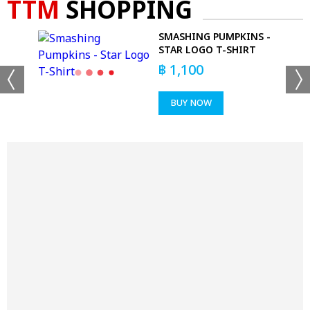
TTM
SHOPPING
SMASHING PUMPKINS -
CK
STAR LOGO T-SHIRT
฿
1,100
BUY NOW