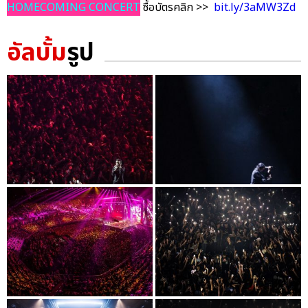
HOMECOMING CONCERT
ซื้อบัตรคลิก >>
bit.ly/3aMW3Zd
อัลบั้ม
รูป