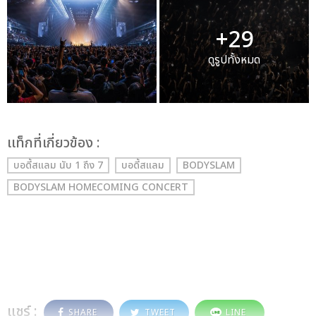
+29
ดูรูปทั้งหมด
เเท็กที่เกี่ยวข้อง :
บอดี้สแลม นับ 1 ถึง 7
บอดี้สแลม
BODYSLAM
BODYSLAM HOMECOMING CONCERT
แชร์ :
SHARE
TWEET
LINE