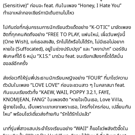
(Sensitive)” ก่อนจะ feat. กันในเพลง “Honey, I Hate You”
ทำเอาเหล่ากองเชียร์กามิเต้นตามไม่ไหว
ไปกันต่อที่กลุ่มกรรมการนักเรียนตัวแด๊ดอย่าง “K-OTIC” มาจัดเพลง
ฮิตที่ทุกคนคิดถึงอย่าง “FREE TO PLAY, แฟนใหม่, เผื่อวันพรุ่งนี้
(One Wish), แค่เธอสงสัย, รักไม่ได้หรือไม่ได้รัก, ไม่มีเธอไม่อยาก
หายใจ (Suffocated), อยู่ในช่วงปรับปรุง” และ “เหงาปาก” เวอร์ชัน
พิเศษที่ได้ 6 หนุ่ม “X.I.S.” มาร่วม feat. จนเรียกเสียงกรี๊ดได้สนั่น
ฮอลล์อีกครั้ง
ส่งต่อเวทีให้รุ่นพี่ประธานนักเรียนหญิงอย่าง “FOUR” ที่มาโชว์ความ
ตัวมัมในเพลง “LOVE LOVE” ก่อนจะชวนสาว ๆ ในคลาสมา feat.
กันแบบเรียงตัวทั้ง “KAEW, WAII, POPPY 3.2.1, FAYE,
KNOMJEAN, FANG” ในเพลงฮิต “หายใจเป็นเธอ, Love Villa,
ผู้ชายใจเย็น, เจ็บเพราะเขาเหงาเพราะเธอ, ใครทิ้งใครก่อน, เปลี่ยนกัน
ไหม” พร้อมโชว์เดี่ยวส่งท้ายกับ “รักได้รักไปแล้ว”
มาที่รุ่นพี่สาวแสบประจำโรงเรียนอย่าง “WAII” ก็ขอโชว์พลังตัวจี๊ดใน