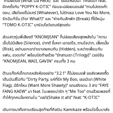
“ถามผิดมั้ง (What Da Heck)” และ “ยอมให้จับนะ” ที่กลับมา feat.
อีกครั้งกับ “POPPY K-OTIC” ก่อนจะปล่อยเมดเล่ย์ “ถามไม่ตรงคำ
ตอบ, เสียใจแต่ไม่แคร์ (Whatever), ไม่รักเธอ Love You No More,
รักฉันทำไม (For What?)” และ “ห่างกันสักพัก (Break) ที่ได้หนุ่ม
“TOMO K-OTIC” มาร่วมโชว์แดนซ์สุดแซ่บ
ส่วนสาวรุ่นพี่เสียงดี “KNOMJEAN” ก็ปล่อยเสียงสุดพลังใน “ความ
เจ็บไม่มีเสียง (Silence), ปากดี ขี้เหงา เอาแต่ใจ, ตามใจปาก, เสี่ยงมั้ย
(Risk), อย่าบอกเขาว่าเราเคยคบกัน (Hidden), ระหว่างเพื่อนกับ
แฟน, อวดเก่ง” พร้อมปิดท้ายด้วย “รักสามเรา (Trilogy)” เวอร์ชัน
“KNOMJEAN, WAII, GAVIN” ครบทั้ง 3 คน
ด้านแก๊งค์เด็กเกเรหลังห้องอย่าง “3.2.1” ก็ไม่ยอมแพ้ ขอส่งเพลงตื๊ด
เต้นมันส์ไปกับ “Dirty Party, แค่ที่รัก My Boo, เธอมีเขา (White
Flag), มีอีกไหม (Want More Shawty)” แถมยังชวน 3 สาว “FAYE
FANG KAEW” มา feat. ในเพลงน่ารัก ๆ “Me Too” ตามด้วยเพลงที่
ทำให้ทุกคนโยกตามใน “เขย่า(Shake it ah)” feat. “K-OTIC”
เดินทางมาถึงคาบเรียนสุดท้ายที่ศิลปิน Kamikaze พร้อมใจขึ้นมาส่ง