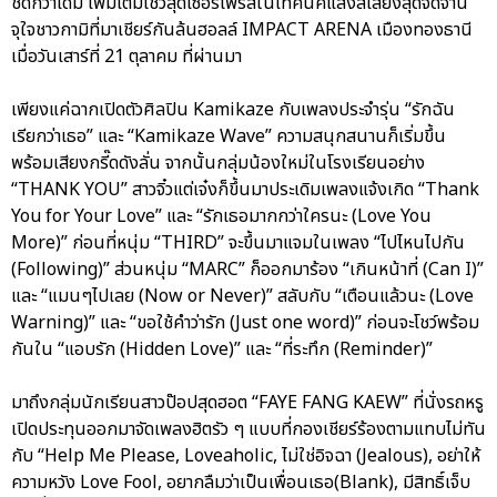
ชิดกว่าเดิม เพิ่มเติมโชว์สุดเซอร์ไพรส์ในเทคนิคแสงสีเสียงสุดจัดจ้าน
จุใจชาวกามิที่มาเชียร์กันล้นฮอลล์ IMPACT ARENA เมืองทองธานี
เมื่อวันเสาร์ที่ 21 ตุลาคม ที่ผ่านมา
เพียงแค่ฉากเปิดตัวศิลปิน Kamikaze กับเพลงประจำรุ่น “รักฉัน
เรียกว่าเธอ” และ “Kamikaze Wave” ความสนุกสนานก็เริ่มขึ้น
พร้อมเสียงกรี๊ดดังลั่น จากนั้นกลุ่มน้องใหม่ในโรงเรียนอย่าง
“THANK YOU” สาวจิ๋วแต่เจ๋งก็ขึ้นมาประเดิมเพลงแจ้งเกิด “Thank
You for Your Love” และ “รักเธอมากกว่าใครนะ (Love You
More)” ก่อนที่หนุ่ม “THIRD” จะขึ้นมาแจมในเพลง “ไปไหนไปกัน
(Following)” ส่วนหนุ่ม “MARC” ก็ออกมาร้อง “เกินหน้าที่ (Can I)”
และ “แมนๆไปเลย (Now or Never)” สลับกับ “เตือนแล้วนะ (Love
Warning)” และ “ขอใช้คำว่ารัก (Just one word)” ก่อนจะโชว์พร้อม
กันใน “แอบรัก (Hidden Love)” และ “ที่ระทึก (Reminder)”
มาถึงกลุ่มนักเรียนสาวป๊อปสุดฮอต “FAYE FANG KAEW” ที่นั่งรถหรู
เปิดประทุนออกมาจัดเพลงฮิตรัว ๆ แบบที่กองเชียร์ร้องตามแทบไม่ทัน
กับ “Help Me Please, Loveaholic, ไม่ใช่อิจฉา (Jealous), อย่าให้
ความหวัง Love Fool, อยากลืมว่าเป็นเพื่อนเธอ(Blank), มีสิทธิ์เจ็บ