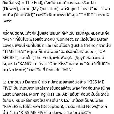
ถึงเมื่อไหร่(In The End), ยังเป็นดอกไม้ของเธอ...หรือเปล่า
(Flower), คำถาม (My Question), ผมรักคุณ I Luv U” และ “แฟน
คนนึง (Your Girl)” เวอร์ชันพิเศษเพราะได้หนุ่ม “THIRD” มาร่วมฟี
เจอริ่ง
กรี๊ดกันต่อกับแก๊งค์หนุ่มหล่อ เรียนดี กีฬาเด่น เริ่มที่คุณหมอคนเก่ง
“MIN” ที่ขึ้นโชว์เพลงแจ้งเกิดกับ “Connect, รักแล้วไปไหน (After
Love), เพื่อนใหม่ที่ไม่สนิท และ เพื่อนไม่รัก (Just a friend)” จากนั้น
“TIMETHAI” หนุ่มเท่ก็มาในเพลง “มีอะไรอีกมั้ยที่ลืมบอก (TOP
SECRET), ..จบมั้ย (The End), แฟนพันธุ์ท้อ (Spy)” ก่อนจะชวน
หนุ่มหล่อ “KANG” มา feat. “One Kiss” และเพลง “รักกว่านี้ไม่มีอีก
ละ (No More)” เวอร์ชัน ที่ feat. กับ “MIN”
แวะมาที่ชมรม Dance Club ที่มีสาวสวยสายเต้นอย่าง “KISS ME
FIVE” ขึ้นมาเติมความสดใสภายในฮอลล์ด้วยเพลง “คิดก่อนทิ้ง (One
Last Chance), Morning Kiss และ Ab (แอ๊บ)” ก่อนจะไปตื่นตาตื่น
ใจกับ 6 หนุ่มหล่อที่หลงใหลการเต้น “X.I.S.” มาโชว์สเต็ปกับเพลง
“REVERSE, ไม่ได้อกหัก (Deception), ข่าวลือ (Bad News)” จาก
นั้น 4 สาว “KISS ME FIVE” มาต่อเพลง “ไวต่อความรู้สึก