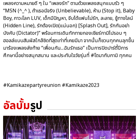
เพลงความหมายดี ๆ ใน “เพลงรัก” ตามด้วยเพลงสนุกแบบรัว ๆ
“MSN (^_^ ), ถ้าเธอมีจริง (Unbelievable), ห้าม (Stop it), Baby
Boy, ภาวะโลก LUV, เด็กมีปัญหา, จีบได้แฟนไม่รัก, ละลาย, ชู้ทางไลน์
(Hidden Line), รักต้องเปิด(แน่นอก) [Splash Out], รักกันอย่า
บังคับ (Dictator)” พร้อมการเดินทักทายกองเชียร์กามิไปรอบ ๆ
ฮอลล์แบบสัมผัสใกล้ชิดที่สุดเท่าที่เคยมีมา จากนั้นก็ชวนทุกคนลุกขึ้น
มาร้องเพลงส่งท้าย “เพื่อนกัน...ฉันรักเธอ” เป็นการปิดปาร์ตี้ปีการ
ศึกษานี้อย่างสนุกสนาน และประทับใจวัยรุ่นที่ #โตมากับกามิ ทุกคน
#Kamikazepartyreunion #Kamikaze2023
อัลบั้ม
รูป