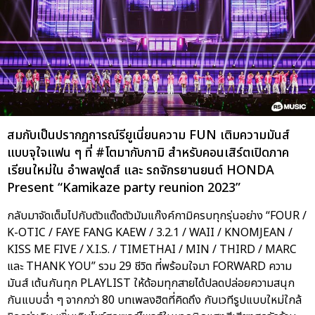
สมกับเป็นปรากฏการณ์รียูเนี่ยนความ FUN เติมความมันส์
แบบจุใจแฟน ๆ ที่ #โตมากับกามิ สำหรับคอนเสิร์ตเปิดภาค
เรียนใหม่ใน อำพลฟูดส์ และ รถจักรยานยนต์ HONDA
Present “Kamikaze party reunion 2023”
กลับมาจัดเต็มไปกับตัวแด๊ดตัวมัมแก๊งค์กามิครบทุกรุ่นอย่าง “FOUR /
K-OTIC / FAYE FANG KAEW / 3.2.1 / WAII / KNOMJEAN /
KISS ME FIVE / X.I.S. / TIMETHAI / MIN / THIRD / MARC
และ THANK YOU” รวม 29 ชีวิต ที่พร้อมใจมา FORWARD ความ
มันส์ เต้นกันทุก PLAYLIST ให้ด้อมทุกสายได้ปลดปล่อยความสนุก
กันแบบฉ่ำ ๆ จากกว่า 80 บทเพลงฮิตที่คิดถึง กับเวทีรูปแบบใหม่ใกล้