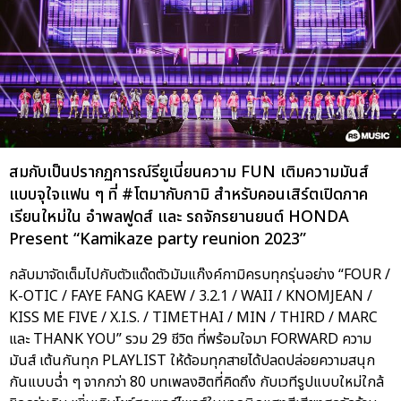
สมกับเป็นปรากฏการณ์รียูเนี่ยนความ FUN เติมความมันส์
แบบจุใจแฟน ๆ ที่ #โตมากับกามิ สำหรับคอนเสิร์ตเปิดภาค
เรียนใหม่ใน อำพลฟูดส์ และ รถจักรยานยนต์ HONDA
Present “Kamikaze party reunion 2023”
กลับมาจัดเต็มไปกับตัวแด๊ดตัวมัมแก๊งค์กามิครบทุกรุ่นอย่าง “FOUR /
K-OTIC / FAYE FANG KAEW / 3.2.1 / WAII / KNOMJEAN /
KISS ME FIVE / X.I.S. / TIMETHAI / MIN / THIRD / MARC
และ THANK YOU” รวม 29 ชีวิต ที่พร้อมใจมา FORWARD ความ
มันส์ เต้นกันทุก PLAYLIST ให้ด้อมทุกสายได้ปลดปล่อยความสนุก
กันแบบฉ่ำ ๆ จากกว่า 80 บทเพลงฮิตที่คิดถึง กับเวทีรูปแบบใหม่ใกล้