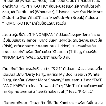
“ถามผิดมั้ง (What Da Heck)” และ “ยอมให้จับนะ” ที่กลับมา feat.
อีกครั้งกับ “POPPY K-OTIC” ก่อนจะปล่อยเมดเล่ย์ “ถามไม่ตรงคำ
ตอบ, เสียใจแต่ไม่แคร์ (Whatever), ไม่รักเธอ Love You No More,
รักฉันทำไม (For What?)” และ “ห่างกันสักพัก (Break) ที่ได้หนุ่ม
“TOMO K-OTIC” มาร่วมโชว์แดนซ์สุดแซ่บ
ส่วนสาวรุ่นพี่เสียงดี “KNOMJEAN” ก็ปล่อยเสียงสุดพลังใน “ความ
เจ็บไม่มีเสียง (Silence), ปากดี ขี้เหงา เอาแต่ใจ, ตามใจปาก, เสี่ยงมั้ย
(Risk), อย่าบอกเขาว่าเราเคยคบกัน (Hidden), ระหว่างเพื่อนกับ
แฟน, อวดเก่ง” พร้อมปิดท้ายด้วย “รักสามเรา (Trilogy)” เวอร์ชัน
“KNOMJEAN, WAII, GAVIN” ครบทั้ง 3 คน
ด้านแก๊งค์เด็กเกเรหลังห้องอย่าง “3.2.1” ก็ไม่ยอมแพ้ ขอส่งเพลงตื๊ด
เต้นมันส์ไปกับ “Dirty Party, แค่ที่รัก My Boo, เธอมีเขา (White
Flag), มีอีกไหม (Want More Shawty)” แถมยังชวน 3 สาว “FAYE
FANG KAEW” มา feat. ในเพลงน่ารัก ๆ “Me Too” ตามด้วยเพลงที่
ทำให้ทุกคนโยกตามใน “เขย่า(Shake it ah)” feat. “K-OTIC”
เดินทางมาถึงคาบเรียนสุดท้ายที่ศิลปิน Kamikaze พร้อมใจขึ้นมาส่ง