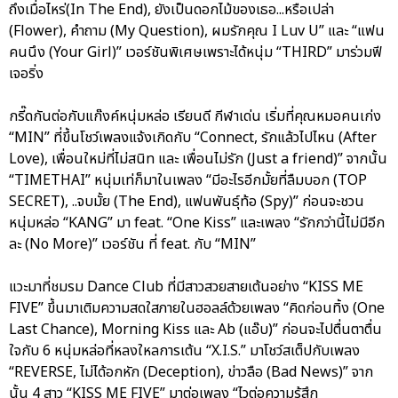
ถึงเมื่อไหร่(In The End), ยังเป็นดอกไม้ของเธอ...หรือเปล่า
(Flower), คำถาม (My Question), ผมรักคุณ I Luv U” และ “แฟน
คนนึง (Your Girl)” เวอร์ชันพิเศษเพราะได้หนุ่ม “THIRD” มาร่วมฟี
เจอริ่ง
กรี๊ดกันต่อกับแก๊งค์หนุ่มหล่อ เรียนดี กีฬาเด่น เริ่มที่คุณหมอคนเก่ง
“MIN” ที่ขึ้นโชว์เพลงแจ้งเกิดกับ “Connect, รักแล้วไปไหน (After
Love), เพื่อนใหม่ที่ไม่สนิท และ เพื่อนไม่รัก (Just a friend)” จากนั้น
“TIMETHAI” หนุ่มเท่ก็มาในเพลง “มีอะไรอีกมั้ยที่ลืมบอก (TOP
SECRET), ..จบมั้ย (The End), แฟนพันธุ์ท้อ (Spy)” ก่อนจะชวน
หนุ่มหล่อ “KANG” มา feat. “One Kiss” และเพลง “รักกว่านี้ไม่มีอีก
ละ (No More)” เวอร์ชัน ที่ feat. กับ “MIN”
แวะมาที่ชมรม Dance Club ที่มีสาวสวยสายเต้นอย่าง “KISS ME
FIVE” ขึ้นมาเติมความสดใสภายในฮอลล์ด้วยเพลง “คิดก่อนทิ้ง (One
Last Chance), Morning Kiss และ Ab (แอ๊บ)” ก่อนจะไปตื่นตาตื่น
ใจกับ 6 หนุ่มหล่อที่หลงใหลการเต้น “X.I.S.” มาโชว์สเต็ปกับเพลง
“REVERSE, ไม่ได้อกหัก (Deception), ข่าวลือ (Bad News)” จาก
นั้น 4 สาว “KISS ME FIVE” มาต่อเพลง “ไวต่อความรู้สึก