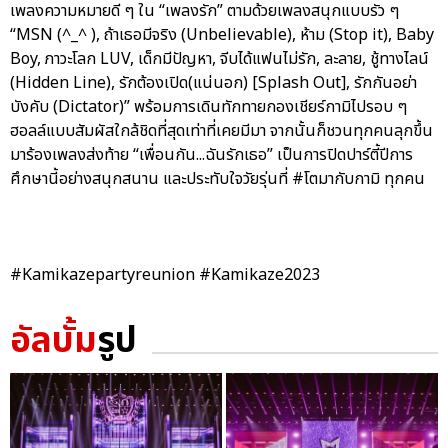
เพลงความหมายดี ๆ ใน “เพลงรัก” ตามด้วยเพลงสนุกแบบรัว ๆ
“MSN (^_^ ), ถ้าเธอมีจริง (Unbelievable), ห้าม (Stop it), Baby
Boy, ภาวะโลก LUV, เด็กมีปัญหา, จีบได้แฟนไม่รัก, ละลาย, ชู้ทางไลน์
(Hidden Line), รักต้องเปิด(แน่นอก) [Splash Out], รักกันอย่า
บังคับ (Dictator)” พร้อมการเดินทักทายกองเชียร์กามิไปรอบ ๆ
ฮอลล์แบบสัมผัสใกล้ชิดที่สุดเท่าที่เคยมีมา จากนั้นก็ชวนทุกคนลุกขึ้น
มาร้องเพลงส่งท้าย “เพื่อนกัน...ฉันรักเธอ” เป็นการปิดปาร์ตี้ปีการ
ศึกษานี้อย่างสนุกสนาน และประทับใจวัยรุ่นที่ #โตมากับกามิ ทุกคน
#Kamikazepartyreunion #Kamikaze2023
อัลบั้ม
รูป