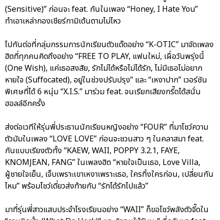
(Sensitive)” ก่อนจะ feat. กันในเพลง “Honey, I Hate You”
ทำเอาเหล่ากองเชียร์กามิเต้นตามไม่ไหว
ไปกันต่อที่กลุ่มกรรมการนักเรียนตัวแด๊ดอย่าง “K-OTIC” มาจัดเพลง
ฮิตที่ทุกคนคิดถึงอย่าง “FREE TO PLAY, แฟนใหม่, เผื่อวันพรุ่งนี้
(One Wish), แค่เธอสงสัย, รักไม่ได้หรือไม่ได้รัก, ไม่มีเธอไม่อยาก
หายใจ (Suffocated), อยู่ในช่วงปรับปรุง” และ “เหงาปาก” เวอร์ชัน
พิเศษที่ได้ 6 หนุ่ม “X.I.S.” มาร่วม feat. จนเรียกเสียงกรี๊ดได้สนั่น
ฮอลล์อีกครั้ง
ส่งต่อเวทีให้รุ่นพี่ประธานนักเรียนหญิงอย่าง “FOUR” ที่มาโชว์ความ
ตัวมัมในเพลง “LOVE LOVE” ก่อนจะชวนสาว ๆ ในคลาสมา feat.
กันแบบเรียงตัวทั้ง “KAEW, WAII, POPPY 3.2.1, FAYE,
KNOMJEAN, FANG” ในเพลงฮิต “หายใจเป็นเธอ, Love Villa,
ผู้ชายใจเย็น, เจ็บเพราะเขาเหงาเพราะเธอ, ใครทิ้งใครก่อน, เปลี่ยนกัน
ไหม” พร้อมโชว์เดี่ยวส่งท้ายกับ “รักได้รักไปแล้ว”
มาที่รุ่นพี่สาวแสบประจำโรงเรียนอย่าง “WAII” ก็ขอโชว์พลังตัวจี๊ดใน