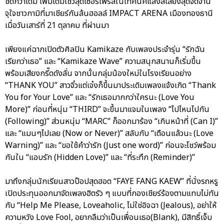
ชิดกว่าเดิม เพิ่มเติมโชว์สุดเซอร์ไพรส์ในเทคนิคแสงสีเสียงสุดจัดจ้าน
จุใจชาวกามิที่มาเชียร์กันล้นฮอลล์ IMPACT ARENA เมืองทองธานี
เมื่อวันเสาร์ที่ 21 ตุลาคม ที่ผ่านมา
เพียงแค่ฉากเปิดตัวศิลปิน Kamikaze กับเพลงประจำรุ่น “รักฉัน
เรียกว่าเธอ” และ “Kamikaze Wave” ความสนุกสนานก็เริ่มขึ้น
พร้อมเสียงกรี๊ดดังลั่น จากนั้นกลุ่มน้องใหม่ในโรงเรียนอย่าง
“THANK YOU” สาวจิ๋วแต่เจ๋งก็ขึ้นมาประเดิมเพลงแจ้งเกิด “Thank
You for Your Love” และ “รักเธอมากกว่าใครนะ (Love You
More)” ก่อนที่หนุ่ม “THIRD” จะขึ้นมาแจมในเพลง “ไปไหนไปกัน
(Following)” ส่วนหนุ่ม “MARC” ก็ออกมาร้อง “เกินหน้าที่ (Can I)”
และ “แมนๆไปเลย (Now or Never)” สลับกับ “เตือนแล้วนะ (Love
Warning)” และ “ขอใช้คำว่ารัก (Just one word)” ก่อนจะโชว์พร้อม
กันใน “แอบรัก (Hidden Love)” และ “ที่ระทึก (Reminder)”
มาถึงกลุ่มนักเรียนสาวป๊อปสุดฮอต “FAYE FANG KAEW” ที่นั่งรถหรู
เปิดประทุนออกมาจัดเพลงฮิตรัว ๆ แบบที่กองเชียร์ร้องตามแทบไม่ทัน
กับ “Help Me Please, Loveaholic, ไม่ใช่อิจฉา (Jealous), อย่าให้
ความหวัง Love Fool, อยากลืมว่าเป็นเพื่อนเธอ(Blank), มีสิทธิ์เจ็บ