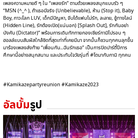
เพลงความหมายดี ๆ ใน “เพลงรัก” ตามด้วยเพลงสนุกแบบรัว ๆ
“MSN (^_^ ), ถ้าเธอมีจริง (Unbelievable), ห้าม (Stop it), Baby
Boy, ภาวะโลก LUV, เด็กมีปัญหา, จีบได้แฟนไม่รัก, ละลาย, ชู้ทางไลน์
(Hidden Line), รักต้องเปิด(แน่นอก) [Splash Out], รักกันอย่า
บังคับ (Dictator)” พร้อมการเดินทักทายกองเชียร์กามิไปรอบ ๆ
ฮอลล์แบบสัมผัสใกล้ชิดที่สุดเท่าที่เคยมีมา จากนั้นก็ชวนทุกคนลุกขึ้น
มาร้องเพลงส่งท้าย “เพื่อนกัน...ฉันรักเธอ” เป็นการปิดปาร์ตี้ปีการ
ศึกษานี้อย่างสนุกสนาน และประทับใจวัยรุ่นที่ #โตมากับกามิ ทุกคน
#Kamikazepartyreunion #Kamikaze2023
อัลบั้ม
รูป