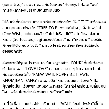
(Sensitive)” ก่อนจะ feat. กันในเพลง “Honey, I Hate You”
ทำเอาเหล่ากองเชียร์กามิเต้นตามไม่ไหว
ไปกันต่อที่กลุ่มกรรมการนักเรียนตัวแด๊ดอย่าง “K-OTIC” มาจัดเพลง
ฮิตที่ทุกคนคิดถึงอย่าง “FREE TO PLAY, แฟนใหม่, เผื่อวันพรุ่งนี้
(One Wish), แค่เธอสงสัย, รักไม่ได้หรือไม่ได้รัก, ไม่มีเธอไม่อยาก
หายใจ (Suffocated), อยู่ในช่วงปรับปรุง” และ “เหงาปาก” เวอร์ชัน
พิเศษที่ได้ 6 หนุ่ม “X.I.S.” มาร่วม feat. จนเรียกเสียงกรี๊ดได้สนั่น
ฮอลล์อีกครั้ง
ส่งต่อเวทีให้รุ่นพี่ประธานนักเรียนหญิงอย่าง “FOUR” ที่มาโชว์ความ
ตัวมัมในเพลง “LOVE LOVE” ก่อนจะชวนสาว ๆ ในคลาสมา feat.
กันแบบเรียงตัวทั้ง “KAEW, WAII, POPPY 3.2.1, FAYE,
KNOMJEAN, FANG” ในเพลงฮิต “หายใจเป็นเธอ, Love Villa,
ผู้ชายใจเย็น, เจ็บเพราะเขาเหงาเพราะเธอ, ใครทิ้งใครก่อน, เปลี่ยนกัน
ไหม” พร้อมโชว์เดี่ยวส่งท้ายกับ “รักได้รักไปแล้ว”
มาที่รุ่นพี่สาวแสบประจำโรงเรียนอย่าง “WAII” ก็ขอโชว์พลังตัวจี๊ดใน