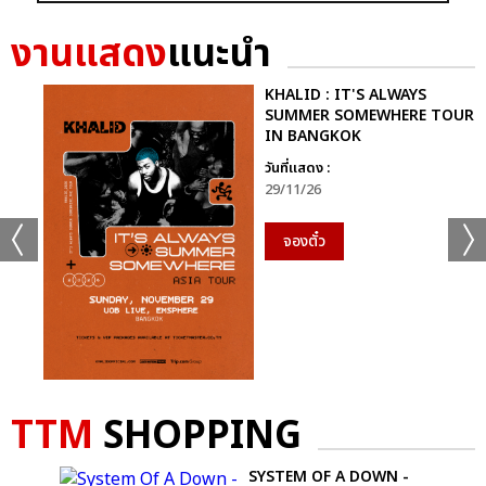
เเท็กที่เกี่ยวข้อง :
งานแสดง
แนะนำ
KAMIKAZE PARTY REUNION 2023
KHALID : IT'S ALWAYS
SUMMER SOMEWHERE TOUR
IN BANGKOK
วันที่แสดง :
29/11/26
แชร์ :
จองตั๋ว
SHARE
TWEET
LINE
TTM
SHOPPING
YI
SYSTEM OF A DOWN -