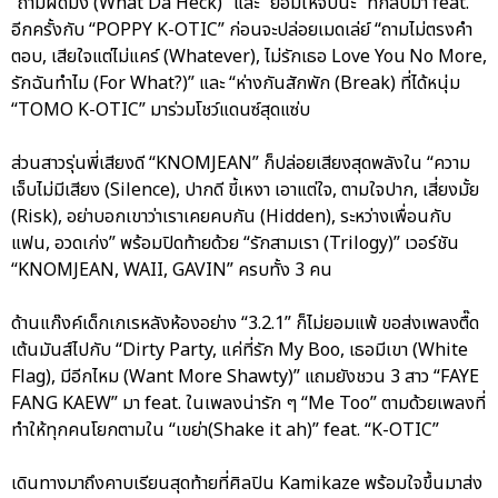
“ถามผิดมั้ง (What Da Heck)” และ “ยอมให้จับนะ” ที่กลับมา feat.
อีกครั้งกับ “POPPY K-OTIC” ก่อนจะปล่อยเมดเล่ย์ “ถามไม่ตรงคำ
ตอบ, เสียใจแต่ไม่แคร์ (Whatever), ไม่รักเธอ Love You No More,
รักฉันทำไม (For What?)” และ “ห่างกันสักพัก (Break) ที่ได้หนุ่ม
“TOMO K-OTIC” มาร่วมโชว์แดนซ์สุดแซ่บ
ส่วนสาวรุ่นพี่เสียงดี “KNOMJEAN” ก็ปล่อยเสียงสุดพลังใน “ความ
เจ็บไม่มีเสียง (Silence), ปากดี ขี้เหงา เอาแต่ใจ, ตามใจปาก, เสี่ยงมั้ย
(Risk), อย่าบอกเขาว่าเราเคยคบกัน (Hidden), ระหว่างเพื่อนกับ
แฟน, อวดเก่ง” พร้อมปิดท้ายด้วย “รักสามเรา (Trilogy)” เวอร์ชัน
“KNOMJEAN, WAII, GAVIN” ครบทั้ง 3 คน
ด้านแก๊งค์เด็กเกเรหลังห้องอย่าง “3.2.1” ก็ไม่ยอมแพ้ ขอส่งเพลงตื๊ด
เต้นมันส์ไปกับ “Dirty Party, แค่ที่รัก My Boo, เธอมีเขา (White
Flag), มีอีกไหม (Want More Shawty)” แถมยังชวน 3 สาว “FAYE
FANG KAEW” มา feat. ในเพลงน่ารัก ๆ “Me Too” ตามด้วยเพลงที่
ทำให้ทุกคนโยกตามใน “เขย่า(Shake it ah)” feat. “K-OTIC”
เดินทางมาถึงคาบเรียนสุดท้ายที่ศิลปิน Kamikaze พร้อมใจขึ้นมาส่ง