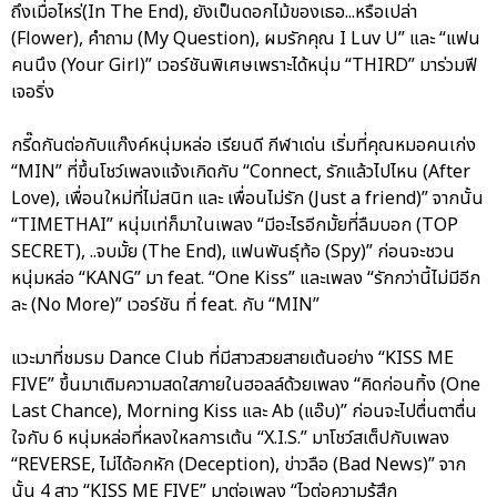
ถึงเมื่อไหร่(In The End), ยังเป็นดอกไม้ของเธอ...หรือเปล่า
(Flower), คำถาม (My Question), ผมรักคุณ I Luv U” และ “แฟน
คนนึง (Your Girl)” เวอร์ชันพิเศษเพราะได้หนุ่ม “THIRD” มาร่วมฟี
เจอริ่ง
กรี๊ดกันต่อกับแก๊งค์หนุ่มหล่อ เรียนดี กีฬาเด่น เริ่มที่คุณหมอคนเก่ง
“MIN” ที่ขึ้นโชว์เพลงแจ้งเกิดกับ “Connect, รักแล้วไปไหน (After
Love), เพื่อนใหม่ที่ไม่สนิท และ เพื่อนไม่รัก (Just a friend)” จากนั้น
“TIMETHAI” หนุ่มเท่ก็มาในเพลง “มีอะไรอีกมั้ยที่ลืมบอก (TOP
SECRET), ..จบมั้ย (The End), แฟนพันธุ์ท้อ (Spy)” ก่อนจะชวน
หนุ่มหล่อ “KANG” มา feat. “One Kiss” และเพลง “รักกว่านี้ไม่มีอีก
ละ (No More)” เวอร์ชัน ที่ feat. กับ “MIN”
แวะมาที่ชมรม Dance Club ที่มีสาวสวยสายเต้นอย่าง “KISS ME
FIVE” ขึ้นมาเติมความสดใสภายในฮอลล์ด้วยเพลง “คิดก่อนทิ้ง (One
Last Chance), Morning Kiss และ Ab (แอ๊บ)” ก่อนจะไปตื่นตาตื่น
ใจกับ 6 หนุ่มหล่อที่หลงใหลการเต้น “X.I.S.” มาโชว์สเต็ปกับเพลง
“REVERSE, ไม่ได้อกหัก (Deception), ข่าวลือ (Bad News)” จาก
นั้น 4 สาว “KISS ME FIVE” มาต่อเพลง “ไวต่อความรู้สึก