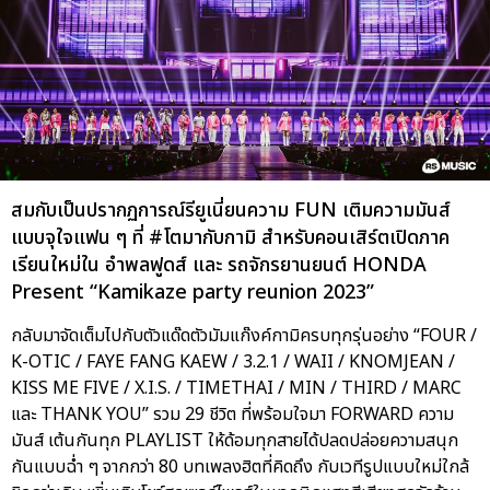
สมกับเป็นปรากฏการณ์รียูเนี่ยนความ FUN เติมความมันส์
แบบจุใจแฟน ๆ ที่ #โตมากับกามิ สำหรับคอนเสิร์ตเปิดภาค
เรียนใหม่ใน อำพลฟูดส์ และ รถจักรยานยนต์ HONDA
Present “Kamikaze party reunion 2023”
กลับมาจัดเต็มไปกับตัวแด๊ดตัวมัมแก๊งค์กามิครบทุกรุ่นอย่าง “FOUR /
K-OTIC / FAYE FANG KAEW / 3.2.1 / WAII / KNOMJEAN /
KISS ME FIVE / X.I.S. / TIMETHAI / MIN / THIRD / MARC
และ THANK YOU” รวม 29 ชีวิต ที่พร้อมใจมา FORWARD ความ
มันส์ เต้นกันทุก PLAYLIST ให้ด้อมทุกสายได้ปลดปล่อยความสนุก
กันแบบฉ่ำ ๆ จากกว่า 80 บทเพลงฮิตที่คิดถึง กับเวทีรูปแบบใหม่ใกล้