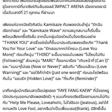
ชิดกว่าเดิม เพิ่มเติมโชว์สุดเซอร์ไพรส์ในเทคนิคแสงสีเสียงสุดจัดจ้าน
จุใจชาวกามิที่มาเชียร์กันล้นฮอลล์ IMPACT ARENA เมืองทองธานี
เมื่อวันเสาร์ที่ 21 ตุลาคม ที่ผ่านมา
เพียงแค่ฉากเปิดตัวศิลปิน Kamikaze กับเพลงประจำรุ่น “รักฉัน
เรียกว่าเธอ” และ “Kamikaze Wave” ความสนุกสนานก็เริ่มขึ้น
พร้อมเสียงกรี๊ดดังลั่น จากนั้นกลุ่มน้องใหม่ในโรงเรียนอย่าง
“THANK YOU” สาวจิ๋วแต่เจ๋งก็ขึ้นมาประเดิมเพลงแจ้งเกิด “Thank
You for Your Love” และ “รักเธอมากกว่าใครนะ (Love You
More)” ก่อนที่หนุ่ม “THIRD” จะขึ้นมาแจมในเพลง “ไปไหนไปกัน
(Following)” ส่วนหนุ่ม “MARC” ก็ออกมาร้อง “เกินหน้าที่ (Can I)”
และ “แมนๆไปเลย (Now or Never)” สลับกับ “เตือนแล้วนะ (Love
Warning)” และ “ขอใช้คำว่ารัก (Just one word)” ก่อนจะโชว์พร้อม
กันใน “แอบรัก (Hidden Love)” และ “ที่ระทึก (Reminder)”
มาถึงกลุ่มนักเรียนสาวป๊อปสุดฮอต “FAYE FANG KAEW” ที่นั่งรถหรู
เปิดประทุนออกมาจัดเพลงฮิตรัว ๆ แบบที่กองเชียร์ร้องตามแทบไม่ทัน
กับ “Help Me Please, Loveaholic, ไม่ใช่อิจฉา (Jealous), อย่าให้
ความหวัง Love Fool, อยากลืมว่าเป็นเพื่อนเธอ(Blank), มีสิทธิ์เจ็บ