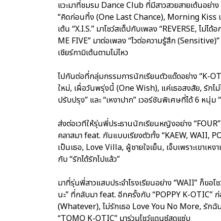
แวะมาที่ชมรม Dance Club ที่มีสาวสวยสายเต้นอย่า
“คิดก่อนทิ้ง (One Last Chance), Morning Kiss และ
เต้น “X.I.S.” มาโชว์สเต็ปกับเพลง “REVERSE, ไม่ได้
ME FIVE” มาต่อเพลง “ไวต่อความรู้สึก (Sensitive)
เชียร์กามิเต้นตามไม่ไหว
ไปกันต่อที่กลุ่มกรรมการนักเรียนตัวแด๊ดอย่าง “K-
ใหม่, เผื่อวันพรุ่งนี้ (One Wish), แค่เธอสงสัย, รักไม
ปรับปรุง” และ “เหงาปาก” เวอร์ชันพิเศษที่ได้ 6 หนุ่ม “
ส่งต่อเวทีให้รุ่นพี่ประธานนักเรียนหญิงอย่าง “FO
คลาสมา feat. กันแบบเรียงตัวทั้ง “KAEW, WAII,
เป็นเธอ, Love Villa, ผู้ชายใจเย็น, เจ็บเพราะเขาเหงา
กับ “รักได้รักไปแล้ว”
มาที่รุ่นพี่สาวแสบประจำโรงเรียนอย่าง “WAII” ก็ขอโช
นะ” ที่กลับมา feat. อีกครั้งกับ “POPPY K-OTIC” ก่
(Whatever), ไม่รักเธอ Love You No More, รักฉันทำ
“TOMO K-OTIC” มาร่วมโชว์แดนซ์สุดแซ่บ