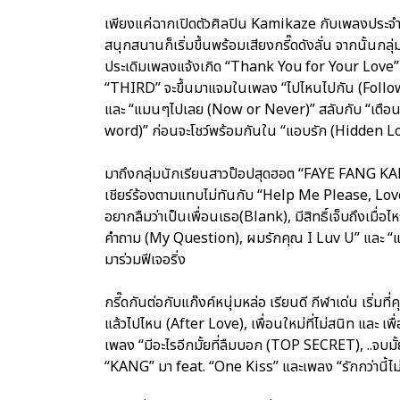
เพียงแค่ฉากเปิดตัวศิลปิน Kamikaze กับเพลงประจำ
สนุกสนานก็เริ่มขึ้นพร้อมเสียงกรี๊ดดังลั่น จากนั้นก
ประเดิมเพลงแจ้งเกิด “Thank You for Your Love” 
“THIRD” จะขึ้นมาแจมในเพลง “ไปไหนไปกัน (Followin
และ “แมนๆไปเลย (Now or Never)” สลับกับ “เตือนแ
word)” ก่อนจะโชว์พร้อมกันใน “แอบรัก (Hidden Lov
มาถึงกลุ่มนักเรียนสาวป๊อปสุดฮอต “FAYE FANG KAEW
เชียร์ร้องตามแทบไม่ทันกับ “Help Me Please, Lovea
อยากลืมว่าเป็นเพื่อนเธอ(Blank), มีสิทธิ์เจ็บถึงเมื่
คำถาม (My Question), ผมรักคุณ I Luv U” และ “แฟ
มาร่วมฟีเจอริ่ง
กรี๊ดกันต่อกับแก๊งค์หนุ่มหล่อ เรียนดี กีฬาเด่น เริ่ม
แล้วไปไหน (After Love), เพื่อนใหม่ที่ไม่สนิท และ เ
เพลง “มีอะไรอีกมั้ยที่ลืมบอก (TOP SECRET), ..จบมั
“KANG” มา feat. “One Kiss” และเพลง “รักกว่านี้ไม่