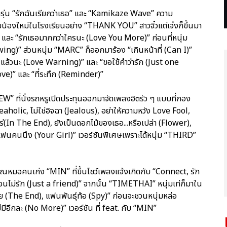
รุ่น “รักฉันเรียกว่าเธอ” และ “Kamikaze Wave” ความ
ลุ่มน้องใหม่ในโรงเรียนอย่าง “THANK YOU” สาวจิ๋วแต่เจ๋งก็ขึ้นมา
และ “รักเธอมากกว่าใครนะ (Love You More)” ก่อนที่หนุ่ม
g)” ส่วนหนุ่ม “MARC” ก็ออกมาร้อง “เกินหน้าที่ (Can I)”
ล้วนะ (Love Warning)” และ “ขอใช้คำว่ารัก (Just one
e)” และ “ที่ระทึก (Reminder)”
” ที่นั่งรถหรูเปิดประทุนออกมาจัดเพลงฮิตรัว ๆ แบบที่กอง
holic, ไม่ใช่อิจฉา (Jealous), อย่าให้ความหวัง Love Fool,
อไหร่(In The End), ยังเป็นดอกไม้ของเธอ...หรือเปล่า (Flower),
นคนนึง (Your Girl)” เวอร์ชันพิเศษเพราะได้หนุ่ม “THIRD”
ที่คุณหมอคนเก่ง “MIN” ที่ขึ้นโชว์เพลงแจ้งเกิดกับ “Connect, รัก
พื่อนไม่รัก (Just a friend)” จากนั้น “TIMETHAI” หนุ่มเท่ก็มาใน
้ย (The End), แฟนพันธุ์ท้อ (Spy)” ก่อนจะชวนหนุ่มหล่อ
มีอีกละ (No More)” เวอร์ชัน ที่ feat. กับ “MIN”