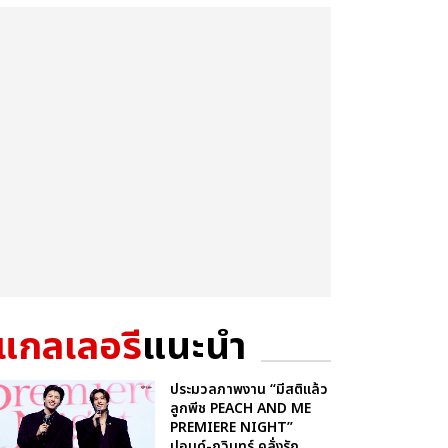
แกลเลอรี
แนะนำ
ประมวลภาพงาน “มีสติแล้ว
ลูกพีช PEACH AND ME
PREMIERE NIGHT”
ปอนด์-ภูวินทร์ คลั่งรัก