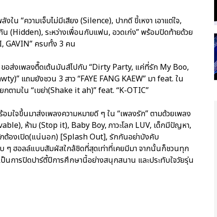
งใน “ความเจ็บไม่มีเสียง (Silence), ปากดี ขี้เหงา เอาแต่ใจ,
บกัน (Hidden), ระหว่างเพื่อนกับแฟน, อวดเก่ง” พร้อมปิดท้ายด้วย
I, GAVIN” ครบทั้ง 3 คน
้ ขอส่งเพลงตื๊ดเต้นมันส์ไปกับ “Dirty Party, แค่ที่รัก My Boo,
hawty)” แถมยังชวน 3 สาว “FAYE FANG KAEW” มา feat. ใน
โยกตามใน “เขย่า(Shake it ah)” feat. “K-OTIC”
ร้อมใจขึ้นมาส่งเพลงความหมายดี ๆ ใน “เพลงรัก” ตามด้วยเพลง
able), ห้าม (Stop it), Baby Boy, ภาวะโลก LUV, เด็กมีปัญหา,
รักต้องเปิด(แน่นอก) [Splash Out], รักกันอย่าบังคับ
ๆ ฮอลล์แบบสัมผัสใกล้ชิดที่สุดเท่าที่เคยมีมา จากนั้นก็ชวนทุก
เป็นการปิดปาร์ตี้ปีการศึกษานี้อย่างสนุกสนาน และประทับใจวัยรุ่น