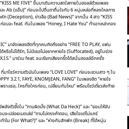
ง “KISS ME FIVE” ขึ้นมาเติมความสดใสภายในฮอลล์ด้วยเพลง
 Ab (แอ๊บ)” ก่อนจะไปตื่นตาตื่นใจกับ 6 หนุ่มหล่อที่หลงใหลการ
อกหัก (Deception), ข่าวลือ (Bad News)” จากนั้น 4 สาว “KISS
” ก่อนจะ feat. กันในเพลง “Honey, I Hate You” ทำเอาเหล่ากอง
OTIC” มาจัดเพลงฮิตที่ทุกคนคิดถึงอย่าง “FREE TO PLAY, แฟน
่ได้หรือไม่ได้รัก, ไม่มีเธอไม่อยากหายใจ (Suffocated), อยู่ในช่วง
X.I.S.” มาร่วม feat. จนเรียกเสียงกรี๊ดได้สนั่นฮอลล์อีกครั้ง
UR” ที่มาโชว์ความตัวมัมในเพลง “LOVE LOVE” ก่อนจะชวนสาว ๆ ใน
 POPPY 3.2.1, FAYE, KNOMJEAN, FANG” ในเพลงฮิต “หายใจ
เพราะเธอ, ใครทิ้งใครก่อน, เปลี่ยนกันไหม” พร้อมโชว์เดี่ยวส่งท้าย
ว์พลังตัวจี๊ดใน “ถามผิดมั้ง (What Da Heck)” และ “ยอมให้จับ
อนจะปล่อยเมดเล่ย์ “ถามไม่ตรงคำตอบ, เสียใจแต่ไม่แคร์
ไม (For What?)” และ “ห่างกันสักพัก (Break) ที่ได้หนุ่ม