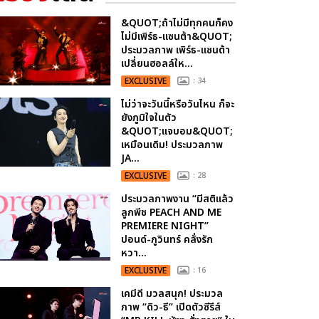
&QUOT;ถ้าไม่มีทุกคนก็คง
ไม่มีเพิร์ธ-แซนต้า&QUOT;
ประมวลภาพ เพิร์ธ-แซนต้า
เปลี่ยนฮอลล์ให...
EXCLUSIVE
: 34
ไม่ว่าจะวันนี้หรือวันไหน ก็จะ
ยังภูมิใจในตัว
&QUOT;แจบอม&QUOT;
เหมือนเดิม! ประมวลภาพ
JA...
EXCLUSIVE
: 28
ประมวลภาพงาน “มีสติแล้ว
ลูกพีช PEACH AND ME
PREMIERE NIGHT”
ปอนด์-ภูวินทร์ คลั่งรัก
หวา...
EXCLUSIVE
: 16
เคมีดี มวลสนุก! ประมวล
ภาพ “ดิว-ธี” เปิดตัวซีรีส์