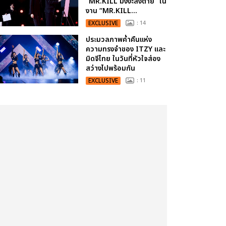
“MR.KILL มังงะสั่งตาย” ใน
งาน “MR.KILL...
EXCLUSIVE
: 14
ประมวลภาพค่ำคืนแห่ง
ความทรงจำของ ITZY และ
มิดจีไทย ในวันที่หัวใจส่อง
สว่างไปพร้อมกัน
EXCLUSIVE
: 11