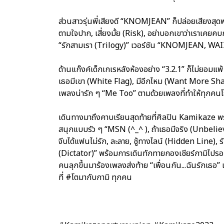
ส่วนสาวรุ่นพี่เสียงดี “KNOMJEAN” ก็ปล่อยเสียงสุดพลั
ตามใจปาก, เสี่ยงมั้ย (Risk), อย่าบอกเขาว่าเราเคยค
“รักสามเรา (Trilogy)” เวอร์ชัน “KNOMJEAN, WAI
ด้านแก๊งค์เด็กเกเรหลังห้องอย่าง “3.2.1” ก็ไม่ยอมแพ
เธอมีเขา (White Flag), มีอีกไหม (Want More S
เพลงน่ารัก ๆ “Me Too” ตามด้วยเพลงที่ทำให้ทุกคน
เดินทางมาถึงคาบเรียนสุดท้ายที่ศิลปิน Kamikaze พ
สนุกแบบรัว ๆ “MSN (^_^ ), ถ้าเธอมีจริง (Unbeliev
จีบได้แฟนไม่รัก, ละลาย, ชู้ทางไลน์ (Hidden Line), 
(Dictator)” พร้อมการเดินทักทายกองเชียร์กามิไปรอบ 
คนลุกขึ้นมาร้องเพลงส่งท้าย “เพื่อนกัน...ฉันรักเธอ” 
ที่ #โตมากับกามิ ทุกคน