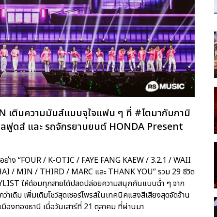
N เติมความมันส์แบบจุใจแฟน ๆ ที่ #โตมากับกามิ
ำพลฟูดส์ และ รถจักรยานยนต์ HONDA Present
รุ่นอย่าง “FOUR / K-OTIC / FAYE FANG KAEW / 3.2.1 / WAII
HAI / MIN / THIRD / MARC และ THANK YOU” รวม 29 ชีวิต
YLIST ให้ด้อมทุกสายได้ปลดปล่อยความสนุกกันแบบฉ่ำ ๆ จาก
ว่าเดิม เพิ่มเติมโชว์สุดเซอร์ไพรส์ในเทคนิคแสงสีเสียงสุดจัดจ้าน
องทองธานี เมื่อวันเสาร์ที่ 21 ตุลาคม ที่ผ่านมา