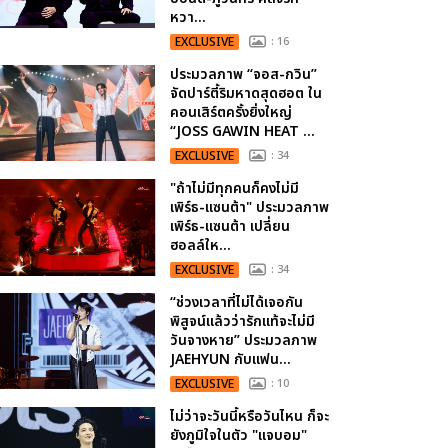
หวา...
EXCLUSIVE
: 16
ประมวลภาพ “จอส-กวิน”
จัดปาร์ตี้ริมหาดสุดฮอต ใน
คอนเสิร์ตครั้งยิ่งใหญ่
“JOSS GAWIN HEAT ...
EXCLUSIVE
: 34
"ถ้าไม่มีทุกคนก็คงไม่มี
เพิร์ธ-แซนต้า" ประมวลภาพ
เพิร์ธ-แซนต้า เปลี่ยน
ฮอลล์ให...
EXCLUSIVE
: 34
“ช่วงเวลาที่ไม่ได้เจอกัน
พิสูจน์แล้วว่ารักแท้จะไม่มี
วันจางหาย” ประมวลภาพ
JAEHYUN กับแฟน...
EXCLUSIVE
: 10
ไม่ว่าจะวันนี้หรือวันไหน ก็จะ
ยังภูมิใจในตัว "แจบอม"