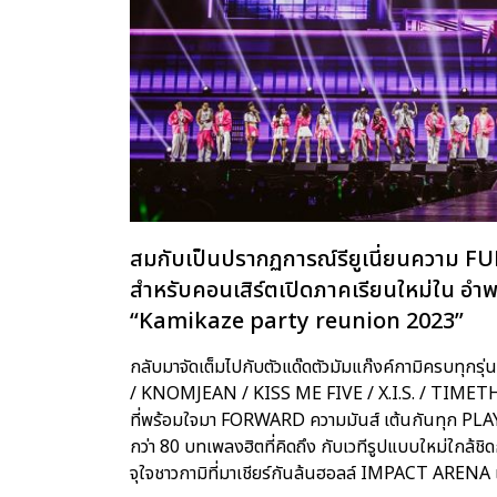
สมกับเป็นปรากฏการณ์รียูเนี่ยนความ FU
สำหรับคอนเสิร์ตเปิดภาคเรียนใหม่ใน อ
“Kamikaze party reunion 2023”
กลับมาจัดเต็มไปกับตัวแด๊ดตัวมัมแก๊งค์กามิครบทุก
/ KNOMJEAN / KISS ME FIVE / X.I.S. / TIMET
ที่พร้อมใจมา FORWARD ความมันส์ เต้นกันทุก PLA
กว่า 80 บทเพลงฮิตที่คิดถึง กับเวทีรูปแบบใหม่ใกล้ชิดก
จุใจชาวกามิที่มาเชียร์กันล้นฮอลล์ IMPACT ARENA เมื