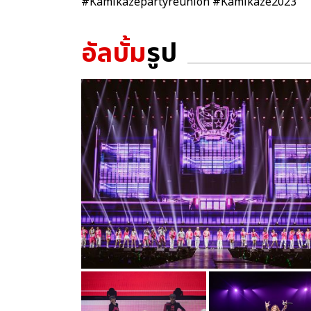
#Kamikazepartyreunion #Kamikaze2023
อัลบั้ม
รูป