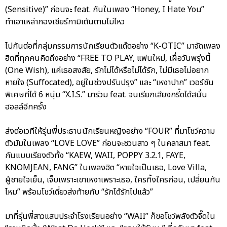
(Sensitive)” ก่อนจะ feat. กันในเพลง “Honey, I Hate You”
ทำเอาเหล่ากองเชียร์กามิเต้นตามไม่ไหว
ไปกันต่อที่กลุ่มกรรมการนักเรียนตัวแด๊ดอย่าง “K-OTIC” มาจัดเพลง
ฮิตที่ทุกคนคิดถึงอย่าง “FREE TO PLAY, แฟนใหม่, เผื่อวันพรุ่งนี้
(One Wish), แค่เธอสงสัย, รักไม่ได้หรือไม่ได้รัก, ไม่มีเธอไม่อยาก
หายใจ (Suffocated), อยู่ในช่วงปรับปรุง” และ “เหงาปาก” เวอร์ชัน
พิเศษที่ได้ 6 หนุ่ม “X.I.S.” มาร่วม feat. จนเรียกเสียงกรี๊ดได้สนั่น
ฮอลล์อีกครั้ง
ส่งต่อเวทีให้รุ่นพี่ประธานนักเรียนหญิงอย่าง “FOUR” ที่มาโชว์ความ
ตัวมัมในเพลง “LOVE LOVE” ก่อนจะชวนสาว ๆ ในคลาสมา feat.
กันแบบเรียงตัวทั้ง “KAEW, WAII, POPPY 3.2.1, FAYE,
KNOMJEAN, FANG” ในเพลงฮิต “หายใจเป็นเธอ, Love Villa,
ผู้ชายใจเย็น, เจ็บเพราะเขาเหงาเพราะเธอ, ใครทิ้งใครก่อน, เปลี่ยนกัน
ไหม” พร้อมโชว์เดี่ยวส่งท้ายกับ “รักได้รักไปแล้ว”
มาที่รุ่นพี่สาวแสบประจำโรงเรียนอย่าง “WAII” ก็ขอโชว์พลังตัวจี๊ดใน