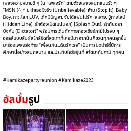
เพลงความหมายดี ๆ ใน “เพลงรัก” ตามด้วยเพลงสนุกแบบรัว ๆ
“MSN (^_^ ), ถ้าเธอมีจริง (Unbelievable), ห้าม (Stop it), Baby
Boy, ภาวะโลก LUV, เด็กมีปัญหา, จีบได้แฟนไม่รัก, ละลาย, ชู้ทางไลน์
(Hidden Line), รักต้องเปิด(แน่นอก) [Splash Out], รักกันอย่า
บังคับ (Dictator)” พร้อมการเดินทักทายกองเชียร์กามิไปรอบ ๆ
ฮอลล์แบบสัมผัสใกล้ชิดที่สุดเท่าที่เคยมีมา จากนั้นก็ชวนทุกคนลุกขึ้น
มาร้องเพลงส่งท้าย “เพื่อนกัน...ฉันรักเธอ” เป็นการปิดปาร์ตี้ปีการ
ศึกษานี้อย่างสนุกสนาน และประทับใจวัยรุ่นที่ #โตมากับกามิ ทุกคน
#Kamikazepartyreunion #Kamikaze2023
อัลบั้ม
รูป