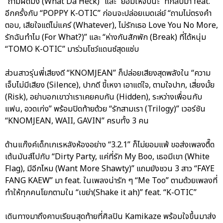
“ถามผิดมั้ง (What Da Heck)” และ “ยอมให้จับนะ” ที่กลับมา feat.
อีกครั้งกับ “POPPY K-OTIC” ก่อนจะปล่อยเมดเล่ย์ “ถามไม่ตรงคำ
ตอบ, เสียใจแต่ไม่แคร์ (Whatever), ไม่รักเธอ Love You No More,
รักฉันทำไม (For What?)” และ “ห่างกันสักพัก (Break) ที่ได้หนุ่ม
“TOMO K-OTIC” มาร่วมโชว์แดนซ์สุดแซ่บ
ส่วนสาวรุ่นพี่เสียงดี “KNOMJEAN” ก็ปล่อยเสียงสุดพลังใน “ความ
เจ็บไม่มีเสียง (Silence), ปากดี ขี้เหงา เอาแต่ใจ, ตามใจปาก, เสี่ยงมั้ย
(Risk), อย่าบอกเขาว่าเราเคยคบกัน (Hidden), ระหว่างเพื่อนกับ
แฟน, อวดเก่ง” พร้อมปิดท้ายด้วย “รักสามเรา (Trilogy)” เวอร์ชัน
“KNOMJEAN, WAII, GAVIN” ครบทั้ง 3 คน
ด้านแก๊งค์เด็กเกเรหลังห้องอย่าง “3.2.1” ก็ไม่ยอมแพ้ ขอส่งเพลงตื๊ด
เต้นมันส์ไปกับ “Dirty Party, แค่ที่รัก My Boo, เธอมีเขา (White
Flag), มีอีกไหม (Want More Shawty)” แถมยังชวน 3 สาว “FAYE
FANG KAEW” มา feat. ในเพลงน่ารัก ๆ “Me Too” ตามด้วยเพลงที่
ทำให้ทุกคนโยกตามใน “เขย่า(Shake it ah)” feat. “K-OTIC”
เดินทางมาถึงคาบเรียนสุดท้ายที่ศิลปิน Kamikaze พร้อมใจขึ้นมาส่ง