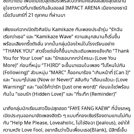
ชิดกว่าเดิม เพิ่มเติมโชว์สุดเซอร์ไพรส์ในเทคนิคแสงสีเสียงสุดจัดจ้าน
จุใจชาวกามิที่มาเชียร์กันล้นฮอลล์ IMPACT ARENA เมืองทองธานี
เมื่อวันเสาร์ที่ 21 ตุลาคม ที่ผ่านมา
เพียงแค่ฉากเปิดตัวศิลปิน Kamikaze กับเพลงประจำรุ่น “รักฉัน
เรียกว่าเธอ” และ “Kamikaze Wave” ความสนุกสนานก็เริ่มขึ้น
พร้อมเสียงกรี๊ดดังลั่น จากนั้นกลุ่มน้องใหม่ในโรงเรียนอย่าง
“THANK YOU” สาวจิ๋วแต่เจ๋งก็ขึ้นมาประเดิมเพลงแจ้งเกิด “Thank
You for Your Love” และ “รักเธอมากกว่าใครนะ (Love You
More)” ก่อนที่หนุ่ม “THIRD” จะขึ้นมาแจมในเพลง “ไปไหนไปกัน
(Following)” ส่วนหนุ่ม “MARC” ก็ออกมาร้อง “เกินหน้าที่ (Can I)”
และ “แมนๆไปเลย (Now or Never)” สลับกับ “เตือนแล้วนะ (Love
Warning)” และ “ขอใช้คำว่ารัก (Just one word)” ก่อนจะโชว์พร้อม
กันใน “แอบรัก (Hidden Love)” และ “ที่ระทึก (Reminder)”
มาถึงกลุ่มนักเรียนสาวป๊อปสุดฮอต “FAYE FANG KAEW” ที่นั่งรถหรู
เปิดประทุนออกมาจัดเพลงฮิตรัว ๆ แบบที่กองเชียร์ร้องตามแทบไม่ทัน
กับ “Help Me Please, Loveaholic, ไม่ใช่อิจฉา (Jealous), อย่าให้
ความหวัง Love Fool, อยากลืมว่าเป็นเพื่อนเธอ(Blank), มีสิทธิ์เจ็บ