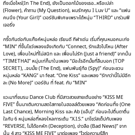
ถึงเมื่อไหร่(In The End), ยังเป็นดอกไม้ของเธอ...หรือเปล่า
(Flower), คำถาม (My Question), ผมรักคุณ I Luv U” และ “แฟน
คนนึง (Your Girl)” เวอร์ชันพิเศษเพราะได้หนุ่ม “THIRD” มาร่วมฟี
เจอริ่ง
กรี๊ดกันต่อกับแก๊งค์หนุ่มหล่อ เรียนดี กีฬาเด่น เริ่มที่คุณหมอคนเก่ง
“MIN” ที่ขึ้นโชว์เพลงแจ้งเกิดกับ “Connect, รักแล้วไปไหน (After
Love), เพื่อนใหม่ที่ไม่สนิท และ เพื่อนไม่รัก (Just a friend)” จากนั้น
“TIMETHAI” หนุ่มเท่ก็มาในเพลง “มีอะไรอีกมั้ยที่ลืมบอก (TOP
SECRET), ..จบมั้ย (The End), แฟนพันธุ์ท้อ (Spy)” ก่อนจะชวน
หนุ่มหล่อ “KANG” มา feat. “One Kiss” และเพลง “รักกว่านี้ไม่มีอีก
ละ (No More)” เวอร์ชัน ที่ feat. กับ “MIN”
แวะมาที่ชมรม Dance Club ที่มีสาวสวยสายเต้นอย่าง “KISS ME
FIVE” ขึ้นมาเติมความสดใสภายในฮอลล์ด้วยเพลง “คิดก่อนทิ้ง (One
Last Chance), Morning Kiss และ Ab (แอ๊บ)” ก่อนจะไปตื่นตาตื่น
ใจกับ 6 หนุ่มหล่อที่หลงใหลการเต้น “X.I.S.” มาโชว์สเต็ปกับเพลง
“REVERSE, ไม่ได้อกหัก (Deception), ข่าวลือ (Bad News)” จาก
นั้น 4 สาว “KISS ME FIVE” มาต่อเพลง “ไวต่อความรู้สึก