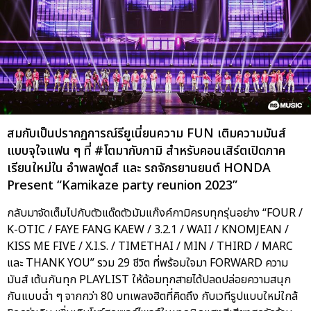
สมกับเป็นปรากฏการณ์รียูเนี่ยนความ FUN เติมความมันส์
แบบจุใจแฟน ๆ ที่ #โตมากับกามิ สำหรับคอนเสิร์ตเปิดภาค
เรียนใหม่ใน อำพลฟูดส์ และ รถจักรยานยนต์ HONDA
Present “Kamikaze party reunion 2023”
กลับมาจัดเต็มไปกับตัวแด๊ดตัวมัมแก๊งค์กามิครบทุกรุ่นอย่าง “FOUR /
K-OTIC / FAYE FANG KAEW / 3.2.1 / WAII / KNOMJEAN /
KISS ME FIVE / X.I.S. / TIMETHAI / MIN / THIRD / MARC
และ THANK YOU” รวม 29 ชีวิต ที่พร้อมใจมา FORWARD ความ
มันส์ เต้นกันทุก PLAYLIST ให้ด้อมทุกสายได้ปลดปล่อยความสนุก
กันแบบฉ่ำ ๆ จากกว่า 80 บทเพลงฮิตที่คิดถึง กับเวทีรูปแบบใหม่ใกล้