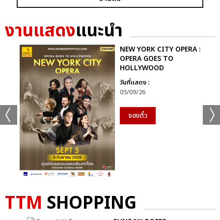
เเท็กที่เกี่ยวข้อง :
งานแสดง
แนะนำ
KAMIKAZE PARTY REUNION 2023
NEW YORK CITY OPERA :
OPERA GOES TO
HOLLYWOOD
วันที่แสดง :
05/09/26
แชร์ :
SHARE
TWEET
LINE
จองตั๋ว
TTM
SHOPPING