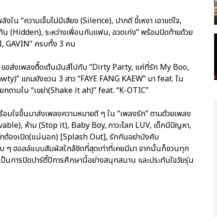
งใน “ความเจ็บไม่มีเสียง (Silence), ปากดี ขี้เหงา เอาแต่ใจ,
บกัน (Hidden), ระหว่างเพื่อนกับแฟน, อวดเก่ง” พร้อมปิดท้ายด้วย
I, GAVIN” ครบทั้ง 3 คน
้ ขอส่งเพลงตื๊ดเต้นมันส์ไปกับ “Dirty Party, แค่ที่รัก My Boo,
hawty)” แถมยังชวน 3 สาว “FAYE FANG KAEW” มา feat. ใน
โยกตามใน “เขย่า(Shake it ah)” feat. “K-OTIC”
ร้อมใจขึ้นมาส่งเพลงความหมายดี ๆ ใน “เพลงรัก” ตามด้วยเพลง
able), ห้าม (Stop it), Baby Boy, ภาวะโลก LUV, เด็กมีปัญหา,
รักต้องเปิด(แน่นอก) [Splash Out], รักกันอย่าบังคับ
ๆ ฮอลล์แบบสัมผัสใกล้ชิดที่สุดเท่าที่เคยมีมา จากนั้นก็ชวนทุก
เป็นการปิดปาร์ตี้ปีการศึกษานี้อย่างสนุกสนาน และประทับใจวัยรุ่น