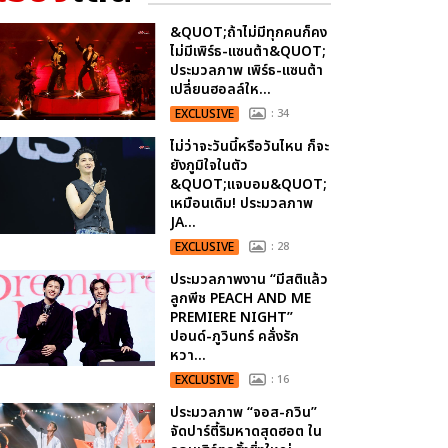
&QUOT;ถ้าไม่มีทุกคนก็คง
ไม่มีเพิร์ธ-แซนต้า&QUOT;
ประมวลภาพ เพิร์ธ-แซนต้า
เปลี่ยนฮอลล์ให...
EXCLUSIVE
: 34
ไม่ว่าจะวันนี้หรือวันไหน ก็จะ
ยังภูมิใจในตัว
&QUOT;แจบอม&QUOT;
เหมือนเดิม! ประมวลภาพ
JA...
EXCLUSIVE
: 28
ประมวลภาพงาน “มีสติแล้ว
ลูกพีช PEACH AND ME
PREMIERE NIGHT”
ปอนด์-ภูวินทร์ คลั่งรัก
หวา...
EXCLUSIVE
: 16
ประมวลภาพ “จอส-กวิน”
จัดปาร์ตี้ริมหาดสุดฮอต ใน