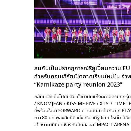
สมกับเป็นปรากฏการณ์รียูเนี่ยนความ FU
สำหรับคอนเสิร์ตเปิดภาคเรียนใหม่ใน อ
“Kamikaze party reunion 2023”
กลับมาจัดเต็มไปกับตัวแด๊ดตัวมัมแก๊งค์กามิครบทุก
/ KNOMJEAN / KISS ME FIVE / X.I.S. / TIMET
ที่พร้อมใจมา FORWARD ความมันส์ เต้นกันทุก PLA
กว่า 80 บทเพลงฮิตที่คิดถึง กับเวทีรูปแบบใหม่ใกล้ชิดก
จุใจชาวกามิที่มาเชียร์กันล้นฮอลล์ IMPACT ARENA เมื