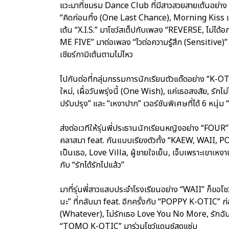
แวะมาที่ชมรม Dance Club ที่มีสาวสวยสายเต้นอย่า
“คิดก่อนทิ้ง (One Last Chance), Morning Kiss และ
เต้น “X.I.S.” มาโชว์สเต็ปกับเพลง “REVERSE, ไม่ได้
ME FIVE” มาต่อเพลง “ไวต่อความรู้สึก (Sensitive)
เชียร์กามิเต้นตามไม่ไหว
ไปกันต่อที่กลุ่มกรรมการนักเรียนตัวแด๊ดอย่าง “K-
ใหม่, เผื่อวันพรุ่งนี้ (One Wish), แค่เธอสงสัย, รักไม
ปรับปรุง” และ “เหงาปาก” เวอร์ชันพิเศษที่ได้ 6 หนุ่ม “
ส่งต่อเวทีให้รุ่นพี่ประธานนักเรียนหญิงอย่าง “FO
คลาสมา feat. กันแบบเรียงตัวทั้ง “KAEW, WAII,
เป็นเธอ, Love Villa, ผู้ชายใจเย็น, เจ็บเพราะเขาเหงา
กับ “รักได้รักไปแล้ว”
มาที่รุ่นพี่สาวแสบประจำโรงเรียนอย่าง “WAII” ก็ขอโช
นะ” ที่กลับมา feat. อีกครั้งกับ “POPPY K-OTIC” ก่
(Whatever), ไม่รักเธอ Love You No More, รักฉันทำ
“TOMO K-OTIC” มาร่วมโชว์แดนซ์สุดแซ่บ