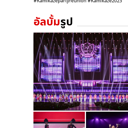
#Kamikazepartyreunion #Kamikaze2023
อัลบั้ม
รูป