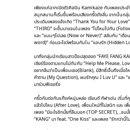
เพียงแค่ฉากเปิดตัวศิลปิน Kamikaze กับเพลงประจำ
สนุกสนานก็เริ่มขึ้นพร้อมเสียงกรี๊ดดังลั่น จากนั้นก
ประเดิมเพลงแจ้งเกิด “Thank You for Your Love” 
“THIRD” จะขึ้นมาแจมในเพลง “ไปไหนไปกัน (Followin
และ “แมนๆไปเลย (Now or Never)” สลับกับ “เตือนแ
word)” ก่อนจะโชว์พร้อมกันใน “แอบรัก (Hidden Lov
มาถึงกลุ่มนักเรียนสาวป๊อปสุดฮอต “FAYE FANG KAEW
เชียร์ร้องตามแทบไม่ทันกับ “Help Me Please, Lovea
อยากลืมว่าเป็นเพื่อนเธอ(Blank), มีสิทธิ์เจ็บถึงเมื่
คำถาม (My Question), ผมรักคุณ I Luv U” และ “แฟ
มาร่วมฟีเจอริ่ง
กรี๊ดกันต่อกับแก๊งค์หนุ่มหล่อ เรียนดี กีฬาเด่น เริ่ม
แล้วไปไหน (After Love), เพื่อนใหม่ที่ไม่สนิท และ เ
เพลง “มีอะไรอีกมั้ยที่ลืมบอก (TOP SECRET), ..จบมั
“KANG” มา feat. “One Kiss” และเพลง “รักกว่านี้ไม่