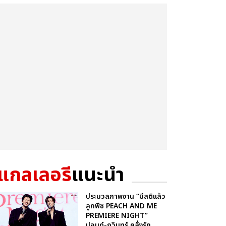
แกลเลอรี
แนะนำ
ประมวลภาพงาน “มีสติแล้ว
ลูกพีช PEACH AND ME
PREMIERE NIGHT”
ปอนด์-ภูวินทร์ คลั่งรัก