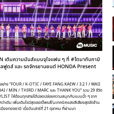
N เติมความมันส์แบบจุใจแฟน ๆ ที่ #โตมากับกามิ
ำพลฟูดส์ และ รถจักรยานยนต์ HONDA Present
รุ่นอย่าง “FOUR / K-OTIC / FAYE FANG KAEW / 3.2.1 / WAII
HAI / MIN / THIRD / MARC และ THANK YOU” รวม 29 ชีวิต
YLIST ให้ด้อมทุกสายได้ปลดปล่อยความสนุกกันแบบฉ่ำ ๆ จาก
ว่าเดิม เพิ่มเติมโชว์สุดเซอร์ไพรส์ในเทคนิคแสงสีเสียงสุดจัดจ้าน
องทองธานี เมื่อวันเสาร์ที่ 21 ตุลาคม ที่ผ่านมา