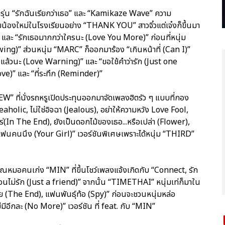
รุ่น “รักฉันเรียกว่าเธอ” และ “Kamikaze Wave” ความ
ลุ่มน้องใหม่ในโรงเรียนอย่าง “THANK YOU” สาวจิ๋วแต่เจ๋งก็ขึ้นมา
และ “รักเธอมากกว่าใครนะ (Love You More)” ก่อนที่หนุ่ม
g)” ส่วนหนุ่ม “MARC” ก็ออกมาร้อง “เกินหน้าที่ (Can I)”
ล้วนะ (Love Warning)” และ “ขอใช้คำว่ารัก (Just one
e)” และ “ที่ระทึก (Reminder)”
” ที่นั่งรถหรูเปิดประทุนออกมาจัดเพลงฮิตรัว ๆ แบบที่กอง
holic, ไม่ใช่อิจฉา (Jealous), อย่าให้ความหวัง Love Fool,
อไหร่(In The End), ยังเป็นดอกไม้ของเธอ...หรือเปล่า (Flower),
นคนนึง (Your Girl)” เวอร์ชันพิเศษเพราะได้หนุ่ม “THIRD”
ที่คุณหมอคนเก่ง “MIN” ที่ขึ้นโชว์เพลงแจ้งเกิดกับ “Connect, รัก
พื่อนไม่รัก (Just a friend)” จากนั้น “TIMETHAI” หนุ่มเท่ก็มาใน
้ย (The End), แฟนพันธุ์ท้อ (Spy)” ก่อนจะชวนหนุ่มหล่อ
มีอีกละ (No More)” เวอร์ชัน ที่ feat. กับ “MIN”