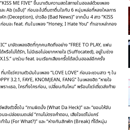
ง “KISS ME FIVE” ขึ้นมาเติมความสดใสภายในฮอลล์ด้วยเพลง
 Ab (แอ๊บ)” ก่อนจะไปตื่นตาตื่นใจกับ 6 หนุ่มหล่อที่หลงใหลการ
อกหัก (Deception), ข่าวลือ (Bad News)” จากนั้น 4 สาว “KISS
” ก่อนจะ feat. กันในเพลง “Honey, I Hate You” ทำเอาเหล่ากอง
OTIC” มาจัดเพลงฮิตที่ทุกคนคิดถึงอย่าง “FREE TO PLAY, แฟน
่ได้หรือไม่ได้รัก, ไม่มีเธอไม่อยากหายใจ (Suffocated), อยู่ในช่วง
X.I.S.” มาร่วม feat. จนเรียกเสียงกรี๊ดได้สนั่นฮอลล์อีกครั้ง
UR” ที่มาโชว์ความตัวมัมในเพลง “LOVE LOVE” ก่อนจะชวนสาว ๆ ใน
 POPPY 3.2.1, FAYE, KNOMJEAN, FANG” ในเพลงฮิต “หายใจ
เพราะเธอ, ใครทิ้งใครก่อน, เปลี่ยนกันไหม” พร้อมโชว์เดี่ยวส่งท้าย
ว์พลังตัวจี๊ดใน “ถามผิดมั้ง (What Da Heck)” และ “ยอมให้จับ
อนจะปล่อยเมดเล่ย์ “ถามไม่ตรงคำตอบ, เสียใจแต่ไม่แคร์
ไม (For What?)” และ “ห่างกันสักพัก (Break) ที่ได้หนุ่ม