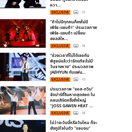
หวา...
EXCLUSIVE
: 16
"ถ้าไม่มีทุกคนก็คงไม่มี
เพิร์ธ-แซนต้า" ประมวลภาพ
เพิร์ธ-แซนต้า เปลี่ยน
ฮอลล์ให...
EXCLUSIVE
: 34
“ช่วงเวลาที่ไม่ได้เจอกัน
พิสูจน์แล้วว่ารักแท้จะไม่มี
วันจางหาย” ประมวลภาพ
JAEHYUN กับแฟน...
EXCLUSIVE
: 10
ประมวลภาพ “จอส-กวิน”
จัดปาร์ตี้ริมหาดสุดฮอต ใน
คอนเสิร์ตครั้งยิ่งใหญ่
“JOSS GAWIN HEAT ...
EXCLUSIVE
: 34
ไม่ว่าจะวันนี้หรือวันไหน ก็จะ
ยังภูมิใจในตัว "แจบอม"