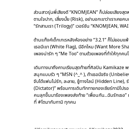
ส่วนสาวรุ่นพี่เสียงดี “KNOMJEAN” ก็ปล่อยเสียงสุดพลั
ตามใจปาก, เสี่ยงมั้ย (Risk), อย่าบอกเขาว่าเราเคยค
“รักสามเรา (Trilogy)” เวอร์ชัน “KNOMJEAN, WAI
ด้านแก๊งค์เด็กเกเรหลังห้องอย่าง “3.2.1” ก็ไม่ยอมแพ
เธอมีเขา (White Flag), มีอีกไหม (Want More S
เพลงน่ารัก ๆ “Me Too” ตามด้วยเพลงที่ทำให้ทุกคน
เดินทางมาถึงคาบเรียนสุดท้ายที่ศิลปิน Kamikaze พ
สนุกแบบรัว ๆ “MSN (^_^ ), ถ้าเธอมีจริง (Unbeliev
จีบได้แฟนไม่รัก, ละลาย, ชู้ทางไลน์ (Hidden Line), 
(Dictator)” พร้อมการเดินทักทายกองเชียร์กามิไปรอบ 
คนลุกขึ้นมาร้องเพลงส่งท้าย “เพื่อนกัน...ฉันรักเธอ” 
ที่ #โตมากับกามิ ทุกคน