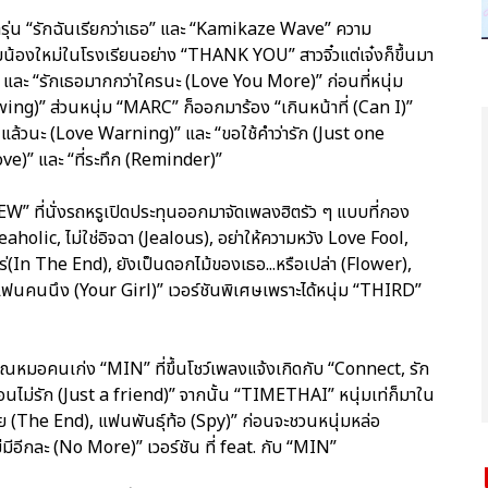
รุ่น “รักฉันเรียกว่าเธอ” และ “Kamikaze Wave” ความ
ลุ่มน้องใหม่ในโรงเรียนอย่าง “THANK YOU” สาวจิ๋วแต่เจ๋งก็ขึ้นมา
และ “รักเธอมากกว่าใครนะ (Love You More)” ก่อนที่หนุ่ม
g)” ส่วนหนุ่ม “MARC” ก็ออกมาร้อง “เกินหน้าที่ (Can I)”
ล้วนะ (Love Warning)” และ “ขอใช้คำว่ารัก (Just one
e)” และ “ที่ระทึก (Reminder)”
” ที่นั่งรถหรูเปิดประทุนออกมาจัดเพลงฮิตรัว ๆ แบบที่กอง
holic, ไม่ใช่อิจฉา (Jealous), อย่าให้ความหวัง Love Fool,
อไหร่(In The End), ยังเป็นดอกไม้ของเธอ...หรือเปล่า (Flower),
นคนนึง (Your Girl)” เวอร์ชันพิเศษเพราะได้หนุ่ม “THIRD”
ที่คุณหมอคนเก่ง “MIN” ที่ขึ้นโชว์เพลงแจ้งเกิดกับ “Connect, รัก
พื่อนไม่รัก (Just a friend)” จากนั้น “TIMETHAI” หนุ่มเท่ก็มาใน
้ย (The End), แฟนพันธุ์ท้อ (Spy)” ก่อนจะชวนหนุ่มหล่อ
มีอีกละ (No More)” เวอร์ชัน ที่ feat. กับ “MIN”