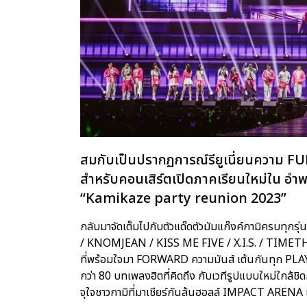
สมกับเป็นปรากฏการณ์รียูเนี่ยนความ FU
สำหรับคอนเสิร์ตเปิดภาคเรียนใหม่ใน อ
“Kamikaze party reunion 2023”
กลับมาจัดเต็มไปกับตัวแด๊ดตัวมัมแก๊งค์กามิครบทุก
/ KNOMJEAN / KISS ME FIVE / X.I.S. / TIMET
ที่พร้อมใจมา FORWARD ความมันส์ เต้นกันทุก PLA
กว่า 80 บทเพลงฮิตที่คิดถึง กับเวทีรูปแบบใหม่ใกล้ชิดก
จุใจชาวกามิที่มาเชียร์กันล้นฮอลล์ IMPACT ARENA เมื