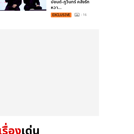
ปอนด์-ภูวินทร์ คลั่งรัก
หวา...
EXCLUSIVE
: 16
เรื่อง
เด่น