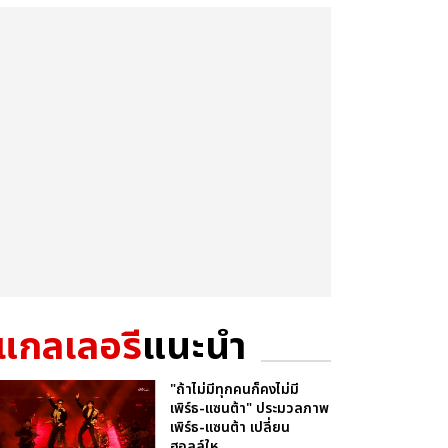
แกลเลอรี
แนะนำ
"ถ้าไม่มีทุกคนก็คงไม่มี
เพิร์ธ-แซนต้า" ประมวลภาพ
เพิร์ธ-แซนต้า เปลี่ยน
ฮอลล์ให...