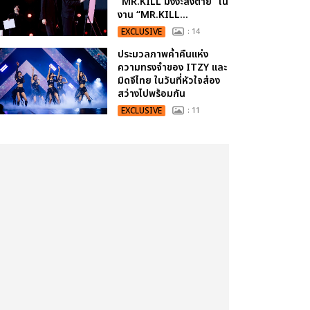
“MR.KILL มังงะสั่งตาย” ใน
งาน “MR.KILL...
EXCLUSIVE
: 14
ประมวลภาพค่ำคืนแห่ง
ความทรงจำของ ITZY และ
มิดจีไทย ในวันที่หัวใจส่อง
สว่างไปพร้อมกัน
EXCLUSIVE
: 11