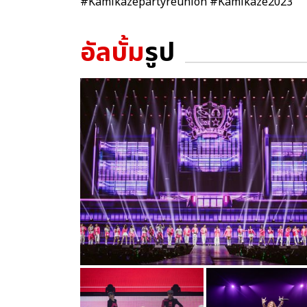
#Kamikazepartyreunion #Kamikaze2023
อัลบั้ม
รูป