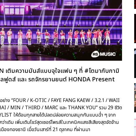
N เติมความมันส์แบบจุใจแฟน ๆ ที่ #โตมากับกามิ
ำพลฟูดส์ และ รถจักรยานยนต์ HONDA Present
รุ่นอย่าง “FOUR / K-OTIC / FAYE FANG KAEW / 3.2.1 / WAII
HAI / MIN / THIRD / MARC และ THANK YOU” รวม 29 ชีวิต
YLIST ให้ด้อมทุกสายได้ปลดปล่อยความสนุกกันแบบฉ่ำ ๆ จาก
ว่าเดิม เพิ่มเติมโชว์สุดเซอร์ไพรส์ในเทคนิคแสงสีเสียงสุดจัดจ้าน
องทองธานี เมื่อวันเสาร์ที่ 21 ตุลาคม ที่ผ่านมา