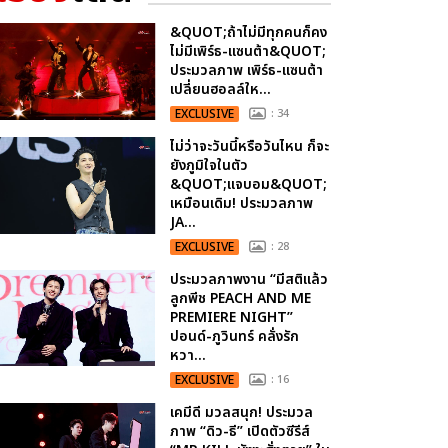
&QUOT;ถ้าไม่มีทุกคนก็คง
ไม่มีเพิร์ธ-แซนต้า&QUOT;
ประมวลภาพ เพิร์ธ-แซนต้า
เปลี่ยนฮอลล์ให...
EXCLUSIVE
: 34
ไม่ว่าจะวันนี้หรือวันไหน ก็จะ
ยังภูมิใจในตัว
&QUOT;แจบอม&QUOT;
เหมือนเดิม! ประมวลภาพ
JA...
EXCLUSIVE
: 28
ประมวลภาพงาน “มีสติแล้ว
ลูกพีช PEACH AND ME
PREMIERE NIGHT”
ปอนด์-ภูวินทร์ คลั่งรัก
หวา...
EXCLUSIVE
: 16
เคมีดี มวลสนุก! ประมวล
ภาพ “ดิว-ธี” เปิดตัวซีรีส์