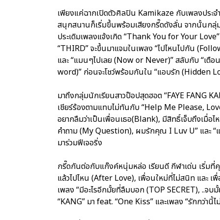
เพียงแค่ฉากเปิดตัวศิลปิน Kamikaze กับเพลงประจำ
สนุกสนานก็เริ่มขึ้นพร้อมเสียงกรี๊ดดังลั่น จากนั้นก
ประเดิมเพลงแจ้งเกิด “Thank You for Your Love” 
“THIRD” จะขึ้นมาแจมในเพลง “ไปไหนไปกัน (Followin
และ “แมนๆไปเลย (Now or Never)” สลับกับ “เตือนแ
word)” ก่อนจะโชว์พร้อมกันใน “แอบรัก (Hidden Lov
มาถึงกลุ่มนักเรียนสาวป๊อปสุดฮอต “FAYE FANG KAEW
เชียร์ร้องตามแทบไม่ทันกับ “Help Me Please, Lovea
อยากลืมว่าเป็นเพื่อนเธอ(Blank), มีสิทธิ์เจ็บถึงเมื่
คำถาม (My Question), ผมรักคุณ I Luv U” และ “แฟ
มาร่วมฟีเจอริ่ง
กรี๊ดกันต่อกับแก๊งค์หนุ่มหล่อ เรียนดี กีฬาเด่น เริ่ม
แล้วไปไหน (After Love), เพื่อนใหม่ที่ไม่สนิท และ เ
เพลง “มีอะไรอีกมั้ยที่ลืมบอก (TOP SECRET), ..จบมั
“KANG” มา feat. “One Kiss” และเพลง “รักกว่านี้ไม่