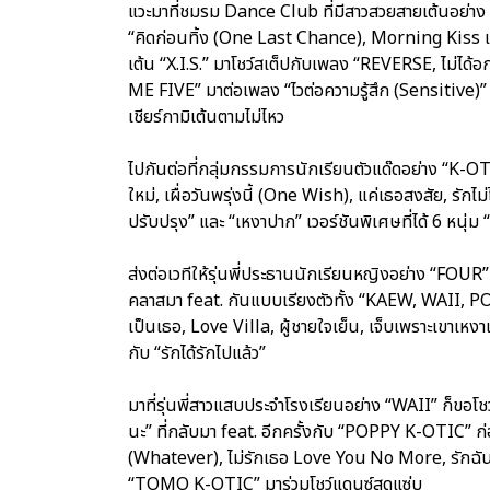
แวะมาที่ชมรม Dance Club ที่มีสาวสวยสายเต้นอย่า
“คิดก่อนทิ้ง (One Last Chance), Morning Kiss และ
เต้น “X.I.S.” มาโชว์สเต็ปกับเพลง “REVERSE, ไม่ได้
ME FIVE” มาต่อเพลง “ไวต่อความรู้สึก (Sensitive)
เชียร์กามิเต้นตามไม่ไหว
ไปกันต่อที่กลุ่มกรรมการนักเรียนตัวแด๊ดอย่าง “K-
ใหม่, เผื่อวันพรุ่งนี้ (One Wish), แค่เธอสงสัย, รักไม
ปรับปรุง” และ “เหงาปาก” เวอร์ชันพิเศษที่ได้ 6 หนุ่ม “
ส่งต่อเวทีให้รุ่นพี่ประธานนักเรียนหญิงอย่าง “FO
คลาสมา feat. กันแบบเรียงตัวทั้ง “KAEW, WAII,
เป็นเธอ, Love Villa, ผู้ชายใจเย็น, เจ็บเพราะเขาเหงา
กับ “รักได้รักไปแล้ว”
มาที่รุ่นพี่สาวแสบประจำโรงเรียนอย่าง “WAII” ก็ขอโช
นะ” ที่กลับมา feat. อีกครั้งกับ “POPPY K-OTIC” ก่
(Whatever), ไม่รักเธอ Love You No More, รักฉันทำ
“TOMO K-OTIC” มาร่วมโชว์แดนซ์สุดแซ่บ