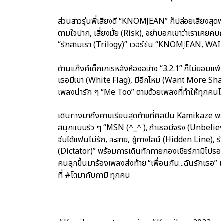
ส่วนสาวรุ่นพี่เสียงดี “KNOMJEAN” ก็ปล่อยเสียงสุดพลั
ตามใจปาก, เสี่ยงมั้ย (Risk), อย่าบอกเขาว่าเราเคยค
“รักสามเรา (Trilogy)” เวอร์ชัน “KNOMJEAN, WAI
ด้านแก๊งค์เด็กเกเรหลังห้องอย่าง “3.2.1” ก็ไม่ยอมแพ
เธอมีเขา (White Flag), มีอีกไหม (Want More S
เพลงน่ารัก ๆ “Me Too” ตามด้วยเพลงที่ทำให้ทุกคน
เดินทางมาถึงคาบเรียนสุดท้ายที่ศิลปิน Kamikaze พ
สนุกแบบรัว ๆ “MSN (^_^ ), ถ้าเธอมีจริง (Unbeliev
จีบได้แฟนไม่รัก, ละลาย, ชู้ทางไลน์ (Hidden Line), 
(Dictator)” พร้อมการเดินทักทายกองเชียร์กามิไปรอบ 
คนลุกขึ้นมาร้องเพลงส่งท้าย “เพื่อนกัน...ฉันรักเธอ” 
ที่ #โตมากับกามิ ทุกคน