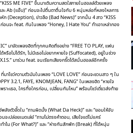
ง “KISS ME FIVE” ขึ้นมาเติมความสดใสภายในฮอลล์ด้วยเพลง
 Ab (แอ๊บ)” ก่อนจะไปตื่นตาตื่นใจกับ 6 หนุ่มหล่อที่หลงใหลการ
อกหัก (Deception), ข่าวลือ (Bad News)” จากนั้น 4 สาว “KISS
” ก่อนจะ feat. กันในเพลง “Honey, I Hate You” ทำเอาเหล่ากอง
OTIC” มาจัดเพลงฮิตที่ทุกคนคิดถึงอย่าง “FREE TO PLAY, แฟน
่ได้หรือไม่ได้รัก, ไม่มีเธอไม่อยากหายใจ (Suffocated), อยู่ในช่วง
X.I.S.” มาร่วม feat. จนเรียกเสียงกรี๊ดได้สนั่นฮอลล์อีกครั้ง
UR” ที่มาโชว์ความตัวมัมในเพลง “LOVE LOVE” ก่อนจะชวนสาว ๆ ใน
 POPPY 3.2.1, FAYE, KNOMJEAN, FANG” ในเพลงฮิต “หายใจ
เพราะเธอ, ใครทิ้งใครก่อน, เปลี่ยนกันไหม” พร้อมโชว์เดี่ยวส่งท้าย
ว์พลังตัวจี๊ดใน “ถามผิดมั้ง (What Da Heck)” และ “ยอมให้จับ
อนจะปล่อยเมดเล่ย์ “ถามไม่ตรงคำตอบ, เสียใจแต่ไม่แคร์
ไม (For What?)” และ “ห่างกันสักพัก (Break) ที่ได้หนุ่ม