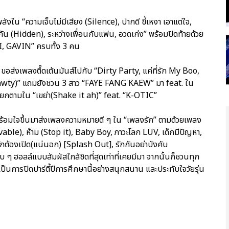
งใน “ความเจ็บไม่มีเสียง (Silence), ปากดี ขี้เหงา เอาแต่ใจ,
บกัน (Hidden), ระหว่างเพื่อนกับแฟน, อวดเก่ง” พร้อมปิดท้ายด้วย
I, GAVIN” ครบทั้ง 3 คน
้ ขอส่งเพลงตื๊ดเต้นมันส์ไปกับ “Dirty Party, แค่ที่รัก My Boo,
hawty)” แถมยังชวน 3 สาว “FAYE FANG KAEW” มา feat. ใน
โยกตามใน “เขย่า(Shake it ah)” feat. “K-OTIC”
ร้อมใจขึ้นมาส่งเพลงความหมายดี ๆ ใน “เพลงรัก” ตามด้วยเพลง
able), ห้าม (Stop it), Baby Boy, ภาวะโลก LUV, เด็กมีปัญหา,
รักต้องเปิด(แน่นอก) [Splash Out], รักกันอย่าบังคับ
ๆ ฮอลล์แบบสัมผัสใกล้ชิดที่สุดเท่าที่เคยมีมา จากนั้นก็ชวนทุก
เป็นการปิดปาร์ตี้ปีการศึกษานี้อย่างสนุกสนาน และประทับใจวัยรุ่น