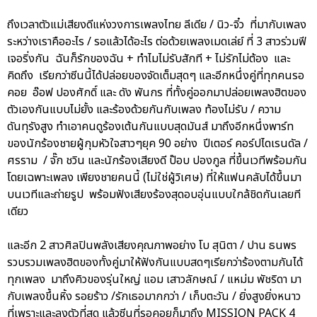
ถึงเวลาตัวแม่เสียงดีแห่งวงการเพลงไทย ลีเดีย / นิว-จิ๋ว ที่มากับเพลง
ระหว่างเราคืออะไร / รอแล้วได้อะไร ต่อด้วยเพลงเมดเล่ย์ ที่ 3 สาวร่วมฟี
เจอริ่งกัน ฉันก็รักของฉัน + ทำไมไม่รับสักที + ไม่รักไม่ต้อง และ
คิดถึง เรียกว่าซีนนี้ได้ปล่อยของจัดเต็มสุดๆ และอีกหนึ่งคู่ที่ทุกคนรอ
คอย อ๊อฟ ปองศักดิ์ และ ดัง พันกร ที่ทั้งคู่ออกมาปล่อยเพลงฮิตของ
ตัวเองกันแบบไม่ยั้ง และร้องด้วยกันกับเพลง ท้องไม่รับ / ความ
ดันทุรังสูง ทำเอาคนดูร้องเต้นกันแบบสุดมันส์ มาถึงอีกหนึ่งพาร์ท
ของนักร้องชายผู้กุมหัวใจสาวๆยุค 90 อย่าง ปีเตอร์ คอร์ปไดเรนดัล /
ศรราม / จั๊ก ชวิน และนักร้องเสียงดี ป๊อบ ปองกูล ที่ขึ้นเวทีพร้อมกัน
โดยเฉพาะเพลง เพียงชายคนนี้ (ไม่ใช่ผู้วิเศษ) ที่ให้แฟนคลับได้ขึ้นมา
บนเวทีและถ่ายรูป พร้อมฟังเสียงร้องสุดอบอุ่นแบบใกล้ชิดกันเลยที
เดียว
และอีก 2 สาวศิลปินพลังเสียงคุณภาพอย่าง โบ สุนิตา / ปาน ธนพร
รวบรวมเพลงฮิตของทั้งคู่มาให้ฟังกันแบบสดๆเรียกว่าร้องตามกันได้
ทุกเพลง มาถึงคิวของรุ่นใหญ่ แอม เสาวลักษณ์ / แหม่ม พัชริดา มา
กับเพลงขึ้นหิ้ง รอยร้าว /รักเธอมากกว่า / เก็บตะวัน / ยิ่งสูงยิ่งหนาว
ที่เพราะและลงตัวที่สุด แล้วซีนที่รอคอยก็มาถึง MISSION PACK 4