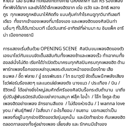
หายใจ เสือ ธนพล ที่เคยสังกัดทั้งค่าย GRAMMY และ RS ร้องเพลง
ที่หาฟังได้ยาก และยังได้รำลึกเพลงฮิตจาก เต๋อ เรวัต และ อิทธิ พลาง
กูร ทุกเพลงถูกหยิบมาให้คิดถึง แบบคุ้มค่ากำไรคนดูทุกวินาทีเลยที
เดียว ทั้งจากเจ้าของเพลงที่มาร้องเอง และเพลงฮิตของศิลปินท่า
นอื่นๆ ที่ไม่ได้มาร่วมเวที เมื่อวันเสาร์-อาทิตย์ที่ผ่านมา ณ อิมแพ็ค อารี
น่า เมืองทองธานี
การแสดงเริ่มต้นด้วย OPENING SCENE ศิลปินขนเพลงฮิตของตัว
เองมาโชว์กันแบบจัดเต็มสลับกันทั้งเพลงช้าและเพลงเร็ว ทำเอาคนทั้ง
ฮอลล์นั่งไม่ติด เรียกได้ว่าเปิดตัวมาครบทุกศิลปินครบทุกเพลงฮิต ด้าน
พาร์ทเพลงร็อกของเหล่าขุนพลระดับแถวหน้าของเมืองไทย เสือ
ธนพล / อี๊ด ฟลาย / อู๋ ธรรพ์ณธร / ไท ธนาวุฒิ จัดเต็มผนึกพลังเสียง
โชว์ฟอร์มร้องสดๆ และเมดเล่ย์เพลงดัง นางแมว / ประเทือง / บิน /
ชีวิตหนี้ ได้อย่างยิ่งใหญ่สมศักดิ์ศรีของศิลปินร็อกระดับตำนาน มาถึง
คู่ปรับสู่พันธมิตรจับมือเขย่าความสนุก ฟลุ๊ค ไอน้ำ / โจ๊ก โซคูล ด้วย
เพลงฮิตอย่างเพลง จักรยานสีแดง / ไม่ต้องห่วงฉัน / I wanna love
you / พันธุ์ทิพย์ / ใจสั่งมา / อะไรก็ยอม / ซมซาน บอกเลยว่าเป็น
เพลงที่อยู่ในทุกช่วงชีวิตของวัยรุ่นยุคนั้น และปิดท้ายช่วง กับเพลงฮิต
ตลอดกาลของทั้งคู่อย่างเพลง เลี้ยงส่ง และ รักคนมีเจ้าของ