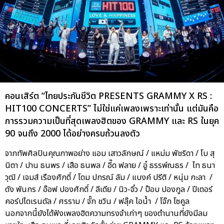
คอนเสิร์ต “ไทยประกันชีวิต PRESENTS GRAMMY X RS :
HIT100 CONCERTS” ไม่ใช่แค่เพลงเพราะเท่านั้น แต่มันคือ
การรวมความเป็นที่สุดเพลงฮิตของ GRAMMY และ RS ในยุค
90 จนถึง 2000 ได้อย่างครบถ้วนลงตัว
จากทัพศิลปินคุณภาพอย่าง แอม เสาวลักษณ์ / แหม่ม พัชริดา / โบ สุ
นิตา / ปาน ธนพร / เสือ ธนพล / อี๊ด ฟลาย / อู๋ ธรรพ์ณธร / ไท ธนา
วุฒิ / เจมส์ เรืองศักดิ์ / โดม ปกรณ์ ลัม / แบงค์ ปรีติ / หนุ่ม กะลา /
ดัง พันกร / อ๊อฟ ปองศักดิ์ / ลีเดีย / นิว-จิ๋ว / ป๊อบ ปองกูล / ปีเตอร์
คอร์ปไดเรนดัล / ศรราม / จั๊ก ชวิน / ฟลุ๊ค ไอน้ำ / โจ๊ก โซคูล
นอกจากนี้ยังได้ฟังเพลงฮิตความทรงจำเก่าๆ ของตำนานที่ยังมีลม