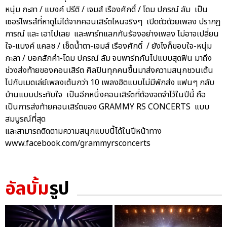
หนุ่ม กะลา / แบงค์ ปรีติ / เจมส์ เรืองศักดิ์ / โดม ปกรณ์ ลัม เป็น
เซอร์ไพรส์ที่หาดูไม่ได้จากคอนเสิร์ตไหนจริงๆ เปิดตัวด้วยเพลง ปรากฎ
การณ์ และ เอาไปเลย และพาร์ทแลกกันร้องอย่างเพลง ไม่อาจเปลี่ยน
ใจ-แบงค์ แคลช / เช็ดน้ำตา-เจมส์ เรืองศักดิ์ / ยังไงก็ขอบใจ-หนุ่ม
กะลา / บอกสักคำ-โดม ปกรณ์ ลัม จบพาร์ทกันไปแบบสุดฟิน มาถึง
ช่วงส่งท้ายของคอนเสิร์ต ศิลปินทุกคนขึ้นมาส่งความสนุกชวนเต้น
ไปกับเมดเล่ย์เพลงเต้นกว่า 10 เพลงฮิตแบบไม่มีพักส่ง แฟนๆ กลับ
บ้านแบบประทับใจ เป็นอีกหนึ่งคอนเสิร์ตที่ต้องจดจำไว้ในปีนี้ ถือ
เป็นการส่งท้ายคอนเสิร์ตของ GRAMMY RS CONCERTS แบบ
สมบูรณ์ที่สุด
และสามารถติดตามความสนุกแบบนี้ได้ในปีหน้าทาง
www.facebook.com/grammyrsconcerts
อัลบั้ม
รูป