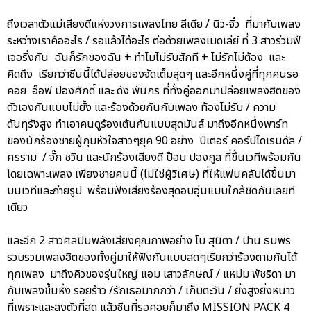
ถึงเวลาตัวแม่เสียงดีแห่งวงการเพลงไทย ลีเดีย / นิว-จิ๋ว ที่มากับเพลง
ระหว่างเราคืออะไร / รอแล้วได้อะไร ต่อด้วยเพลงเมดเล่ย์ ที่ 3 สาวร่วมฟี
เจอริ่งกัน ฉันก็รักของฉัน + ทำไมไม่รับสักที + ไม่รักไม่ต้อง และ
คิดถึง เรียกว่าซีนนี้ได้ปล่อยของจัดเต็มสุดๆ และอีกหนึ่งคู่ที่ทุกคนรอ
คอย อ๊อฟ ปองศักดิ์ และ ดัง พันกร ที่ทั้งคู่ออกมาปล่อยเพลงฮิตของ
ตัวเองกันแบบไม่ยั้ง และร้องด้วยกันกับเพลง ท้องไม่รับ / ความ
ดันทุรังสูง ทำเอาคนดูร้องเต้นกันแบบสุดมันส์ มาถึงอีกหนึ่งพาร์ท
ของนักร้องชายผู้กุมหัวใจสาวๆยุค 90 อย่าง ปีเตอร์ คอร์ปไดเรนดัล /
ศรราม / จั๊ก ชวิน และนักร้องเสียงดี ป๊อบ ปองกูล ที่ขึ้นเวทีพร้อมกัน
โดยเฉพาะเพลง เพียงชายคนนี้ (ไม่ใช่ผู้วิเศษ) ที่ให้แฟนคลับได้ขึ้นมา
บนเวทีและถ่ายรูป พร้อมฟังเสียงร้องสุดอบอุ่นแบบใกล้ชิดกันเลยที
เดียว
และอีก 2 สาวศิลปินพลังเสียงคุณภาพอย่าง โบ สุนิตา / ปาน ธนพร
รวบรวมเพลงฮิตของทั้งคู่มาให้ฟังกันแบบสดๆเรียกว่าร้องตามกันได้
ทุกเพลง มาถึงคิวของรุ่นใหญ่ แอม เสาวลักษณ์ / แหม่ม พัชริดา มา
กับเพลงขึ้นหิ้ง รอยร้าว /รักเธอมากกว่า / เก็บตะวัน / ยิ่งสูงยิ่งหนาว
ที่เพราะและลงตัวที่สุด แล้วซีนที่รอคอยก็มาถึง MISSION PACK 4