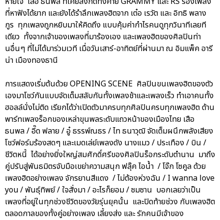
หายใจ เสือ ธนพล ที่เคยสังกัดทั้งค่าย GRAMMY และ RS ร้องเพลง
ที่หาฟังได้ยาก และยังได้รำลึกเพลงฮิตจาก เต๋อ เรวัต และ อิทธิ พลาง
กูร ทุกเพลงถูกหยิบมาให้คิดถึง แบบคุ้มค่ากำไรคนดูทุกวินาทีเลยที
เดียว ทั้งจากเจ้าของเพลงที่มาร้องเอง และเพลงฮิตของศิลปินท่า
นอื่นๆ ที่ไม่ได้มาร่วมเวที เมื่อวันเสาร์-อาทิตย์ที่ผ่านมา ณ อิมแพ็ค อารี
น่า เมืองทองธานี
การแสดงเริ่มต้นด้วย OPENING SCENE ศิลปินขนเพลงฮิตของตัว
เองมาโชว์กันแบบจัดเต็มสลับกันทั้งเพลงช้าและเพลงเร็ว ทำเอาคนทั้ง
ฮอลล์นั่งไม่ติด เรียกได้ว่าเปิดตัวมาครบทุกศิลปินครบทุกเพลงฮิต ด้าน
พาร์ทเพลงร็อกของเหล่าขุนพลระดับแถวหน้าของเมืองไทย เสือ
ธนพล / อี๊ด ฟลาย / อู๋ ธรรพ์ณธร / ไท ธนาวุฒิ จัดเต็มผนึกพลังเสียง
โชว์ฟอร์มร้องสดๆ และเมดเล่ย์เพลงดัง นางแมว / ประเทือง / บิน /
ชีวิตหนี้ ได้อย่างยิ่งใหญ่สมศักดิ์ศรีของศิลปินร็อกระดับตำนาน มาถึง
คู่ปรับสู่พันธมิตรจับมือเขย่าความสนุก ฟลุ๊ค ไอน้ำ / โจ๊ก โซคูล ด้วย
เพลงฮิตอย่างเพลง จักรยานสีแดง / ไม่ต้องห่วงฉัน / I wanna love
you / พันธุ์ทิพย์ / ใจสั่งมา / อะไรก็ยอม / ซมซาน บอกเลยว่าเป็น
เพลงที่อยู่ในทุกช่วงชีวิตของวัยรุ่นยุคนั้น และปิดท้ายช่วง กับเพลงฮิต
ตลอดกาลของทั้งคู่อย่างเพลง เลี้ยงส่ง และ รักคนมีเจ้าของ