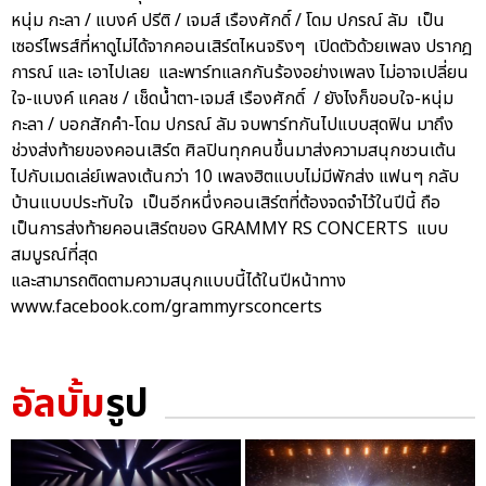
หนุ่ม กะลา / แบงค์ ปรีติ / เจมส์ เรืองศักดิ์ / โดม ปกรณ์ ลัม เป็น
เซอร์ไพรส์ที่หาดูไม่ได้จากคอนเสิร์ตไหนจริงๆ เปิดตัวด้วยเพลง ปรากฎ
การณ์ และ เอาไปเลย และพาร์ทแลกกันร้องอย่างเพลง ไม่อาจเปลี่ยน
ใจ-แบงค์ แคลช / เช็ดน้ำตา-เจมส์ เรืองศักดิ์ / ยังไงก็ขอบใจ-หนุ่ม
กะลา / บอกสักคำ-โดม ปกรณ์ ลัม จบพาร์ทกันไปแบบสุดฟิน มาถึง
ช่วงส่งท้ายของคอนเสิร์ต ศิลปินทุกคนขึ้นมาส่งความสนุกชวนเต้น
ไปกับเมดเล่ย์เพลงเต้นกว่า 10 เพลงฮิตแบบไม่มีพักส่ง แฟนๆ กลับ
บ้านแบบประทับใจ เป็นอีกหนึ่งคอนเสิร์ตที่ต้องจดจำไว้ในปีนี้ ถือ
เป็นการส่งท้ายคอนเสิร์ตของ GRAMMY RS CONCERTS แบบ
สมบูรณ์ที่สุด
และสามารถติดตามความสนุกแบบนี้ได้ในปีหน้าทาง
www.facebook.com/grammyrsconcerts
อัลบั้ม
รูป