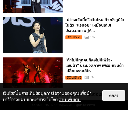
ไม่ว่าจะวันนี้หรือวันไหน ก็จะยังภูมิใจ
ในตัว "แจบอม" เหมือนเดิม!
ประมวลภาพ JA...
EXCLUSIVE
: 28
"ถ้าไม่มีทุกคนก็คงไม่มีเพิร์ธ-
แซนต้า" ประมวลภาพ เพิร์ธ-แซนต้า
เปลี่ยนฮอลล์ให...
EXCLUSIVE
: 34
เว็บไซต์นี้มีการเก็บข้อมูลการใช้งานของคุณเพื่อนำ
เกี่ยวกับเรา
ติดต่อลงโฆษณา
ติดต่อเรา
ตกลง
มาใช้วางแผนและบริหารเว็บไซต์
อ่านเพิ่มเติม
ประมวลภาพงาน “มีสติแล้วลูกพีช
PEACH AND ME PREMIERE
© 2026
THAITICKETMAJOR
All Rights Reserved.
NIGHT” ปอนด์-ภูวินทร์ คลั่งรัก
หวา...
EXCLUSIVE
: 16