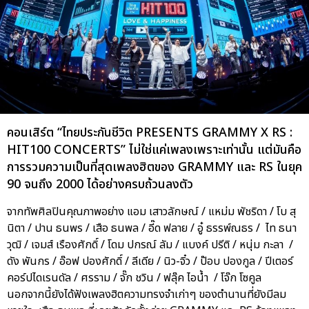
คอนเสิร์ต “ไทยประกันชีวิต PRESENTS GRAMMY X RS :
HIT100 CONCERTS” ไม่ใช่แค่เพลงเพราะเท่านั้น แต่มันคือ
การรวมความเป็นที่สุดเพลงฮิตของ GRAMMY และ RS ในยุค
90 จนถึง 2000 ได้อย่างครบถ้วนลงตัว
จากทัพศิลปินคุณภาพอย่าง แอม เสาวลักษณ์ / แหม่ม พัชริดา / โบ สุ
นิตา / ปาน ธนพร / เสือ ธนพล / อี๊ด ฟลาย / อู๋ ธรรพ์ณธร / ไท ธนา
วุฒิ / เจมส์ เรืองศักดิ์ / โดม ปกรณ์ ลัม / แบงค์ ปรีติ / หนุ่ม กะลา /
ดัง พันกร / อ๊อฟ ปองศักดิ์ / ลีเดีย / นิว-จิ๋ว / ป๊อบ ปองกูล / ปีเตอร์
คอร์ปไดเรนดัล / ศรราม / จั๊ก ชวิน / ฟลุ๊ค ไอน้ำ / โจ๊ก โซคูล
นอกจากนี้ยังได้ฟังเพลงฮิตความทรงจำเก่าๆ ของตำนานที่ยังมีลม