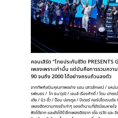
คอนเสิร์ต “ไทยประกันชีวิต PRESENTS
เพลงเพราะเท่านั้น แต่มันคือการรวมคว
90 จนถึง 2000 ได้อย่างครบถ้วนลงตัว
จากทัพศิลปินคุณภาพอย่าง แอม เสาวลักษณ์ / แหม่ม พัช
รพ์ณธร / ไท ธนาวุฒิ / เจมส์ เรืองศักดิ์ / โดม ปกรณ์ ล
เดีย / นิว-จิ๋ว / ป๊อบ ปองกูล / ปีเตอร์ คอร์ปไดเรนดัล 
เพลงฮิตความทรงจำเก่าๆ ของตำนานที่ยังมีลมหายใจ 
ฟังได้ยาก และยังได้รำลึกเพลงฮิตจาก เต๋อ เรวัต และ 