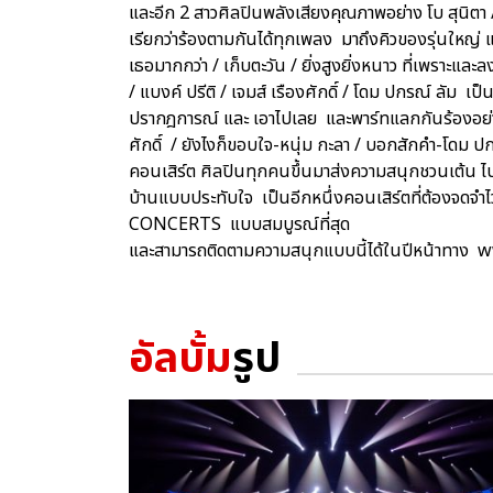
และอีก 2 สาวศิลปินพลังเสียงคุณภาพอย่าง โบ สุนิต
เรียกว่าร้องตามกันได้ทุกเพลง มาถึงคิวของรุ่นใหญ่ แ
เธอมากกว่า / เก็บตะวัน / ยิ่งสูงยิ่งหนาว ที่เพราะแ
/ แบงค์ ปรีติ / เจมส์ เรืองศักดิ์ / โดม ปกรณ์ ลัม เป
ปรากฎการณ์ และ เอาไปเลย และพาร์ทแลกกันร้องอย่าง
ศักดิ์ / ยังไงก็ขอบใจ-หนุ่ม กะลา / บอกสักคำ-โดม 
คอนเสิร์ต ศิลปินทุกคนขึ้นมาส่งความสนุกชวนเต้น ไ
บ้านแบบประทับใจ เป็นอีกหนึ่งคอนเสิร์ตที่ต้องจดจำ
CONCERTS แบบสมบูรณ์ที่สุด
และสามารถติดตามความสนุกแบบนี้ได้ในปีหน้าท
อัลบั้ม
รูป