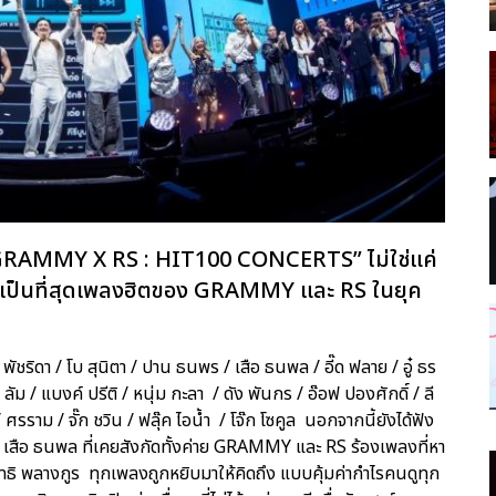
 GRAMMY X RS : HIT100 CONCERTS” ไม่ใช่แค่
ามเป็นที่สุดเพลงฮิตของ GRAMMY และ RS ในยุค
ริดา / โบ สุนิตา / ปาน ธนพร / เสือ ธนพล / อี๊ด ฟลาย / อู๋ ธร
ัม / แบงค์ ปรีติ / หนุ่ม กะลา / ดัง พันกร / อ๊อฟ ปองศักดิ์ / ลี
/ ศรราม / จั๊ก ชวิน / ฟลุ๊ค ไอน้ำ / โจ๊ก โซคูล นอกจากนี้ยังได้ฟัง
เสือ ธนพล ที่เคยสังกัดทั้งค่าย GRAMMY และ RS ร้องเพลงที่หา
อิทธิ พลางกูร ทุกเพลงถูกหยิบมาให้คิดถึง แบบคุ้มค่ากำไรคนดูทุก