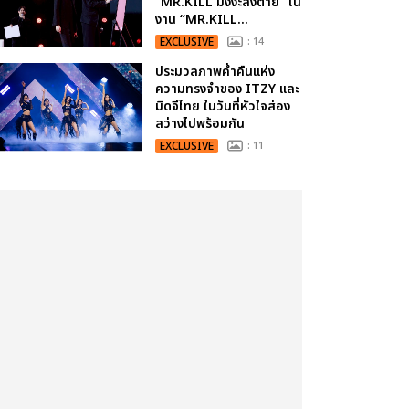
“MR.KILL มังงะสั่งตาย” ใน
งาน “MR.KILL...
EXCLUSIVE
: 14
ประมวลภาพค่ำคืนแห่ง
ความทรงจำของ ITZY และ
มิดจีไทย ในวันที่หัวใจส่อง
สว่างไปพร้อมกัน
EXCLUSIVE
: 11