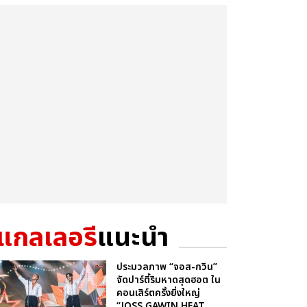
แกลเลอรี
แนะนำ
ประมวลภาพ “จอส-กวิน”
จัดปาร์ตี้ริมหาดสุดฮอต ใน
คอนเสิร์ตครั้งยิ่งใหญ่
“JOSS GAWIN HEAT ...