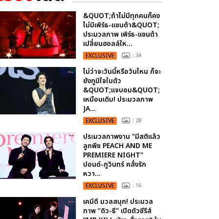
&QUOT;ถ้าไม่มีทุกคนก็คง
ไม่มีเพิร์ธ-แซนต้า&QUOT;
ประมวลภาพ เพิร์ธ-แซนต้า
เปลี่ยนฮอลล์ให...
EXCLUSIVE
: 34
ไม่ว่าจะวันนี้หรือวันไหน ก็จะ
ยังภูมิใจในตัว
&QUOT;แจบอม&QUOT;
เหมือนเดิม! ประมวลภาพ
JA...
EXCLUSIVE
: 28
ประมวลภาพงาน “มีสติแล้ว
ลูกพีช PEACH AND ME
PREMIERE NIGHT”
ปอนด์-ภูวินทร์ คลั่งรัก
หวา...
EXCLUSIVE
: 16
เคมีดี มวลสนุก! ประมวล
ภาพ “ดิว-ธี” เปิดตัวซีรีส์