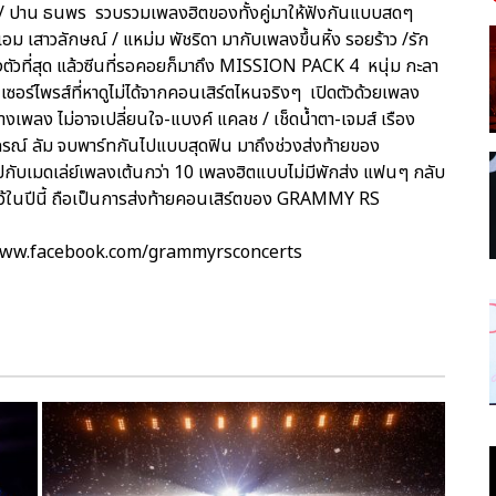
า / ปาน ธนพร รวบรวมเพลงฮิตของทั้งคู่มาให้ฟังกันแบบสดๆ
อม เสาวลักษณ์ / แหม่ม พัชริดา มากับเพลงขึ้นหิ้ง รอยร้าว /รัก
ละลงตัวที่สุด แล้วซีนที่รอคอยก็มาถึง MISSION PACK 4 หนุ่ม กะลา
็นเซอร์ไพรส์ที่หาดูไม่ได้จากคอนเสิร์ตไหนจริงๆ เปิดตัวด้วยเพลง
เพลง ไม่อาจเปลี่ยนใจ-แบงค์ แคลช / เช็ดน้ำตา-เจมส์ เรือง
ปกรณ์ ลัม จบพาร์ทกันไปแบบสุดฟิน มาถึงช่วงส่งท้ายของ
ปกับเมดเล่ย์เพลงเต้นกว่า 10 เพลงฮิตแบบไม่มีพักส่ง แฟนๆ กลับ
ไว้ในปีนี้ ถือเป็นการส่งท้ายคอนเสิร์ตของ GRAMMY RS
าง www.facebook.com/grammyrsconcerts