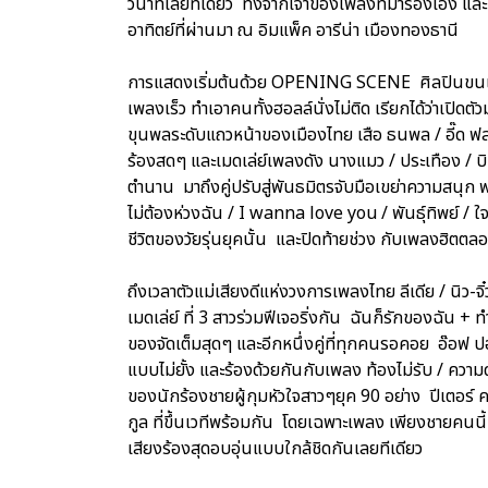
วินาทีเลยทีเดียว ทั้งจากเจ้าของเพลงที่มาร้องเอง และเพ
อาทิตย์ที่ผ่านมา ณ อิมแพ็ค อารีน่า เมืองทองธานี
การแสดงเริ่มต้นด้วย OPENING SCENE ศิลปินขนเพล
เพลงเร็ว ทำเอาคนทั้งฮอลล์นั่งไม่ติด เรียกได้ว่าเป
ขุนพลระดับแถวหน้าของเมืองไทย เสือ ธนพล / อี๊ด ฟลา
ร้องสดๆ และเมดเล่ย์เพลงดัง นางแมว / ประเทือง / บิน 
ตำนาน มาถึงคู่ปรับสู่พันธมิตรจับมือเขย่าความสนุก ฟ
ไม่ต้องห่วงฉัน / I wanna love you / พันธุ์ทิพย์ / ใ
ชีวิตของวัยรุ่นยุคนั้น และปิดท้ายช่วง กับเพลงฮิตตล
ถึงเวลาตัวแม่เสียงดีแห่งวงการเพลงไทย ลีเดีย / นิว-จิ
เมดเล่ย์ ที่ 3 สาวร่วมฟีเจอริ่งกัน ฉันก็รักของฉัน + ทำ
ของจัดเต็มสุดๆ และอีกหนึ่งคู่ที่ทุกคนรอคอย อ๊อฟ ปอ
แบบไม่ยั้ง และร้องด้วยกันกับเพลง ท้องไม่รับ / ความ
ของนักร้องชายผู้กุมหัวใจสาวๆยุค 90 อย่าง ปีเตอร์ ค
กูล ที่ขึ้นเวทีพร้อมกัน โดยเฉพาะเพลง เพียงชายคนนี้ (
เสียงร้องสุดอบอุ่นแบบใกล้ชิดกันเลยทีเดียว