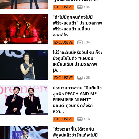
EXCLUSIVE
: 34
"ถ้าไม่มีทุกคนก็คงไม่มี
เพิร์ธ-แซนต้า" ประมวลภาพ
เพิร์ธ-แซนต้า เปลี่ยน
ฮอลล์ให...
EXCLUSIVE
: 34
ไม่ว่าจะวันนี้หรือวันไหน ก็จะ
ยังภูมิใจในตัว "แจบอม"
เหมือนเดิม! ประมวลภาพ
JA...
EXCLUSIVE
: 28
ประมวลภาพงาน “มีสติแล้ว
ลูกพีช PEACH AND ME
PREMIERE NIGHT”
ปอนด์-ภูวินทร์ คลั่งรัก
หวา...
EXCLUSIVE
: 16
“ช่วงเวลาที่ไม่ได้เจอกัน
พิสูจน์แล้วว่ารักแท้จะไม่มี