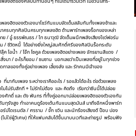
ลงฮิตของศิลปินท่านอื่นๆ ที่ไม่ได้มาร่วมเวที เมื่อวันเสาร์-
งฮิตของตัวเองมาโชว์กันแบบจัดเต็มสลับกันทั้งเพลงช้าและ
ิดตัวมาครบทุกศิลปินครบทุกเพลงฮิต ด้านพาร์ทเพลงร็อกของเหล่า
ย / อู๋ ธรรพ์ณธร / ไท ธนาวุฒิ จัดเต็มผนึกพลังเสียงโชว์ฟอร์ม
/ ชีวิตหนี้ ได้อย่างยิ่งใหญ่สมศักดิ์ศรีของศิลปินร็อกระดับ
ลุ๊ค ไอน้ำ / โจ๊ก โซคูล ด้วยเพลงฮิตอย่างเพลง จักรยานสีแดง /
จสั่งมา / อะไรก็ยอม / ซมซาน บอกเลยว่าเป็นเพลงที่อยู่ในทุกช่วง
อดกาลของทั้งคู่อย่างเพลง เลี้ยงส่ง และ รักคนมีเจ้าของ
๋ว ที่มากับเพลง ระหว่างเราคืออะไร / รอแล้วได้อะไร ต่อด้วยเพลง
ไมไม่รับสักที + ไม่รักไม่ต้อง และ คิดถึง เรียกว่าซีนนี้ได้ปล่อย
งศักดิ์ และ ดัง พันกร ที่ทั้งคู่ออกมาปล่อยเพลงฮิตของตัวเองกัน
ดันทุรังสูง ทำเอาคนดูร้องเต้นกันแบบสุดมันส์ มาถึงอีกหนึ่งพาร์ท
อร์ปไดเรนดัล / ศรราม / จั๊ก ชวิน และนักร้องเสียงดี ป๊อบ ปอง
ไม่ใช่ผู้วิเศษ) ที่ให้แฟนคลับได้ขึ้นมาบนเวทีและถ่ายรูป พร้อมฟัง