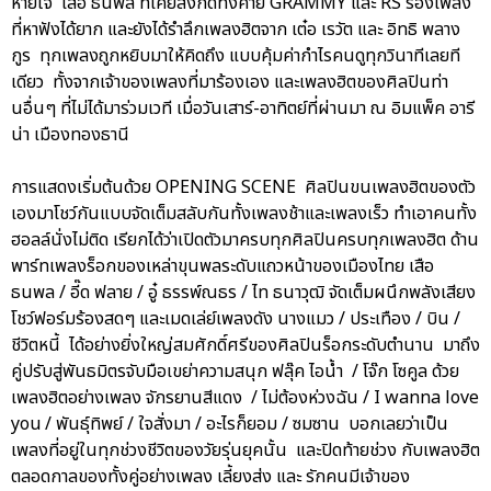
หายใจ เสือ ธนพล ที่เคยสังกัดทั้งค่าย GRAMMY และ RS ร้องเพลง
ที่หาฟังได้ยาก และยังได้รำลึกเพลงฮิตจาก เต๋อ เรวัต และ อิทธิ พลาง
กูร ทุกเพลงถูกหยิบมาให้คิดถึง แบบคุ้มค่ากำไรคนดูทุกวินาทีเลยที
เดียว ทั้งจากเจ้าของเพลงที่มาร้องเอง และเพลงฮิตของศิลปินท่า
นอื่นๆ ที่ไม่ได้มาร่วมเวที เมื่อวันเสาร์-อาทิตย์ที่ผ่านมา ณ อิมแพ็ค อารี
น่า เมืองทองธานี
การแสดงเริ่มต้นด้วย OPENING SCENE ศิลปินขนเพลงฮิตของตัว
เองมาโชว์กันแบบจัดเต็มสลับกันทั้งเพลงช้าและเพลงเร็ว ทำเอาคนทั้ง
ฮอลล์นั่งไม่ติด เรียกได้ว่าเปิดตัวมาครบทุกศิลปินครบทุกเพลงฮิต ด้าน
พาร์ทเพลงร็อกของเหล่าขุนพลระดับแถวหน้าของเมืองไทย เสือ
ธนพล / อี๊ด ฟลาย / อู๋ ธรรพ์ณธร / ไท ธนาวุฒิ จัดเต็มผนึกพลังเสียง
โชว์ฟอร์มร้องสดๆ และเมดเล่ย์เพลงดัง นางแมว / ประเทือง / บิน /
ชีวิตหนี้ ได้อย่างยิ่งใหญ่สมศักดิ์ศรีของศิลปินร็อกระดับตำนาน มาถึง
คู่ปรับสู่พันธมิตรจับมือเขย่าความสนุก ฟลุ๊ค ไอน้ำ / โจ๊ก โซคูล ด้วย
เพลงฮิตอย่างเพลง จักรยานสีแดง / ไม่ต้องห่วงฉัน / I wanna love
you / พันธุ์ทิพย์ / ใจสั่งมา / อะไรก็ยอม / ซมซาน บอกเลยว่าเป็น
เพลงที่อยู่ในทุกช่วงชีวิตของวัยรุ่นยุคนั้น และปิดท้ายช่วง กับเพลงฮิต
ตลอดกาลของทั้งคู่อย่างเพลง เลี้ยงส่ง และ รักคนมีเจ้าของ