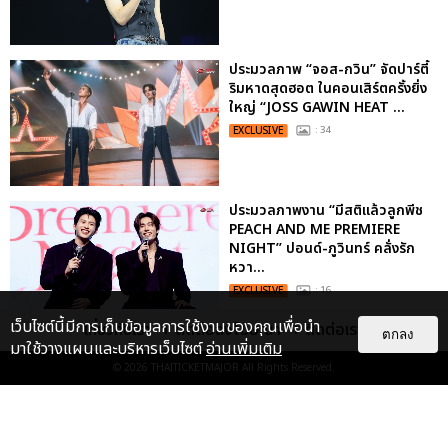
ประมวลภาพ “จอส-กวิน” จัดปาร์ตี้
ริมหาดสุดฮอต ในคอนเสิร์ตครั้งยิ่ง
ใหญ่ “JOSS GAWIN HEAT ...
EXCLUSIVE
: 34
ประมวลภาพงาน “มีสติแล้วลูกพีช
PEACH AND ME PREMIERE
NIGHT” ปอนด์-ภูวินทร์ คลั่งรัก
หวา...
EXCLUSIVE
: 16
เว็บไซต์นี้มีการเก็บข้อมูลการใช้งานของคุณเพื่อนำ
เกี่ยวกับเรา
ติดต่อลงโฆษณา
ติดต่อเรา
ตกลง
มาใช้วางแผนและบริหารเว็บไซต์
อ่านเพิ่มเติม
"ถ้าไม่มีทุกคนก็คงไม่มีเพิร์ธ-
แซนต้า" ประมวลภาพ เพิร์ธ-แซนต้า
© 2026
THAITICKETMAJOR
All Rights Reserved.
เปลี่ยนฮอลล์ให...
EXCLUSIVE
: 34