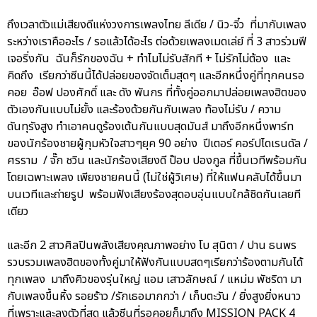
ถึงเวลาตัวแม่เสียงดีแห่งวงการเพลงไทย ลีเดีย / นิว-จิ๋ว ที่มากับเพลง
ระหว่างเราคืออะไร / รอแล้วได้อะไร ต่อด้วยเพลงเมดเล่ย์ ที่ 3 สาวร่วมฟี
เจอริ่งกัน ฉันก็รักของฉัน + ทำไมไม่รับสักที + ไม่รักไม่ต้อง และ
คิดถึง เรียกว่าซีนนี้ได้ปล่อยของจัดเต็มสุดๆ และอีกหนึ่งคู่ที่ทุกคนรอ
คอย อ๊อฟ ปองศักดิ์ และ ดัง พันกร ที่ทั้งคู่ออกมาปล่อยเพลงฮิตของ
ตัวเองกันแบบไม่ยั้ง และร้องด้วยกันกับเพลง ท้องไม่รับ / ความ
ดันทุรังสูง ทำเอาคนดูร้องเต้นกันแบบสุดมันส์ มาถึงอีกหนึ่งพาร์ท
ของนักร้องชายผู้กุมหัวใจสาวๆยุค 90 อย่าง ปีเตอร์ คอร์ปไดเรนดัล /
ศรราม / จั๊ก ชวิน และนักร้องเสียงดี ป๊อบ ปองกูล ที่ขึ้นเวทีพร้อมกัน
โดยเฉพาะเพลง เพียงชายคนนี้ (ไม่ใช่ผู้วิเศษ) ที่ให้แฟนคลับได้ขึ้นมา
บนเวทีและถ่ายรูป พร้อมฟังเสียงร้องสุดอบอุ่นแบบใกล้ชิดกันเลยที
เดียว
และอีก 2 สาวศิลปินพลังเสียงคุณภาพอย่าง โบ สุนิตา / ปาน ธนพร
รวบรวมเพลงฮิตของทั้งคู่มาให้ฟังกันแบบสดๆเรียกว่าร้องตามกันได้
ทุกเพลง มาถึงคิวของรุ่นใหญ่ แอม เสาวลักษณ์ / แหม่ม พัชริดา มา
กับเพลงขึ้นหิ้ง รอยร้าว /รักเธอมากกว่า / เก็บตะวัน / ยิ่งสูงยิ่งหนาว
ที่เพราะและลงตัวที่สุด แล้วซีนที่รอคอยก็มาถึง MISSION PACK 4