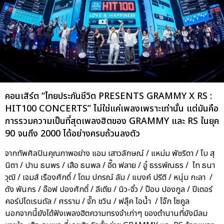
คอนเสิร์ต “ไทยประกันชีวิต PRESENTS GRAMMY X RS :
HIT100 CONCERTS” ไม่ใช่แค่เพลงเพราะเท่านั้น แต่มันคือ
การรวมความเป็นที่สุดเพลงฮิตของ GRAMMY และ RS ในยุค
90 จนถึง 2000 ได้อย่างครบถ้วนลงตัว
จากทัพศิลปินคุณภาพอย่าง แอม เสาวลักษณ์ / แหม่ม พัชริดา / โบ สุ
นิตา / ปาน ธนพร / เสือ ธนพล / อี๊ด ฟลาย / อู๋ ธรรพ์ณธร / ไท ธนา
วุฒิ / เจมส์ เรืองศักดิ์ / โดม ปกรณ์ ลัม / แบงค์ ปรีติ / หนุ่ม กะลา /
ดัง พันกร / อ๊อฟ ปองศักดิ์ / ลีเดีย / นิว-จิ๋ว / ป๊อบ ปองกูล / ปีเตอร์
คอร์ปไดเรนดัล / ศรราม / จั๊ก ชวิน / ฟลุ๊ค ไอน้ำ / โจ๊ก โซคูล
นอกจากนี้ยังได้ฟังเพลงฮิตความทรงจำเก่าๆ ของตำนานที่ยังมีลม