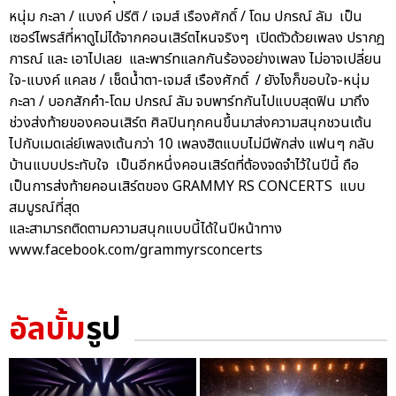
หนุ่ม กะลา / แบงค์ ปรีติ / เจมส์ เรืองศักดิ์ / โดม ปกรณ์ ลัม เป็น
เซอร์ไพรส์ที่หาดูไม่ได้จากคอนเสิร์ตไหนจริงๆ เปิดตัวด้วยเพลง ปรากฎ
การณ์ และ เอาไปเลย และพาร์ทแลกกันร้องอย่างเพลง ไม่อาจเปลี่ยน
ใจ-แบงค์ แคลช / เช็ดน้ำตา-เจมส์ เรืองศักดิ์ / ยังไงก็ขอบใจ-หนุ่ม
กะลา / บอกสักคำ-โดม ปกรณ์ ลัม จบพาร์ทกันไปแบบสุดฟิน มาถึง
ช่วงส่งท้ายของคอนเสิร์ต ศิลปินทุกคนขึ้นมาส่งความสนุกชวนเต้น
ไปกับเมดเล่ย์เพลงเต้นกว่า 10 เพลงฮิตแบบไม่มีพักส่ง แฟนๆ กลับ
บ้านแบบประทับใจ เป็นอีกหนึ่งคอนเสิร์ตที่ต้องจดจำไว้ในปีนี้ ถือ
เป็นการส่งท้ายคอนเสิร์ตของ GRAMMY RS CONCERTS แบบ
สมบูรณ์ที่สุด
และสามารถติดตามความสนุกแบบนี้ได้ในปีหน้าทาง
www.facebook.com/grammyrsconcerts
อัลบั้ม
รูป