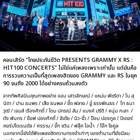
คอนเสิร์ต “ไทยประกันชีวิต PRESENTS GRAMMY X RS :
HIT100 CONCERTS” ไม่ใช่แค่เพลงเพราะเท่านั้น แต่มันคือ
การรวมความเป็นที่สุดเพลงฮิตของ GRAMMY และ RS ในยุค
90 จนถึง 2000 ได้อย่างครบถ้วนลงตัว
จากทัพศิลปินคุณภาพอย่าง แอม เสาวลักษณ์ / แหม่ม พัชริดา / โบ สุ
นิตา / ปาน ธนพร / เสือ ธนพล / อี๊ด ฟลาย / อู๋ ธรรพ์ณธร / ไท ธนา
วุฒิ / เจมส์ เรืองศักดิ์ / โดม ปกรณ์ ลัม / แบงค์ ปรีติ / หนุ่ม กะลา /
ดัง พันกร / อ๊อฟ ปองศักดิ์ / ลีเดีย / นิว-จิ๋ว / ป๊อบ ปองกูล / ปีเตอร์
คอร์ปไดเรนดัล / ศรราม / จั๊ก ชวิน / ฟลุ๊ค ไอน้ำ / โจ๊ก โซคูล
นอกจากนี้ยังได้ฟังเพลงฮิตความทรงจำเก่าๆ ของตำนานที่ยังมีลม