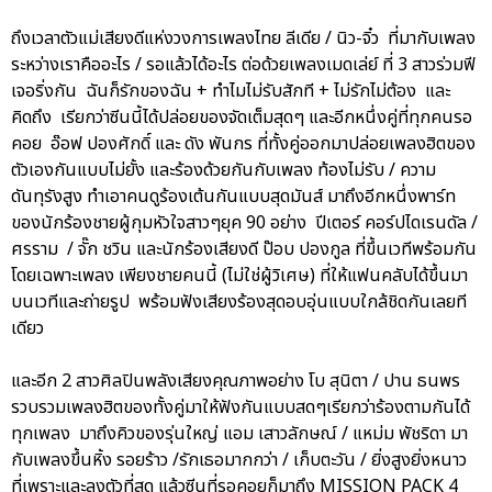
ถึงเวลาตัวแม่เสียงดีแห่งวงการเพลงไทย ลีเดีย / นิว-จิ๋ว ที่มากับเพลง
ระหว่างเราคืออะไร / รอแล้วได้อะไร ต่อด้วยเพลงเมดเล่ย์ ที่ 3 สาวร่วมฟี
เจอริ่งกัน ฉันก็รักของฉัน + ทำไมไม่รับสักที + ไม่รักไม่ต้อง และ
คิดถึง เรียกว่าซีนนี้ได้ปล่อยของจัดเต็มสุดๆ และอีกหนึ่งคู่ที่ทุกคนรอ
คอย อ๊อฟ ปองศักดิ์ และ ดัง พันกร ที่ทั้งคู่ออกมาปล่อยเพลงฮิตของ
ตัวเองกันแบบไม่ยั้ง และร้องด้วยกันกับเพลง ท้องไม่รับ / ความ
ดันทุรังสูง ทำเอาคนดูร้องเต้นกันแบบสุดมันส์ มาถึงอีกหนึ่งพาร์ท
ของนักร้องชายผู้กุมหัวใจสาวๆยุค 90 อย่าง ปีเตอร์ คอร์ปไดเรนดัล /
ศรราม / จั๊ก ชวิน และนักร้องเสียงดี ป๊อบ ปองกูล ที่ขึ้นเวทีพร้อมกัน
โดยเฉพาะเพลง เพียงชายคนนี้ (ไม่ใช่ผู้วิเศษ) ที่ให้แฟนคลับได้ขึ้นมา
บนเวทีและถ่ายรูป พร้อมฟังเสียงร้องสุดอบอุ่นแบบใกล้ชิดกันเลยที
เดียว
และอีก 2 สาวศิลปินพลังเสียงคุณภาพอย่าง โบ สุนิตา / ปาน ธนพร
รวบรวมเพลงฮิตของทั้งคู่มาให้ฟังกันแบบสดๆเรียกว่าร้องตามกันได้
ทุกเพลง มาถึงคิวของรุ่นใหญ่ แอม เสาวลักษณ์ / แหม่ม พัชริดา มา
กับเพลงขึ้นหิ้ง รอยร้าว /รักเธอมากกว่า / เก็บตะวัน / ยิ่งสูงยิ่งหนาว
ที่เพราะและลงตัวที่สุด แล้วซีนที่รอคอยก็มาถึง MISSION PACK 4