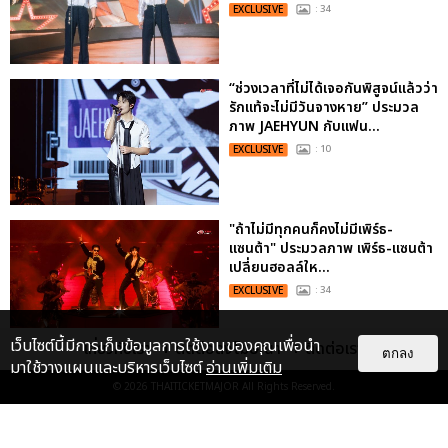
EXCLUSIVE
: 34
“ช่วงเวลาที่ไม่ได้เจอกันพิสูจน์แล้วว่า
รักแท้จะไม่มีวันจางหาย” ประมวล
ภาพ JAEHYUN กับแฟน...
EXCLUSIVE
: 10
"ถ้าไม่มีทุกคนก็คงไม่มีเพิร์ธ-
แซนต้า" ประมวลภาพ เพิร์ธ-แซนต้า
เปลี่ยนฮอลล์ให...
EXCLUSIVE
: 34
เว็บไซต์นี้มีการเก็บข้อมูลการใช้งานของคุณเพื่อนำ
เกี่ยวกับเรา
ติดต่อลงโฆษณา
ติดต่อเรา
ตกลง
มาใช้วางแผนและบริหารเว็บไซต์
อ่านเพิ่มเติม
ไม่ว่าจะวันนี้หรือวันไหน ก็จะยังภูมิใจ
ในตัว "แจบอม" เหมือนเดิม!
© 2026
THAITICKETMAJOR
All Rights Reserved.
ประมวลภาพ JA...
EXCLUSIVE
: 28