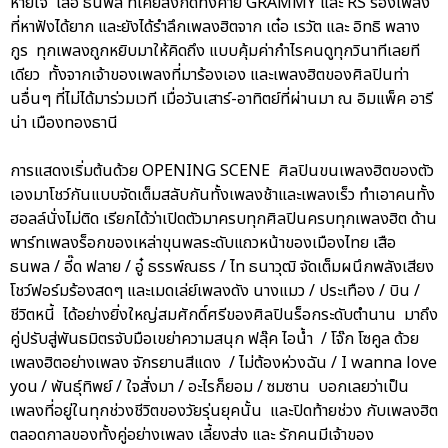
หายใจ เสือ ธนพล ที่เคยสังกัดทั้งค่าย GRAMMY และ RS ร้องเพลง
ที่หาฟังได้ยาก และยังได้รำลึกเพลงฮิตจาก เต๋อ เรวัต และ อิทธิ พลาง
กูร ทุกเพลงถูกหยิบมาให้คิดถึง แบบคุ้มค่ากำไรคนดูทุกวินาทีเลยที
เดียว ทั้งจากเจ้าของเพลงที่มาร้องเอง และเพลงฮิตของศิลปินท่า
นอื่นๆ ที่ไม่ได้มาร่วมเวที เมื่อวันเสาร์-อาทิตย์ที่ผ่านมา ณ อิมแพ็ค อารี
น่า เมืองทองธานี
การแสดงเริ่มต้นด้วย OPENING SCENE ศิลปินขนเพลงฮิตของตัว
เองมาโชว์กันแบบจัดเต็มสลับกันทั้งเพลงช้าและเพลงเร็ว ทำเอาคนทั้ง
ฮอลล์นั่งไม่ติด เรียกได้ว่าเปิดตัวมาครบทุกศิลปินครบทุกเพลงฮิต ด้าน
พาร์ทเพลงร็อกของเหล่าขุนพลระดับแถวหน้าของเมืองไทย เสือ
ธนพล / อี๊ด ฟลาย / อู๋ ธรรพ์ณธร / ไท ธนาวุฒิ จัดเต็มผนึกพลังเสียง
โชว์ฟอร์มร้องสดๆ และเมดเล่ย์เพลงดัง นางแมว / ประเทือง / บิน /
ชีวิตหนี้ ได้อย่างยิ่งใหญ่สมศักดิ์ศรีของศิลปินร็อกระดับตำนาน มาถึง
คู่ปรับสู่พันธมิตรจับมือเขย่าความสนุก ฟลุ๊ค ไอน้ำ / โจ๊ก โซคูล ด้วย
เพลงฮิตอย่างเพลง จักรยานสีแดง / ไม่ต้องห่วงฉัน / I wanna love
you / พันธุ์ทิพย์ / ใจสั่งมา / อะไรก็ยอม / ซมซาน บอกเลยว่าเป็น
เพลงที่อยู่ในทุกช่วงชีวิตของวัยรุ่นยุคนั้น และปิดท้ายช่วง กับเพลงฮิต
ตลอดกาลของทั้งคู่อย่างเพลง เลี้ยงส่ง และ รักคนมีเจ้าของ