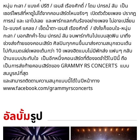
หนุ่ม กะลา / แบงค์ ปรีติ / เจมส์ เรืองศักดิ์ / โดม ปกรณ์ ลัม เป็น
เซอร์ไพรส์ที่หาดูไม่ได้จากคอนเสิร์ตไหนจริงๆ เปิดตัวด้วยเพลง ปรากฎ
การณ์ และ เอาไปเลย และพาร์ทแลกกันร้องอย่างเพลง ไม่อาจเปลี่ยน
ใจ-แบงค์ แคลช / เช็ดน้ำตา-เจมส์ เรืองศักดิ์ / ยังไงก็ขอบใจ-หนุ่ม
กะลา / บอกสักคำ-โดม ปกรณ์ ลัม จบพาร์ทกันไปแบบสุดฟิน มาถึง
ช่วงส่งท้ายของคอนเสิร์ต ศิลปินทุกคนขึ้นมาส่งความสนุกชวนเต้น
ไปกับเมดเล่ย์เพลงเต้นกว่า 10 เพลงฮิตแบบไม่มีพักส่ง แฟนๆ กลับ
บ้านแบบประทับใจ เป็นอีกหนึ่งคอนเสิร์ตที่ต้องจดจำไว้ในปีนี้ ถือ
เป็นการส่งท้ายคอนเสิร์ตของ GRAMMY RS CONCERTS แบบ
สมบูรณ์ที่สุด
และสามารถติดตามความสนุกแบบนี้ได้ในปีหน้าทาง
www.facebook.com/grammyrsconcerts
อัลบั้ม
รูป