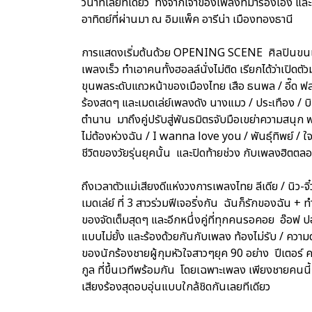
วินาทีเลยทีเดียว ทั้งจากเจ้าของเพลงที่มาร้องเอง และเพ
อาทิตย์ที่ผ่านมา ณ อิมแพ็ค อารีน่า เมืองทองธานี
การแสดงเริ่มต้นด้วย OPENING SCENE ศิลปินขนเพล
เพลงเร็ว ทำเอาคนทั้งฮอลล์นั่งไม่ติด เรียกได้ว่าเป
ขุนพลระดับแถวหน้าของเมืองไทย เสือ ธนพล / อี๊ด ฟลา
ร้องสดๆ และเมดเล่ย์เพลงดัง นางแมว / ประเทือง / บิน 
ตำนาน มาถึงคู่ปรับสู่พันธมิตรจับมือเขย่าความสนุก ฟ
ไม่ต้องห่วงฉัน / I wanna love you / พันธุ์ทิพย์ / ใ
ชีวิตของวัยรุ่นยุคนั้น และปิดท้ายช่วง กับเพลงฮิตตล
ถึงเวลาตัวแม่เสียงดีแห่งวงการเพลงไทย ลีเดีย / นิว-จิ
เมดเล่ย์ ที่ 3 สาวร่วมฟีเจอริ่งกัน ฉันก็รักของฉัน + ทำ
ของจัดเต็มสุดๆ และอีกหนึ่งคู่ที่ทุกคนรอคอย อ๊อฟ ปอ
แบบไม่ยั้ง และร้องด้วยกันกับเพลง ท้องไม่รับ / ความ
ของนักร้องชายผู้กุมหัวใจสาวๆยุค 90 อย่าง ปีเตอร์ ค
กูล ที่ขึ้นเวทีพร้อมกัน โดยเฉพาะเพลง เพียงชายคนนี้ (
เสียงร้องสุดอบอุ่นแบบใกล้ชิดกันเลยทีเดียว