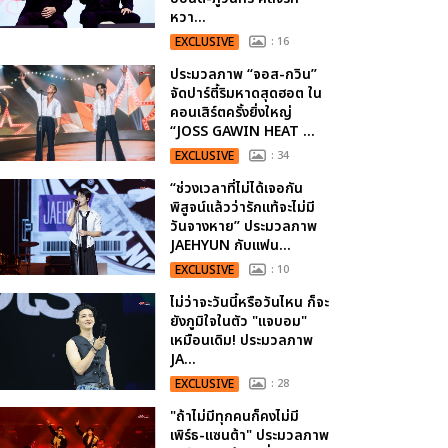
หวา...
EXCLUSIVE
: 16
ประมวลภาพ “จอส-กวิน”
จัดปาร์ตี้ริมหาดสุดฮอต ใน
คอนเสิร์ตครั้งยิ่งใหญ่
“JOSS GAWIN HEAT ...
EXCLUSIVE
: 34
“ช่วงเวลาที่ไม่ได้เจอกัน
พิสูจน์แล้วว่ารักแท้จะไม่มี
วันจางหาย” ประมวลภาพ
JAEHYUN กับแฟน...
EXCLUSIVE
: 10
ไม่ว่าจะวันนี้หรือวันไหน ก็จะ
ยังภูมิใจในตัว "แจบอม"
เหมือนเดิม! ประมวลภาพ
JA...
EXCLUSIVE
: 28
"ถ้าไม่มีทุกคนก็คงไม่มี
เพิร์ธ-แซนต้า" ประมวลภาพ