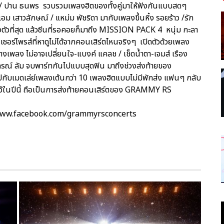
า / ปาน ธนพร รวบรวมเพลงฮิตของทั้งคู่มาให้ฟังกันแบบสดๆ
อม เสาวลักษณ์ / แหม่ม พัชริดา มากับเพลงขึ้นหิ้ง รอยร้าว /รัก
ละลงตัวที่สุด แล้วซีนที่รอคอยก็มาถึง MISSION PACK 4 หนุ่ม กะลา
็นเซอร์ไพรส์ที่หาดูไม่ได้จากคอนเสิร์ตไหนจริงๆ เปิดตัวด้วยเพลง
เพลง ไม่อาจเปลี่ยนใจ-แบงค์ แคลช / เช็ดน้ำตา-เจมส์ เรือง
ปกรณ์ ลัม จบพาร์ทกันไปแบบสุดฟิน มาถึงช่วงส่งท้ายของ
ปกับเมดเล่ย์เพลงเต้นกว่า 10 เพลงฮิตแบบไม่มีพักส่ง แฟนๆ กลับ
ไว้ในปีนี้ ถือเป็นการส่งท้ายคอนเสิร์ตของ GRAMMY RS
าง www.facebook.com/grammyrsconcerts