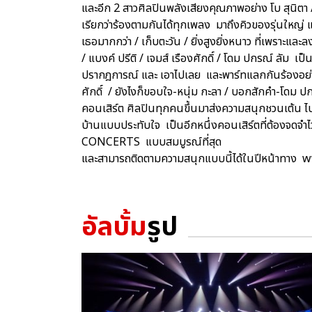
และอีก 2 สาวศิลปินพลังเสียงคุณภาพอย่าง โบ สุนิต
เรียกว่าร้องตามกันได้ทุกเพลง มาถึงคิวของรุ่นใหญ่ แ
เธอมากกว่า / เก็บตะวัน / ยิ่งสูงยิ่งหนาว ที่เพราะแ
/ แบงค์ ปรีติ / เจมส์ เรืองศักดิ์ / โดม ปกรณ์ ลัม เป
ปรากฎการณ์ และ เอาไปเลย และพาร์ทแลกกันร้องอย่าง
ศักดิ์ / ยังไงก็ขอบใจ-หนุ่ม กะลา / บอกสักคำ-โดม 
คอนเสิร์ต ศิลปินทุกคนขึ้นมาส่งความสนุกชวนเต้น ไ
บ้านแบบประทับใจ เป็นอีกหนึ่งคอนเสิร์ตที่ต้องจดจำ
CONCERTS แบบสมบูรณ์ที่สุด
และสามารถติดตามความสนุกแบบนี้ได้ในปีหน้าท
อัลบั้ม
รูป