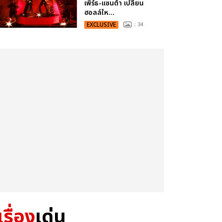
เพิร์ธ-แซนต้า เปลี่ยน
ฮอลล์ให...
EXCLUSIVE
: 34
เรื่อง
เด่น