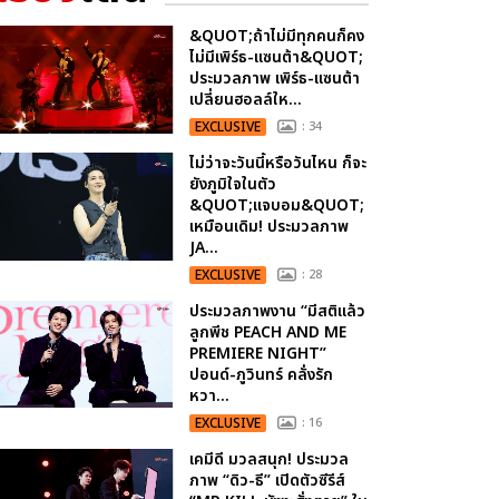
&QUOT;ถ้าไม่มีทุกคนก็คง
ไม่มีเพิร์ธ-แซนต้า&QUOT;
ประมวลภาพ เพิร์ธ-แซนต้า
เปลี่ยนฮอลล์ให...
EXCLUSIVE
: 34
ไม่ว่าจะวันนี้หรือวันไหน ก็จะ
ยังภูมิใจในตัว
&QUOT;แจบอม&QUOT;
เหมือนเดิม! ประมวลภาพ
JA...
EXCLUSIVE
: 28
ประมวลภาพงาน “มีสติแล้ว
ลูกพีช PEACH AND ME
PREMIERE NIGHT”
ปอนด์-ภูวินทร์ คลั่งรัก
หวา...
EXCLUSIVE
: 16
เคมีดี มวลสนุก! ประมวล
ภาพ “ดิว-ธี” เปิดตัวซีรีส์