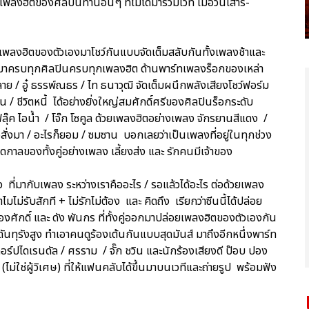
ลงฮิตของศิลปินท่านอื่นๆ ที่ไม่ได้มาร่วมเวที เมื่อวันเสาร์-
งฮิตของตัวเองมาโชว์กันแบบจัดเต็มสลับกันทั้งเพลงช้าและ
ิดตัวมาครบทุกศิลปินครบทุกเพลงฮิต ด้านพาร์ทเพลงร็อกของเหล่า
ย / อู๋ ธรรพ์ณธร / ไท ธนาวุฒิ จัดเต็มผนึกพลังเสียงโชว์ฟอร์ม
/ ชีวิตหนี้ ได้อย่างยิ่งใหญ่สมศักดิ์ศรีของศิลปินร็อกระดับ
ลุ๊ค ไอน้ำ / โจ๊ก โซคูล ด้วยเพลงฮิตอย่างเพลง จักรยานสีแดง /
จสั่งมา / อะไรก็ยอม / ซมซาน บอกเลยว่าเป็นเพลงที่อยู่ในทุกช่วง
อดกาลของทั้งคู่อย่างเพลง เลี้ยงส่ง และ รักคนมีเจ้าของ
๋ว ที่มากับเพลง ระหว่างเราคืออะไร / รอแล้วได้อะไร ต่อด้วยเพลง
ไมไม่รับสักที + ไม่รักไม่ต้อง และ คิดถึง เรียกว่าซีนนี้ได้ปล่อย
งศักดิ์ และ ดัง พันกร ที่ทั้งคู่ออกมาปล่อยเพลงฮิตของตัวเองกัน
ดันทุรังสูง ทำเอาคนดูร้องเต้นกันแบบสุดมันส์ มาถึงอีกหนึ่งพาร์ท
อร์ปไดเรนดัล / ศรราม / จั๊ก ชวิน และนักร้องเสียงดี ป๊อบ ปอง
ไม่ใช่ผู้วิเศษ) ที่ให้แฟนคลับได้ขึ้นมาบนเวทีและถ่ายรูป พร้อมฟัง