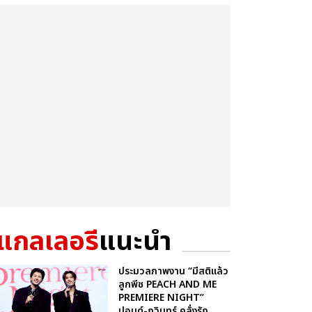
แกลเลอรี
แนะนำ
ประมวลภาพงาน “มีสติแล้ว
ลูกพีช PEACH AND ME
PREMIERE NIGHT”
ปอนด์-ภูวินทร์ คลั่งรัก