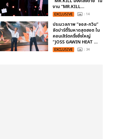
“MR.KILL มังงะสั่งตาย” ใน
งาน “MR.KILL...
EXCLUSIVE
: 14
ประมวลภาพ “จอส-กวิน”
จัดปาร์ตี้ริมหาดสุดฮอต ใน
คอนเสิร์ตครั้งยิ่งใหญ่
“JOSS GAWIN HEAT ...
EXCLUSIVE
: 34