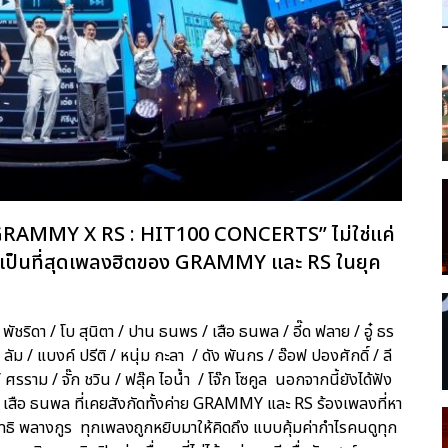
 GRAMMY X RS : HIT100 CONCERTS” ไม่ใช่แค่
ามเป็นที่สุดเพลงฮิตของ GRAMMY และ RS ในยุค
ริดา / โบ สุนิตา / ปาน ธนพร / เสือ ธนพล / อี๊ด ฟลาย / อู๋ ธร
ัม / แบงค์ ปรีติ / หนุ่ม กะลา / ดัง พันกร / อ๊อฟ ปองศักดิ์ / ลี
/ ศรราม / จั๊ก ชวิน / ฟลุ๊ค ไอน้ำ / โจ๊ก โซคูล นอกจากนี้ยังได้ฟัง
เสือ ธนพล ที่เคยสังกัดทั้งค่าย GRAMMY และ RS ร้องเพลงที่หา
อิทธิ พลางกูร ทุกเพลงถูกหยิบมาให้คิดถึง แบบคุ้มค่ากำไรคนดูทุก