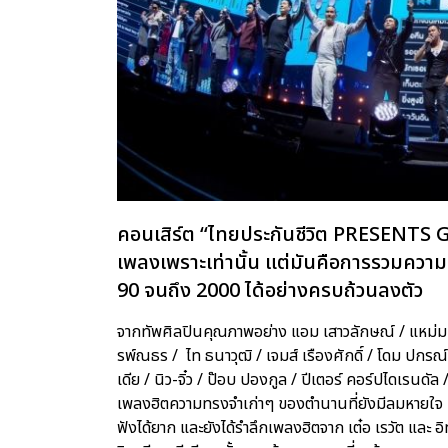
คอนเสิร์ต “ไทยประกันชีวิต PRESENTS
เพลงเพราะเท่านั้น แต่มันคือการรวมคว
90 จนถึง 2000 ได้อย่างครบถ้วนลงตัว
จากทัพศิลปินคุณภาพอย่าง แอม เสาวลักษณ์ / แหม่ม พัช
รพ์ณธร / ไท ธนาวุฒิ / เจมส์ เรืองศักดิ์ / โดม ปกรณ์ ล
เดีย / นิว-จิ๋ว / ป๊อบ ปองกูล / ปีเตอร์ คอร์ปไดเรนดัล 
เพลงฮิตความทรงจำเก่าๆ ของตำนานที่ยังมีลมหายใจ 
ฟังได้ยาก และยังได้รำลึกเพลงฮิตจาก เต๋อ เรวัต และ 