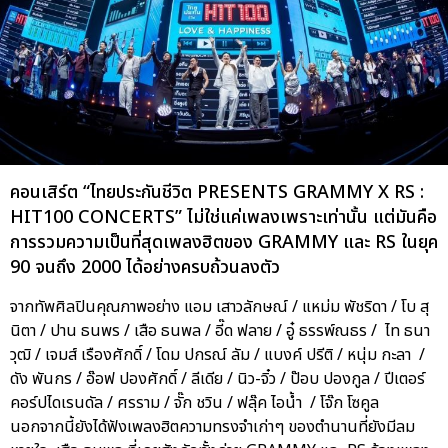
คอนเสิร์ต “ไทยประกันชีวิต PRESENTS GRAMMY X RS :
HIT100 CONCERTS” ไม่ใช่แค่เพลงเพราะเท่านั้น แต่มันคือ
การรวมความเป็นที่สุดเพลงฮิตของ GRAMMY และ RS ในยุค
90 จนถึง 2000 ได้อย่างครบถ้วนลงตัว
จากทัพศิลปินคุณภาพอย่าง แอม เสาวลักษณ์ / แหม่ม พัชริดา / โบ สุ
นิตา / ปาน ธนพร / เสือ ธนพล / อี๊ด ฟลาย / อู๋ ธรรพ์ณธร / ไท ธนา
วุฒิ / เจมส์ เรืองศักดิ์ / โดม ปกรณ์ ลัม / แบงค์ ปรีติ / หนุ่ม กะลา /
ดัง พันกร / อ๊อฟ ปองศักดิ์ / ลีเดีย / นิว-จิ๋ว / ป๊อบ ปองกูล / ปีเตอร์
คอร์ปไดเรนดัล / ศรราม / จั๊ก ชวิน / ฟลุ๊ค ไอน้ำ / โจ๊ก โซคูล
นอกจากนี้ยังได้ฟังเพลงฮิตความทรงจำเก่าๆ ของตำนานที่ยังมีลม