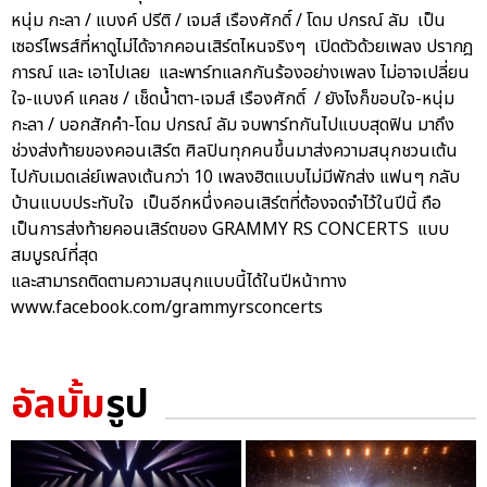
หนุ่ม กะลา / แบงค์ ปรีติ / เจมส์ เรืองศักดิ์ / โดม ปกรณ์ ลัม เป็น
เซอร์ไพรส์ที่หาดูไม่ได้จากคอนเสิร์ตไหนจริงๆ เปิดตัวด้วยเพลง ปรากฎ
การณ์ และ เอาไปเลย และพาร์ทแลกกันร้องอย่างเพลง ไม่อาจเปลี่ยน
ใจ-แบงค์ แคลช / เช็ดน้ำตา-เจมส์ เรืองศักดิ์ / ยังไงก็ขอบใจ-หนุ่ม
กะลา / บอกสักคำ-โดม ปกรณ์ ลัม จบพาร์ทกันไปแบบสุดฟิน มาถึง
ช่วงส่งท้ายของคอนเสิร์ต ศิลปินทุกคนขึ้นมาส่งความสนุกชวนเต้น
ไปกับเมดเล่ย์เพลงเต้นกว่า 10 เพลงฮิตแบบไม่มีพักส่ง แฟนๆ กลับ
บ้านแบบประทับใจ เป็นอีกหนึ่งคอนเสิร์ตที่ต้องจดจำไว้ในปีนี้ ถือ
เป็นการส่งท้ายคอนเสิร์ตของ GRAMMY RS CONCERTS แบบ
สมบูรณ์ที่สุด
และสามารถติดตามความสนุกแบบนี้ได้ในปีหน้าทาง
www.facebook.com/grammyrsconcerts
อัลบั้ม
รูป