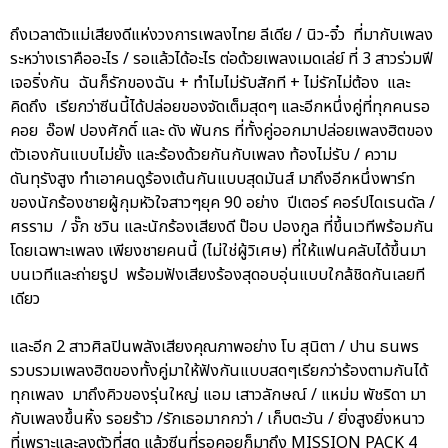
ถึงเวลาตัวแม่เสียงดีแห่งวงการเพลงไทย ลีเดีย / นิว-จิ๋ว ที่มากับเพลง
ระหว่างเราคืออะไร / รอแล้วได้อะไร ต่อด้วยเพลงเมดเล่ย์ ที่ 3 สาวร่วมฟี
เจอริ่งกัน ฉันก็รักของฉัน + ทำไมไม่รับสักที + ไม่รักไม่ต้อง และ
คิดถึง เรียกว่าซีนนี้ได้ปล่อยของจัดเต็มสุดๆ และอีกหนึ่งคู่ที่ทุกคนรอ
คอย อ๊อฟ ปองศักดิ์ และ ดัง พันกร ที่ทั้งคู่ออกมาปล่อยเพลงฮิตของ
ตัวเองกันแบบไม่ยั้ง และร้องด้วยกันกับเพลง ท้องไม่รับ / ความ
ดันทุรังสูง ทำเอาคนดูร้องเต้นกันแบบสุดมันส์ มาถึงอีกหนึ่งพาร์ท
ของนักร้องชายผู้กุมหัวใจสาวๆยุค 90 อย่าง ปีเตอร์ คอร์ปไดเรนดัล /
ศรราม / จั๊ก ชวิน และนักร้องเสียงดี ป๊อบ ปองกูล ที่ขึ้นเวทีพร้อมกัน
โดยเฉพาะเพลง เพียงชายคนนี้ (ไม่ใช่ผู้วิเศษ) ที่ให้แฟนคลับได้ขึ้นมา
บนเวทีและถ่ายรูป พร้อมฟังเสียงร้องสุดอบอุ่นแบบใกล้ชิดกันเลยที
เดียว
และอีก 2 สาวศิลปินพลังเสียงคุณภาพอย่าง โบ สุนิตา / ปาน ธนพร
รวบรวมเพลงฮิตของทั้งคู่มาให้ฟังกันแบบสดๆเรียกว่าร้องตามกันได้
ทุกเพลง มาถึงคิวของรุ่นใหญ่ แอม เสาวลักษณ์ / แหม่ม พัชริดา มา
กับเพลงขึ้นหิ้ง รอยร้าว /รักเธอมากกว่า / เก็บตะวัน / ยิ่งสูงยิ่งหนาว
ที่เพราะและลงตัวที่สุด แล้วซีนที่รอคอยก็มาถึง MISSION PACK 4