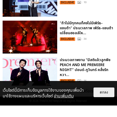
EXCLUSIVE
: 10
"ถ้าไม่มีทุกคนก็คงไม่มีเพิร์ธ-
แซนต้า" ประมวลภาพ เพิร์ธ-แซนต้า
เปลี่ยนฮอลล์ให...
EXCLUSIVE
: 34
ประมวลภาพงาน “มีสติแล้วลูกพีช
PEACH AND ME PREMIERE
NIGHT” ปอนด์-ภูวินทร์ คลั่งรัก
หวา...
EXCLUSIVE
: 16
เว็บไซต์นี้มีการเก็บข้อมูลการใช้งานของคุณเพื่อนำ
เกี่ยวกับเรา
ติดต่อลงโฆษณา
ติดต่อเรา
ตกลง
มาใช้วางแผนและบริหารเว็บไซต์
อ่านเพิ่มเติม
ไม่ว่าจะวันนี้หรือวันไหน ก็จะยังภูมิใจ
ในตัว "แจบอม" เหมือนเดิม!
© 2026
THAITICKETMAJOR
All Rights Reserved.
ประมวลภาพ JA...
EXCLUSIVE
: 28