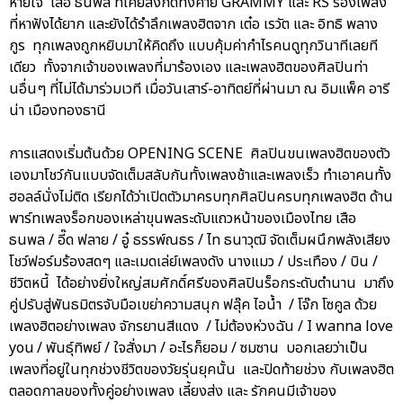
หายใจ เสือ ธนพล ที่เคยสังกัดทั้งค่าย GRAMMY และ RS ร้องเพลง
ที่หาฟังได้ยาก และยังได้รำลึกเพลงฮิตจาก เต๋อ เรวัต และ อิทธิ พลาง
กูร ทุกเพลงถูกหยิบมาให้คิดถึง แบบคุ้มค่ากำไรคนดูทุกวินาทีเลยที
เดียว ทั้งจากเจ้าของเพลงที่มาร้องเอง และเพลงฮิตของศิลปินท่า
นอื่นๆ ที่ไม่ได้มาร่วมเวที เมื่อวันเสาร์-อาทิตย์ที่ผ่านมา ณ อิมแพ็ค อารี
น่า เมืองทองธานี
การแสดงเริ่มต้นด้วย OPENING SCENE ศิลปินขนเพลงฮิตของตัว
เองมาโชว์กันแบบจัดเต็มสลับกันทั้งเพลงช้าและเพลงเร็ว ทำเอาคนทั้ง
ฮอลล์นั่งไม่ติด เรียกได้ว่าเปิดตัวมาครบทุกศิลปินครบทุกเพลงฮิต ด้าน
พาร์ทเพลงร็อกของเหล่าขุนพลระดับแถวหน้าของเมืองไทย เสือ
ธนพล / อี๊ด ฟลาย / อู๋ ธรรพ์ณธร / ไท ธนาวุฒิ จัดเต็มผนึกพลังเสียง
โชว์ฟอร์มร้องสดๆ และเมดเล่ย์เพลงดัง นางแมว / ประเทือง / บิน /
ชีวิตหนี้ ได้อย่างยิ่งใหญ่สมศักดิ์ศรีของศิลปินร็อกระดับตำนาน มาถึง
คู่ปรับสู่พันธมิตรจับมือเขย่าความสนุก ฟลุ๊ค ไอน้ำ / โจ๊ก โซคูล ด้วย
เพลงฮิตอย่างเพลง จักรยานสีแดง / ไม่ต้องห่วงฉัน / I wanna love
you / พันธุ์ทิพย์ / ใจสั่งมา / อะไรก็ยอม / ซมซาน บอกเลยว่าเป็น
เพลงที่อยู่ในทุกช่วงชีวิตของวัยรุ่นยุคนั้น และปิดท้ายช่วง กับเพลงฮิต
ตลอดกาลของทั้งคู่อย่างเพลง เลี้ยงส่ง และ รักคนมีเจ้าของ