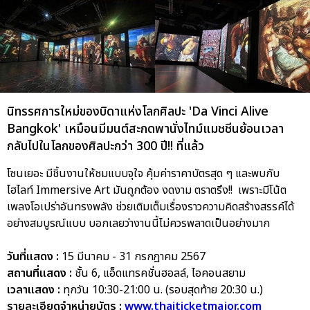
นิทรรศการใหม่ของบิดาแห่งโลกศิลปะ 'Da Vinci Alive
Bangkok' เหมือนมีมนต์สะกดพานั่งไทม์แมชชีนย้อนเวลา
กลับไปในโลกของศิลปะกว่า 300 ปี!! ที่แล้ว
โซนเยอะ มีชิ้นงานให้ชมแบบจุใจ คุ้มค่าราคาบัตรสุด ๆ และพบกับ
ไฮไลท์ Immersive Art มันถูกต้อง งดงาม ตราตรึง!! เพราะมีโน้ต
เพลงโอเปร่าอันทรงพลัง ช่วยเติมเต็มเรื่องราวความคิดสร้างสรรค์ได้
อย่างสมบูรณ์แบบ บอกเลยว่างานนี้ไม่ควรพลาดเป็นอย่างมาก
วันที่แสดง :
15 มีนาคม - 31 กรกฎาคม 2567
สถานที่แสดง :
ชั้น 6, แอ็ดแทรคชั่นฮอลล์, ไอคอนสยาม
เวลาแสดง :
ทุกวัน 10:30-21:00 น. (รอบสุดท้าย 20:30 น.)
รายละเอียดจำหน่ายบัตร :
www.thaiticketmajor.com