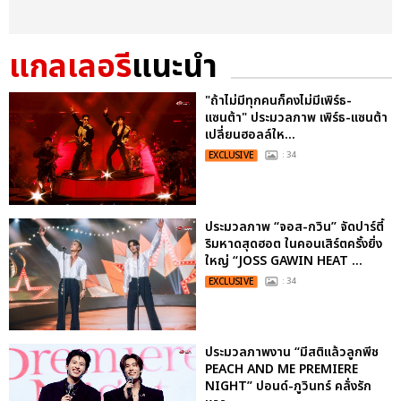
แกลเลอรี
แนะนำ
"ถ้าไม่มีทุกคนก็คงไม่มีเพิร์ธ-
แซนต้า" ประมวลภาพ เพิร์ธ-แซนต้า
เปลี่ยนฮอลล์ให...
EXCLUSIVE
: 34
ประมวลภาพ “จอส-กวิน” จัดปาร์ตี้
ริมหาดสุดฮอต ในคอนเสิร์ตครั้งยิ่ง
ใหญ่ “JOSS GAWIN HEAT ...
EXCLUSIVE
: 34
ประมวลภาพงาน “มีสติแล้วลูกพีช
PEACH AND ME PREMIERE
NIGHT” ปอนด์-ภูวินทร์ คลั่งรัก