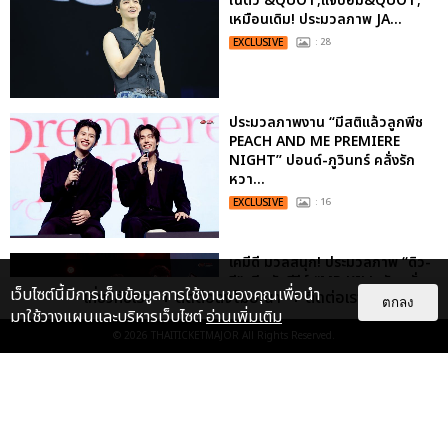
ในตัว &QUOT;แจบอม&QUOT;
เหมือนเดิม! ประมวลภาพ JA...
EXCLUSIVE
: 28
ประมวลภาพงาน “มีสติแล้วลูกพีช
PEACH AND ME PREMIERE
NIGHT” ปอนด์-ภูวินทร์ คลั่งรัก
หวา...
EXCLUSIVE
: 16
เคมีดี มวลสนุก! ประมวลภาพ “ดิว-
ธี” เปิดตัวซีรีส์ “MR.KILL มังงะสั่ง
เว็บไซต์นี้มีการเก็บข้อมูลการใช้งานของคุณเพื่อนำ
เกี่ยวกับเรา
ติดต่อลงโฆษณา
ติดต่อเรา
ตาย” ในงาน “MR.KILL...
ตกลง
มาใช้วางแผนและบริหารเว็บไซต์
อ่านเพิ่มเติม
EXCLUSIVE
: 14
© 2026
THAITICKETMAJOR
All Rights Reserved.
ประมวลภาพค่ำคืนแห่งความทรงจำ
ของ ITZY และมิดจีไทย ในวันที่
หัวใจส่องสว่างไปพร้อมกัน