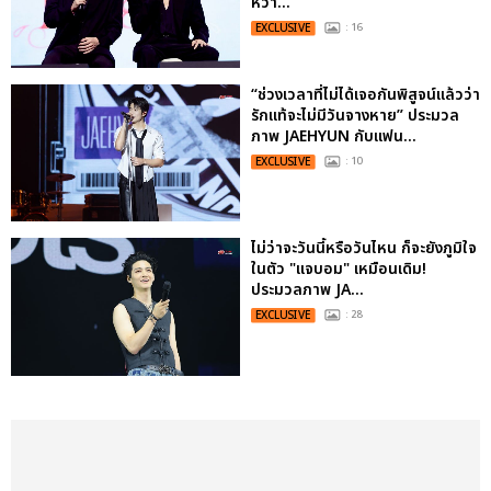
หวา...
EXCLUSIVE
: 16
“ช่วงเวลาที่ไม่ได้เจอกันพิสูจน์แล้วว่า
รักแท้จะไม่มีวันจางหาย” ประมวล
ภาพ JAEHYUN กับแฟน...
EXCLUSIVE
: 10
ไม่ว่าจะวันนี้หรือวันไหน ก็จะยังภูมิใจ
ในตัว "แจบอม" เหมือนเดิม!
ประมวลภาพ JA...
EXCLUSIVE
: 28