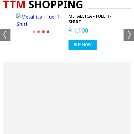
TTM
SHOPPING
S -
METALLICA - FUEL T-
SHIRT
฿
1,100
BUY NOW