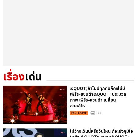
เรื่อง
เด่น
&QUOT;ถ้าไม่มีทุกคนก็คงไม่มี
เพิร์ธ-แซนต้า&QUOT; ประมวล
ภาพ เพิร์ธ-แซนต้า เปลี่ยน
ฮอลล์ให...
EXCLUSIVE
: 34
ไม่ว่าจะวันนี้หรือวันไหน ก็จะยังภูมิใจ