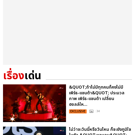
เรื่อง
เด่น
&QUOT;ถ้าไม่มีทุกคนก็คงไม่มี
เพิร์ธ-แซนต้า&QUOT; ประมวล
ภาพ เพิร์ธ-แซนต้า เปลี่ยน
ฮอลล์ให...
EXCLUSIVE
: 34
ไม่ว่าจะวันนี้หรือวันไหน ก็จะยังภูมิใจ