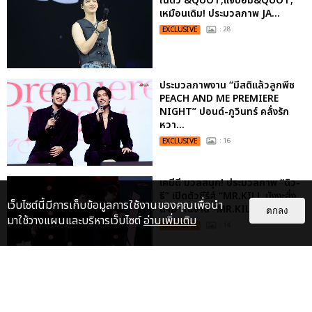
ในตัว &QUOT;แจบอม&QUOT;
เหมือนเดิม! ประมวลภาพ JA...
EXCLUSIVE
: 28
ประมวลภาพงาน “มีสติแล้วลูกพีช
PEACH AND ME PREMIERE
NIGHT” ปอนด์-ภูวินทร์ คลั่งรัก
หวา...
EXCLUSIVE
: 16
เคมีดี มวลสนุก! ประมวลภาพ “ดิว-
ธี” เปิดตัวซีรีส์ “MR.KILL มังงะสั่ง
เว็บไซต์นี้มีการเก็บข้อมูลการใช้งานของคุณเพื่อนำ
ตาย” ในงาน “MR.KILL...
ตกลง
มาใช้วางแผนและบริหารเว็บไซต์
อ่านเพิ่มเติม
EXCLUSIVE
: 14
“ช่วงเวลาที่ไม่ได้เจอกันพิสูจน์แล้วว่า
รักแท้จะไม่มีวันจางหาย” ประมวล
ภาพ JAEHYUN กับแฟน...