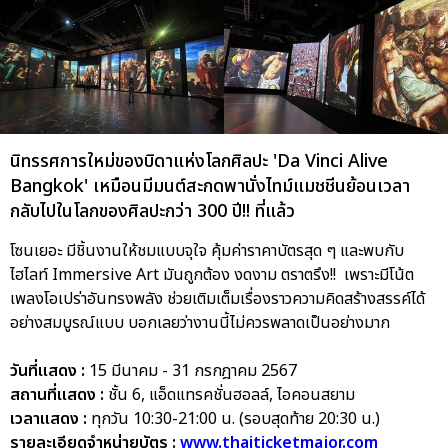
นิทรรศการใหม่ของบิดาแห่งโลกศิลปะ 'Da Vinci Alive
Bangkok' เหมือนมีมนต์สะกดพานั่งไทม์แมชชีนย้อนเวลา
กลับไปในโลกของศิลปะกว่า 300 ปี!! ที่แล้ว
โซนเยอะ มีชิ้นงานให้ชมแบบจุใจ คุ้มค่าราคาบัตรสุด ๆ และพบกับ
ไฮไลท์ Immersive Art มันถูกต้อง งดงาม ตราตรึง!! เพราะมีโน้ต
เพลงโอเปร่าอันทรงพลัง ช่วยเติมเต็มเรื่องราวความคิดสร้างสรรค์ได้
อย่างสมบูรณ์แบบ บอกเลยว่างานนี้ไม่ควรพลาดเป็นอย่างมาก
วันที่แสดง :
15 มีนาคม - 31 กรกฎาคม 2567
สถานที่แสดง :
ชั้น 6, แอ็ดแทรคชั่นฮอลล์, ไอคอนสยาม
เวลาแสดง :
ทุกวัน 10:30-21:00 น. (รอบสุดท้าย 20:30 น.)
รายละเอียดจำหน่ายบัตร :
www.thaiticketmajor.com