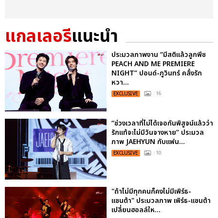
แกลเลอรี
แนะนำ
ประมวลภาพงาน “มีสติแล้วลูกพีช
PEACH AND ME PREMIERE
NIGHT” ปอนด์-ภูวินทร์ คลั่งรัก
หวา...
EXCLUSIVE
: 16
“ช่วงเวลาที่ไม่ได้เจอกันพิสูจน์แล้วว่า
รักแท้จะไม่มีวันจางหาย” ประมวล
ภาพ JAEHYUN กับแฟน...
EXCLUSIVE
: 10
"ถ้าไม่มีทุกคนก็คงไม่มีเพิร์ธ-
แซนต้า" ประมวลภาพ เพิร์ธ-แซนต้า
เปลี่ยนฮอลล์ให...