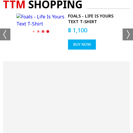
TTM
SHOPPING
AVY
FOALS - LIFE IS YOURS
TEXT T-SHIRT
฿
1,100
BUY NOW