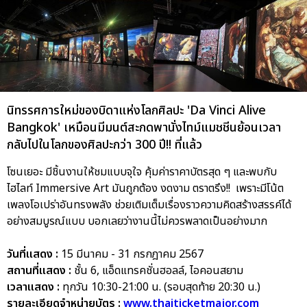
นิทรรศการใหม่ของบิดาแห่งโลกศิลปะ 'Da Vinci Alive
Bangkok' เหมือนมีมนต์สะกดพานั่งไทม์แมชชีนย้อนเวลา
กลับไปในโลกของศิลปะกว่า 300 ปี!! ที่แล้ว
โซนเยอะ มีชิ้นงานให้ชมแบบจุใจ คุ้มค่าราคาบัตรสุด ๆ และพบกับ
ไฮไลท์ Immersive Art มันถูกต้อง งดงาม ตราตรึง!! เพราะมีโน้ต
เพลงโอเปร่าอันทรงพลัง ช่วยเติมเต็มเรื่องราวความคิดสร้างสรรค์ได้
อย่างสมบูรณ์แบบ บอกเลยว่างานนี้ไม่ควรพลาดเป็นอย่างมาก
วันที่แสดง :
15 มีนาคม - 31 กรกฎาคม 2567
สถานที่แสดง :
ชั้น 6, แอ็ดแทรคชั่นฮอลล์, ไอคอนสยาม
เวลาแสดง :
ทุกวัน 10:30-21:00 น. (รอบสุดท้าย 20:30 น.)
รายละเอียดจำหน่ายบัตร :
www.thaiticketmajor.com