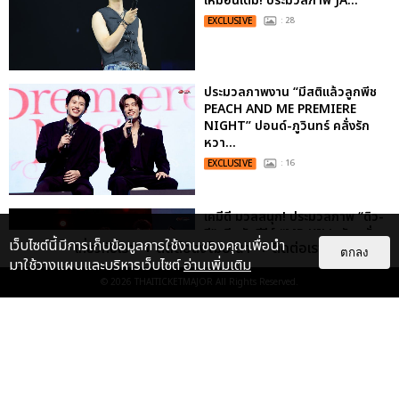
เหมือนเดิม! ประมวลภาพ JA...
EXCLUSIVE
: 28
ประมวลภาพงาน “มีสติแล้วลูกพีช
PEACH AND ME PREMIERE
NIGHT” ปอนด์-ภูวินทร์ คลั่งรัก
หวา...
EXCLUSIVE
: 16
เคมีดี มวลสนุก! ประมวลภาพ “ดิว-
ธี” เปิดตัวซีรีส์ “MR.KILL มังงะสั่ง
เว็บไซต์นี้มีการเก็บข้อมูลการใช้งานของคุณเพื่อนำ
เกี่ยวกับเรา
ติดต่อลงโฆษณา
ติดต่อเรา
ตาย” ในงาน “MR.KILL...
ตกลง
มาใช้วางแผนและบริหารเว็บไซต์
อ่านเพิ่มเติม
EXCLUSIVE
: 14
© 2026
THAITICKETMAJOR
All Rights Reserved.
ประมวลภาพ “จอส-กวิน” จัดปาร์ตี้
ริมหาดสุดฮอต ในคอนเสิร์ตครั้งยิ่ง
ใหญ่ “JOSS GAWIN HEAT ...
EXCLUSIVE
: 34