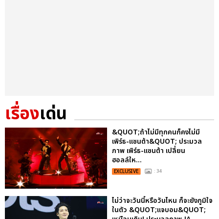
เรื่อง
เด่น
&QUOT;ถ้าไม่มีทุกคนก็คงไม่มี
เพิร์ธ-แซนต้า&QUOT; ประมวล
ภาพ เพิร์ธ-แซนต้า เปลี่ยน
ฮอลล์ให...
EXCLUSIVE
: 34
ไม่ว่าจะวันนี้หรือวันไหน ก็จะยังภูมิใจ
ในตัว &QUOT;แจบอม&QUOT;