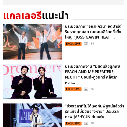
แกลเลอรี
แนะนำ
ประมวลภาพ “จอส-กวิน” จัดปาร์ตี้
ริมหาดสุดฮอต ในคอนเสิร์ตครั้งยิ่ง
ใหญ่ “JOSS GAWIN HEAT ...
EXCLUSIVE
: 34
ประมวลภาพงาน “มีสติแล้วลูกพีช
PEACH AND ME PREMIERE
NIGHT” ปอนด์-ภูวินทร์ คลั่งรัก
หวา...
EXCLUSIVE
: 16
“ช่วงเวลาที่ไม่ได้เจอกันพิสูจน์แล้วว่า
รักแท้จะไม่มีวันจางหาย” ประมวล
ภาพ JAEHYUN กับแฟน...
EXCLUSIVE
: 10