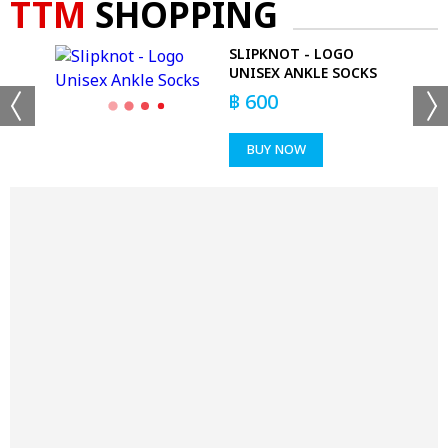
TTM
SHOPPING
E
SLIPKNOT - LOGO
UNISEX ANKLE SOCKS
฿
600
BUY NOW