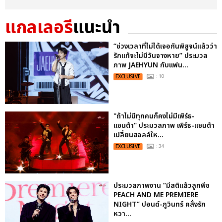
แกลเลอรี
แนะนำ
“ช่วงเวลาที่ไม่ได้เจอกันพิสูจน์แล้วว่า
รักแท้จะไม่มีวันจางหาย” ประมวล
ภาพ JAEHYUN กับแฟน...
EXCLUSIVE
: 10
"ถ้าไม่มีทุกคนก็คงไม่มีเพิร์ธ-
แซนต้า" ประมวลภาพ เพิร์ธ-แซนต้า
เปลี่ยนฮอลล์ให...
EXCLUSIVE
: 34
ประมวลภาพงาน “มีสติแล้วลูกพีช
PEACH AND ME PREMIERE
NIGHT” ปอนด์-ภูวินทร์ คลั่งรัก
หวา...