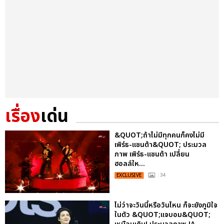
เรื่อง
เด่น
&QUOT;ถ้าไม่มีทุกคนก็คงไม่มี
เพิร์ธ-แซนต้า&QUOT; ประมวล
ภาพ เพิร์ธ-แซนต้า เปลี่ยน
ฮอลล์ให...
EXCLUSIVE
: 34
ไม่ว่าจะวันนี้หรือวันไหน ก็จะยังภูมิใจ
ในตัว &QUOT;แจบอม&QUOT;