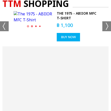
TTM
SHOPPING
AL
THE 1975 - ABIIOR MFC
RT
T-SHIRT
฿
1,100
BUY NOW