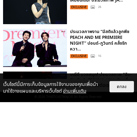
เหมือนเดิม! ประมวลภาพ JA...
EXCLUSIVE
: 28
ประมวลภาพงาน “มีสติแล้วลูกพีช
PEACH AND ME PREMIERE
NIGHT” ปอนด์-ภูวินทร์ คลั่งรัก
หวา...
EXCLUSIVE
: 16
เคมีดี มวลสนุก! ประมวลภาพ “ดิว-
ธี” เปิดตัวซีรีส์ “MR.KILL มังงะสั่ง
เว็บไซต์นี้มีการเก็บข้อมูลการใช้งานของคุณเพื่อนำ
เกี่ยวกับเรา
ติดต่อลงโฆษณา
ติดต่อเรา
ตาย” ในงาน “MR.KILL...
ตกลง
มาใช้วางแผนและบริหารเว็บไซต์
อ่านเพิ่มเติม
EXCLUSIVE
: 14
© 2026
THAITICKETMAJOR
All Rights Reserved.
ประมวลภาพค่ำคืนแห่งความทรงจำ
ของ ITZY และมิดจีไทย ในวันที่
หัวใจส่องสว่างไปพร้อมกัน
EXCLUSIVE
: 11