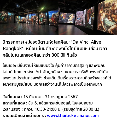
นิทรรศการใหม่ของบิดาแห่งโลกศิลปะ 'Da Vinci Alive
Bangkok' เหมือนมีมนต์สะกดพานั่งไทม์แมชชีนย้อนเวลา
กลับไปในโลกของศิลปะกว่า 300 ปี!! ที่แล้ว
โซนเยอะ มีชิ้นงานให้ชมแบบจุใจ คุ้มค่าราคาบัตรสุด ๆ และพบกับ
ไฮไลท์ Immersive Art มันถูกต้อง งดงาม ตราตรึง!! เพราะมีโน้ต
เพลงโอเปร่าอันทรงพลัง ช่วยเติมเต็มเรื่องราวความคิดสร้างสรรค์ได้
อย่างสมบูรณ์แบบ บอกเลยว่างานนี้ไม่ควรพลาดเป็นอย่างมาก
วันที่แสดง :
15 มีนาคม - 31 กรกฎาคม 2567
สถานที่แสดง :
ชั้น 6, แอ็ดแทรคชั่นฮอลล์, ไอคอนสยาม
เวลาแสดง :
ทุกวัน 10:30-21:00 น. (รอบสุดท้าย 20:30 น.)
รายละเอียดจำหน่ายบัตร :
www.thaiticketmajor.com