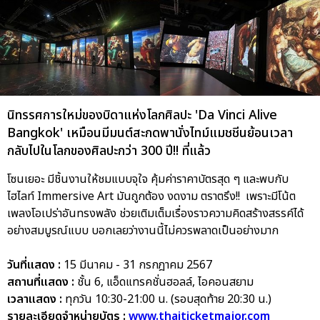
นิทรรศการใหม่ของบิดาแห่งโลกศิลปะ 'Da Vinci Alive
Bangkok' เหมือนมีมนต์สะกดพานั่งไทม์แมชชีนย้อนเวลา
กลับไปในโลกของศิลปะกว่า 300 ปี!! ที่แล้ว
โซนเยอะ มีชิ้นงานให้ชมแบบจุใจ คุ้มค่าราคาบัตรสุด ๆ และพบกับ
ไฮไลท์ Immersive Art มันถูกต้อง งดงาม ตราตรึง!! เพราะมีโน้ต
เพลงโอเปร่าอันทรงพลัง ช่วยเติมเต็มเรื่องราวความคิดสร้างสรรค์ได้
อย่างสมบูรณ์แบบ บอกเลยว่างานนี้ไม่ควรพลาดเป็นอย่างมาก
วันที่แสดง :
15 มีนาคม - 31 กรกฎาคม 2567
สถานที่แสดง :
ชั้น 6, แอ็ดแทรคชั่นฮอลล์, ไอคอนสยาม
เวลาแสดง :
ทุกวัน 10:30-21:00 น. (รอบสุดท้าย 20:30 น.)
รายละเอียดจำหน่ายบัตร :
www.thaiticketmajor.com