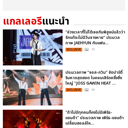
แกลเลอรี
แนะนำ
“ช่วงเวลาที่ไม่ได้เจอกันพิสูจน์แล้วว่า
รักแท้จะไม่มีวันจางหาย” ประมวล
ภาพ JAEHYUN กับแฟน...
EXCLUSIVE
: 10
ประมวลภาพ “จอส-กวิน” จัดปาร์ตี้
ริมหาดสุดฮอต ในคอนเสิร์ตครั้งยิ่ง
ใหญ่ “JOSS GAWIN HEAT ...
EXCLUSIVE
: 34
"ถ้าไม่มีทุกคนก็คงไม่มีเพิร์ธ-
แซนต้า" ประมวลภาพ เพิร์ธ-แซนต้า
เปลี่ยนฮอลล์ให...