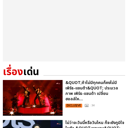
เรื่อง
เด่น
&QUOT;ถ้าไม่มีทุกคนก็คงไม่มี
เพิร์ธ-แซนต้า&QUOT; ประมวล
ภาพ เพิร์ธ-แซนต้า เปลี่ยน
ฮอลล์ให...
EXCLUSIVE
: 34
ไม่ว่าจะวันนี้หรือวันไหน ก็จะยังภูมิใจ