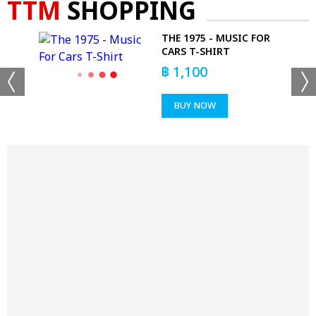
TTM
SHOPPING
'M
THE 1975 - MUSIC FOR
 T-
CARS T-SHIRT
฿
1,100
BUY NOW