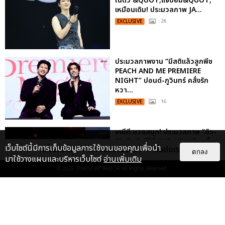
ในตัว &QUOT;แจบอม&QUOT;
เหมือนเดิม! ประมวลภาพ JA...
EXCLUSIVE
: 28
ประมวลภาพงาน “มีสติแล้วลูกพีช
PEACH AND ME PREMIERE
NIGHT” ปอนด์-ภูวินทร์ คลั่งรัก
หวา...
EXCLUSIVE
: 16
เคมีดี มวลสนุก! ประมวลภาพ “ดิว-
ธี” เปิดตัวซีรีส์ “MR.KILL มังงะสั่ง
เว็บไซต์นี้มีการเก็บข้อมูลการใช้งานของคุณเพื่อนำ
เกี่ยวกับเรา
ติดต่อลงโฆษณา
ติดต่อเรา
ตาย” ในงาน “MR.KILL...
ตกลง
มาใช้วางแผนและบริหารเว็บไซต์
อ่านเพิ่มเติม
EXCLUSIVE
: 14
© 2026
THAITICKETMAJOR
All Rights Reserved.
“ช่วงเวลาที่ไม่ได้เจอกันพิสูจน์แล้วว่า
รักแท้จะไม่มีวันจางหาย” ประมวล
ภาพ JAEHYUN กับแฟน...