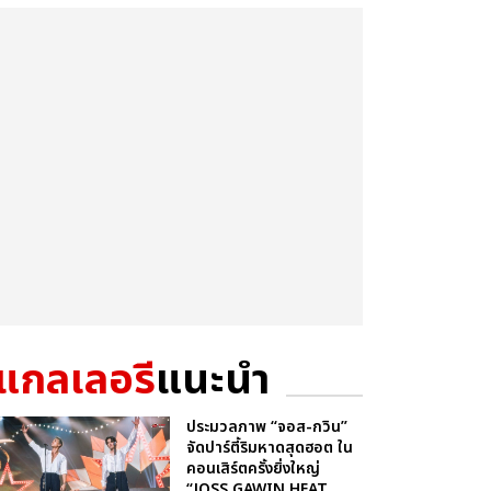
แกลเลอรี
แนะนำ
ประมวลภาพ “จอส-กวิน”
จัดปาร์ตี้ริมหาดสุดฮอต ใน
คอนเสิร์ตครั้งยิ่งใหญ่
“JOSS GAWIN HEAT ...