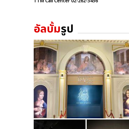
TTM Call Center 02-262-3456
อัลบั้ม
รูป