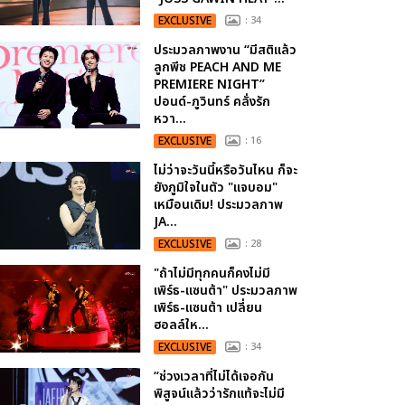
EXCLUSIVE
: 34
ประมวลภาพงาน “มีสติแล้ว
ลูกพีช PEACH AND ME
PREMIERE NIGHT”
ปอนด์-ภูวินทร์ คลั่งรัก
หวา...
EXCLUSIVE
: 16
ไม่ว่าจะวันนี้หรือวันไหน ก็จะ
ยังภูมิใจในตัว "แจบอม"
เหมือนเดิม! ประมวลภาพ
JA...
EXCLUSIVE
: 28
"ถ้าไม่มีทุกคนก็คงไม่มี
เพิร์ธ-แซนต้า" ประมวลภาพ
เพิร์ธ-แซนต้า เปลี่ยน
ฮอลล์ให...
EXCLUSIVE
: 34
“ช่วงเวลาที่ไม่ได้เจอกัน
พิสูจน์แล้วว่ารักแท้จะไม่มี