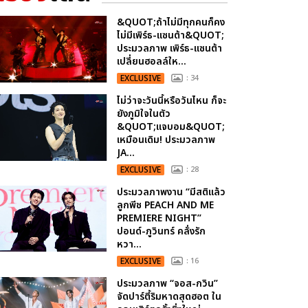
&QUOT;ถ้าไม่มีทุกคนก็คง
ไม่มีเพิร์ธ-แซนต้า&QUOT;
ประมวลภาพ เพิร์ธ-แซนต้า
เปลี่ยนฮอลล์ให...
EXCLUSIVE
: 34
ไม่ว่าจะวันนี้หรือวันไหน ก็จะ
ยังภูมิใจในตัว
&QUOT;แจบอม&QUOT;
เหมือนเดิม! ประมวลภาพ
JA...
EXCLUSIVE
: 28
ประมวลภาพงาน “มีสติแล้ว
ลูกพีช PEACH AND ME
PREMIERE NIGHT”
ปอนด์-ภูวินทร์ คลั่งรัก
หวา...
EXCLUSIVE
: 16
ประมวลภาพ “จอส-กวิน”
จัดปาร์ตี้ริมหาดสุดฮอต ใน