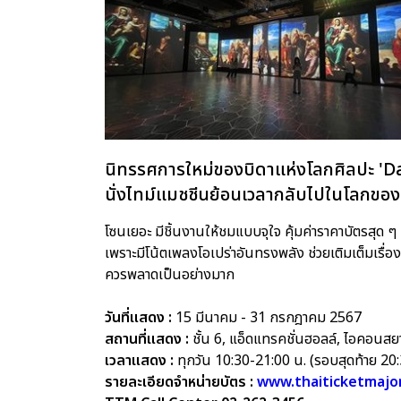
นิทรรศการใหม่ของบิดาแห่งโลกศิลปะ 'D
นั่งไทม์แมชชีนย้อนเวลากลับไปในโลกของศิล
โซนเยอะ มีชิ้นงานให้ชมแบบจุใจ คุ้มค่าราคาบัตรสุด
เพราะมีโน้ตเพลงโอเปร่าอันทรงพลัง ช่วยเติมเต็มเรื่
ควรพลาดเป็นอย่างมาก
วันที่แสดง :
15 มีนาคม - 31 กรกฎาคม 2567
สถานที่แสดง :
ชั้น 6, แอ็ดแทรคชั่นฮอลล์, ไอคอนส
เวลาแสดง :
ทุกวัน 10:30-21:00 น. (รอบสุดท้าย 20:
รายละเอียดจำหน่ายบัตร :
www.thaiticketmajo