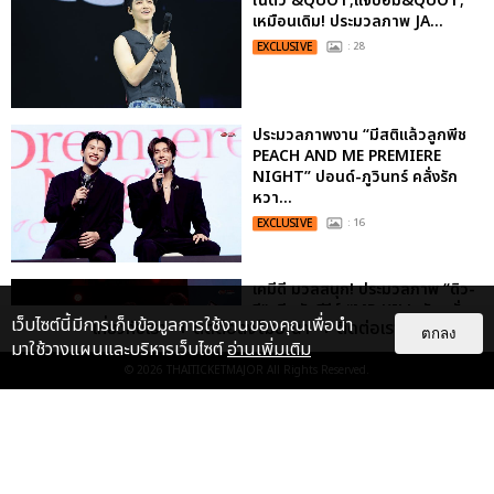
ในตัว &QUOT;แจบอม&QUOT;
เหมือนเดิม! ประมวลภาพ JA...
EXCLUSIVE
: 28
ประมวลภาพงาน “มีสติแล้วลูกพีช
PEACH AND ME PREMIERE
NIGHT” ปอนด์-ภูวินทร์ คลั่งรัก
หวา...
EXCLUSIVE
: 16
เคมีดี มวลสนุก! ประมวลภาพ “ดิว-
ธี” เปิดตัวซีรีส์ “MR.KILL มังงะสั่ง
เว็บไซต์นี้มีการเก็บข้อมูลการใช้งานของคุณเพื่อนำ
เกี่ยวกับเรา
ติดต่อลงโฆษณา
ติดต่อเรา
ตาย” ในงาน “MR.KILL...
ตกลง
มาใช้วางแผนและบริหารเว็บไซต์
อ่านเพิ่มเติม
EXCLUSIVE
: 14
© 2026
THAITICKETMAJOR
All Rights Reserved.
“ช่วงเวลาที่ไม่ได้เจอกันพิสูจน์แล้วว่า
รักแท้จะไม่มีวันจางหาย” ประมวล
ภาพ JAEHYUN กับแฟน...