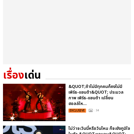
เรื่อง
เด่น
&QUOT;ถ้าไม่มีทุกคนก็คงไม่มี
เพิร์ธ-แซนต้า&QUOT; ประมวล
ภาพ เพิร์ธ-แซนต้า เปลี่ยน
ฮอลล์ให...
EXCLUSIVE
: 34
ไม่ว่าจะวันนี้หรือวันไหน ก็จะยังภูมิใจ