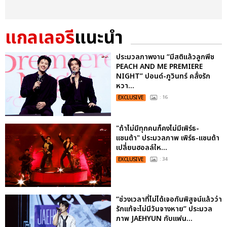
แกลเลอรี
แนะนำ
ประมวลภาพงาน “มีสติแล้วลูกพีช
PEACH AND ME PREMIERE
NIGHT” ปอนด์-ภูวินทร์ คลั่งรัก
หวา...
EXCLUSIVE
: 16
"ถ้าไม่มีทุกคนก็คงไม่มีเพิร์ธ-
แซนต้า" ประมวลภาพ เพิร์ธ-แซนต้า
เปลี่ยนฮอลล์ให...
EXCLUSIVE
: 34
“ช่วงเวลาที่ไม่ได้เจอกันพิสูจน์แล้วว่า
รักแท้จะไม่มีวันจางหาย” ประมวล
ภาพ JAEHYUN กับแฟน...