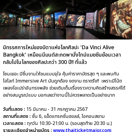
นิทรรศการใหม่ของบิดาแห่งโลกศิลปะ 'Da Vinci Alive
Bangkok' เหมือนมีมนต์สะกดพานั่งไทม์แมชชีนย้อนเวลา
กลับไปในโลกของศิลปะกว่า 300 ปี!! ที่แล้ว
โซนเยอะ มีชิ้นงานให้ชมแบบจุใจ คุ้มค่าราคาบัตรสุด ๆ และพบกับ
ไฮไลท์ Immersive Art มันถูกต้อง งดงาม ตราตรึง!! เพราะมีโน้ต
เพลงโอเปร่าอันทรงพลัง ช่วยเติมเต็มเรื่องราวความคิดสร้างสรรค์ได้
อย่างสมบูรณ์แบบ บอกเลยว่างานนี้ไม่ควรพลาดเป็นอย่างมาก
วันที่แสดง :
15 มีนาคม - 31 กรกฎาคม 2567
สถานที่แสดง :
ชั้น 6, แอ็ดแทรคชั่นฮอลล์, ไอคอนสยาม
เวลาแสดง :
ทุกวัน 10:30-21:00 น. (รอบสุดท้าย 20:30 น.)
รายละเอียดจำหน่ายบัตร :
www.thaiticketmajor.com