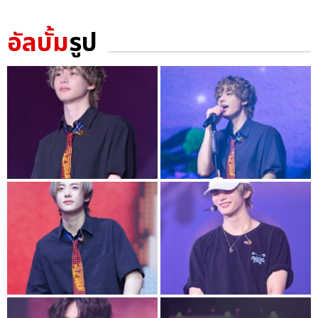
อัลบั้ม
รูป