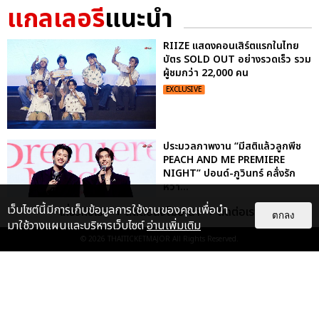
แกลเลอรี
แนะนำ
RIIZE แสดงคอนเสิร์ตแรกในไทย
บัตร SOLD OUT อย่างรวดเร็ว รวม
ผู้ชมกว่า 22,000 คน
EXCLUSIVE
ประมวลภาพงาน “มีสติแล้วลูกพีช
PEACH AND ME PREMIERE
NIGHT” ปอนด์-ภูวินทร์ คลั่งรัก
หวา...
EXCLUSIVE
: 16
เว็บไซต์นี้มีการเก็บข้อมูลการใช้งานของคุณเพื่อนำ
เกี่ยวกับเรา
ติดต่อลงโฆษณา
ติดต่อเรา
ตกลง
มาใช้วางแผนและบริหารเว็บไซต์
อ่านเพิ่มเติม
© 2026
THAITICKETMAJOR
All Rights Reserved.
ประมวลภาพ “จอส-กวิน” จัดปาร์ตี้
ริมหาดสุดฮอต ในคอนเสิร์ตครั้งยิ่ง
ใหญ่ “JOSS GAWIN HEAT ...
EXCLUSIVE
: 34