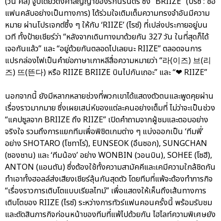
(วัน คิส) จูบเดียวดั่งคำสัญญาของรักนิรันดร์ ซึ่ง “BRIIZE” (บรีซ : ชื่อ
แฟนคลับอย่างเป็นทางการ) ได้ร่วมใจเติมเต็มความทรงจำอันมีความ
หมาย ผ่านโปรเจกต์ซึ้ง ๆ ให้กับ ‘RIIZE’ (ไรซ์) ที่เปล่งประกายอยู่บน
เวที ทั้งป้ายเชียร์ว่า “หลังจากเดินทางมาด้วยกัน 327 วัน ในที่สุดก็ได้
เจอกันแล้ว” และ “อยู่ด้วยกันตลอดไปเลยนะ RIIZE” ตลอดจนการ
แปรกล่องไฟเป็นคำย่อภาษาเกาหลีสื่อความหมายว่า “라(이즈) 브(리
즈) 뜨(뜬다) หรือ RIIZE BRIIZE บินไปกันเถอะ” และ “❤ RIIZE”
นอกจากนี้ ยังมีหลากหลายช่วงที่พวกเขาได้แสดงตัวตนและพูดคุยผ่าน
เรื่องราวมากมาย ซึ่งเผยเสน่ห์ของแต่ละคนอย่างเต็มที่ ไม่ว่าจะเป็นช่วง
“แคปซูลจาก BRIIZE ถึง RIIZE” เปิดคำถามจากผู้ชมและตอบอย่าง
จริงใจ รวมถึงการแยกทีมเพื่อพิชิตเกมต่าง ๆ แบ่งออกเป็น ‘ทีมพี่’
อย่าง SHOTARO (โชทาโร่), EUNSEOK (อึนซอก), SUNGCHAN
(ซองชาน) และ ‘ทีมน้อง’ อย่าง WONBIN (วอนบิน), SOHEE (โซฮี),
ANTON (แอนตัน) ซึ่งต้องใช้ทั้งความสามัคคีและเคมีความใกล้ชิดกัน
ทำเอาทั้งฮอลล์ส่งเสียงเชียร์ลุ้นกันสุดตัว โดยทีมที่แพ้จะต้องทำภารกิจ
“เรื่องราวการเติบโตแบบเรียลไทม์” เพื่อแสดงให้เห็นถึงเส้นทางการ
เติบโตของ RIIZE (ไรซ์) ระหว่างการทัวร์แฟนคอนครั้งนี้ พร้อมรับชม
และตัดสินภารกิจก่อนหน้าของทีมที่แพ้ไปด้วยกัน ไฮไลท์ความพิเศษยัง