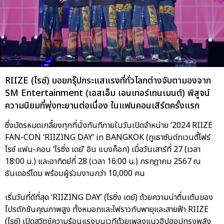
RIIZE (ไรซ์) บอยกรุ๊ปกระแสแรงที่ทั่วโลกต่างจับตามองจาก
SM Entertainment (เอสเอ็ม เอนเทอร์เทนเมนต์) พิสูจน์
ความนิยมที่พุ่งทะยานต่อเนื่อง ในแฟนคอนเสิร์ตครั้งแรก
ซึ่งบัตรหมดเกลี้ยงทุกที่นั่งทันทีภายในวันเปิดจำหน่าย ‘2024 RIIZE
FAN-CON ‘RIIZING DAY’ in BANGKOK (ทูเธาซันด์ทเวนตี้โฟร์
ไรซ์ แฟน-คอน ‘ไรซิ่ง เดย์’ อิน แบงค็อก) เมื่อวันเสาร์ที่ 27 (เวลา
18:00 น.) และอาทิตย์ที่ 28 (เวลา 16:00 น.) กรกฎาคม 2567 ณ
ธันเดอร์โดม พร้อมผู้ร่วมงานกว่า 10,000 คน
เริ่มวันที่ดีที่สุด ‘RIIZING DAY’ (ไรซิ่ง เดย์) ด้วยความน่าตื่นเต้นของ
โปรดักชันคุณภาพสูง ทั้งหมอกและไฟราวกับพายุและสายฟ้า RIIZE
(ไรซ์) เปิดสวิตช์ความร้อนแรงบนเวทีด้วยเพลงแนวฮิปฮอปทรงพลัง