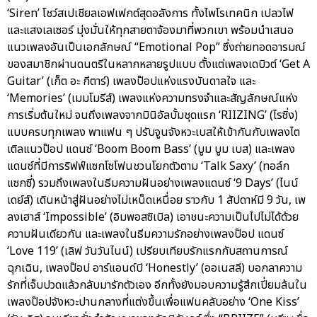
‘Siren’ โชว์สเปเชียลเอฟเฟกต์สุดอลังการ ทั้งไพโรเทคนิก เปลวไฟ
และแสงเลเซอร์ มุ่งมั่นให้ทุกสายตาจ้องมาที่พวกเขา พร้อมนำเสนอ
แนวเพลงอันเป็นเอกลักษณ์ “Emotional Pop” ซึ่งถ่ายทอดอารมณ์
ของสมาชิกผ่านดนตรีในหลากหลายรูปแบบ ตั้งแต่เพลงเดบิวต์ ‘Get A
Guitar’ (เก็ต อะ กีตาร์) เพลงป๊อปแห่งแรงบันดาลใจ และ
‘Memories’ (เมมโมรีส์) เพลงแห่งความทรงจำและสัญลักษณ์แห่ง
การเริ่มต้นใหม่ จนถึงเพลงจากมินิอัลบั้มชุดแรก ‘RIIZING’ (ไรซิ่ง)
แบบครบทุกเพลง พาแฟน ๆ ปรับจูนจังหวะเบสให้เข้ากันกับเพลงไต
เติลแนวป๊อป แดนซ์ ‘Boom Boom Bass’ (บูม บูม เบส) และเพลง
แดนซ์ที่มีการริฟฟ์แซกโซโฟนชวนโยกตัวตาม ‘Talk Saxy’ (ทอล์ก
แซกซี่) รวมถึงเพลงในธีมความฝันอย่างเพลงแดนซ์ ‘9 Days’ (ไนน์
เดย์ส์) เดินหน้าสู่ฝันอย่างไม่เหน็ดเหนื่อย ราวกับ 1 สัปดาห์มี 9 วัน, เพ
ลงเฮาส์ ‘Impossible’ (อิมพอสซิเบิล) เอาชนะความเป็นไปไม่ได้ด้วย
ความฝันเดียวกัน และเพลงในธีมความรักอย่างเพลงป๊อป แดนซ์
‘Love 119’ (เลิฟ วันวันไนน์) เปรียบเทียบรักแรกกับสถานการณ์
ฉุกเฉิน, เพลงป๊อป อาร์แอนด์บี ‘Honestly’ (ออเนสลี) บอกลาความ
รักที่เจ็บปวดแล้วกลับมารักตัวเอง อีกทั้งยังมอบความรู้สึกเปี่ยมล้นใน
เพลงป๊อปจังหวะปานกลางที่แต่งขึ้นเพื่อแฟนคลับอย่าง ‘One Kiss’