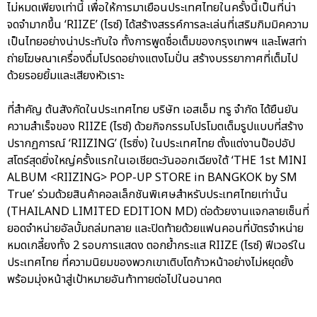
ไม่หมดเพียงเท่านี้ เพื่อให้การมาเยือนประเทศไทยในครั้งนี้เป็นที่น่า
จดจำมากขึ้น ‘RIIZE’ (ไรซ์) ได้สร้างสรรค์การละเล่นที่เสริมกิมมิคความ
เป็นไทยอย่างน่าประทับใจ ทั้งการพูดชื่อเต็มของกรุงเทพฯ และโพสท่า
ถ่ายโฆษณาเครื่องดื่มโปรดอย่างแตงโมปั่น สร้างบรรยากาศที่เต็มไป
ด้วยรอยยิ้มและเสียงหัวเราะ
ที่สำคัญ ต้นสังกัดในประเทศไทย บริษัท เอสเอ็ม ทรู จำกัด ได้ยืนยัน
ความสำเร็จของ RIIZE (ไรซ์) ด้วยกิจกรรมโปรโมตเต็มรูปแบบที่สร้าง
ปรากฏการณ์ ‘RIIZING’ (ไรซิ่ง) ในประเทศไทย ตั้งแต่งานป๊อปอัป
สโตร์สุดยิ่งใหญ่ครั้งแรกในเอเชียตะวันออกเฉียงใต้ ‘THE 1st MINI
ALBUM <RIIZING> POP-UP STORE in BANGKOK by SM
True’ ร่วมด้วยสินค้าคอลเล็กชันพิเศษสำหรับประเทศไทยเท่านั้น
(THAILAND LIMITED EDITION MD) ต่อด้วยงานแจกลายเซ็นที่
ยอดจำหน่ายอัลบั้มถล่มทลาย และปิดท้ายด้วยแฟนคอนที่บัตรจำหน่าย
หมดเกลี้ยงทั้ง 2 รอบการแสดง ตอกย้ำกระแส RIIZE (ไรซ์) ฟีเวอร์ใน
ประเทศไทย ที่ความนิยมของพวกเขาเติบโตก้าวหน้าอย่างไม่หยุดยั้ง
พร้อมมุ่งหน้าสู่เป้าหมายอันท้าทายต่อไปในอนาคต