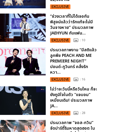
EXCLUSIVE
“ช่วงเวลาที่ไม่ได้เจอกัน
พิสูจน์แล้วว่ารักแท้จะไม่มี
วันจางหาย” ประมวลภาพ
JAEHYUN กับแฟน...
EXCLUSIVE
: 10
ประมวลภาพงาน “มีสติแล้ว
ลูกพีช PEACH AND ME
PREMIERE NIGHT”
ปอนด์-ภูวินทร์ คลั่งรัก
หวา...
EXCLUSIVE
: 16
ไม่ว่าจะวันนี้หรือวันไหน ก็จะ
ยังภูมิใจในตัว "แจบอม"
เหมือนเดิม! ประมวลภาพ
JA...
EXCLUSIVE
: 28
ประมวลภาพ “จอส-กวิน”
จัดปาร์ตี้ริมหาดสุดฮอต ใน