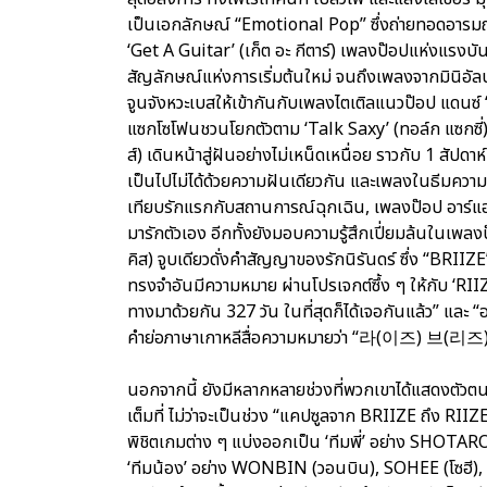
เป็นเอกลักษณ์ “Emotional Pop” ซึ่งถ่ายทอดอารม
‘Get A Guitar’ (เก็ต อะ กีตาร์) เพลงป๊อปแห่งแรง
สัญลักษณ์แห่งการเริ่มต้นใหม่ จนถึงเพลงจากมินิอั
จูนจังหวะเบสให้เข้ากันกับเพลงไตเติลแนวป๊อป แดนซ์
แซกโซโฟนชวนโยกตัวตาม ‘Talk Saxy’ (ทอล์ก แซกซี่)
ส์) เดินหน้าสู่ฝันอย่างไม่เหน็ดเหนื่อย ราวกับ 1 สัปด
เป็นไปไม่ได้ด้วยความฝันเดียวกัน และเพลงในธีมความร
เทียบรักแรกกับสถานการณ์ฉุกเฉิน, เพลงป๊อป อาร์แอ
มารักตัวเอง อีกทั้งยังมอบความรู้สึกเปี่ยมล้นในเพลง
คิส) จูบเดียวดั่งคำสัญญาของรักนิรันดร์ ซึ่ง “BRIIZE
ทรงจำอันมีความหมาย ผ่านโปรเจกต์ซึ้ง ๆ ให้กับ ‘RIIZE’ 
ทางมาด้วยกัน 327 วัน ในที่สุดก็ได้เจอกันแล้ว” แ
คำย่อภาษาเกาหลีสื่อความหมายว่า “라(이즈) 브(리즈)
นอกจากนี้ ยังมีหลากหลายช่วงที่พวกเขาได้แสดงตัวตน
เต็มที่ ไม่ว่าจะเป็นช่วง “แคปซูลจาก BRIIZE ถึง RI
พิชิตเกมต่าง ๆ แบ่งออกเป็น ‘ทีมพี่’ อย่าง SHO
‘ทีมน้อง’ อย่าง WONBIN (วอนบิน), SOHEE (โซฮี), 