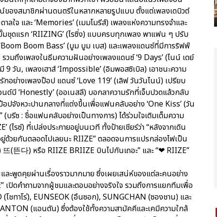
ณ์ของสมาชิกผ่านดนตรีในหลากหลายรูปแบบ ตั้งแต่เพลงเดบิวต์
บันดาลใจ และ ‘Memories’ (เมมโมรีส์) เพลงแห่งความทรงจำและ
ลบั้มชุดแรก ‘RIIZING’ (ไรซิ่ง) แบบครบทุกเพลง พาแฟน ๆ ปรับ
 ‘Boom Boom Bass’ (บูม บูม เบส) และเพลงแดนซ์ที่มีการริฟฟ์
 รวมถึงเพลงในธีมความฝันอย่างเพลงแดนซ์ ‘9 Days’ (ไนน์ เดย์
าห์มี 9 วัน, เพลงเฮาส์ ‘Impossible’ (อิมพอสซิเบิล) เอาชนะความ
ักอย่างเพลงป๊อป แดนซ์ ‘Love 119’ (เลิฟ วันวันไนน์) เปรียบ
นด์บี ‘Honestly’ (ออเนสลี) บอกลาความรักที่เจ็บปวดแล้วกลับ
ป๊อปจังหวะปานกลางที่แต่งขึ้นเพื่อแฟนคลับอย่าง ‘One Kiss’ (วัน
” (บรีซ : ชื่อแฟนคลับอย่างเป็นทางการ) ได้ร่วมใจเติมเต็มความ
(ไรซ์) ที่เปล่งประกายอยู่บนเวที ทั้งป้ายเชียร์ว่า “หลังจากเดิน
ละ “อยู่ด้วยกันตลอดไปเลยนะ RIIZE” ตลอดจนการแปรกล่องไฟเป็น
 뜨(뜬다) หรือ RIIZE BRIIZE บินไปกันเถอะ” และ “❤ RIIZE”
และพูดคุยผ่านเรื่องราวมากมาย ซึ่งเผยเสน่ห์ของแต่ละคนอย่าง
IZE” เปิดคำถามจากผู้ชมและตอบอย่างจริงใจ รวมถึงการแยกทีมเพื่อ
TARO (โชทาโร่), EUNSEOK (อึนซอก), SUNGCHAN (ซองชาน) และ
ANTON (แอนตัน) ซึ่งต้องใช้ทั้งความสามัคคีและเคมีความใกล้