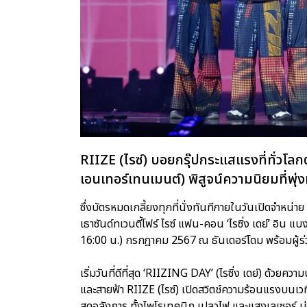
RIIZE (ไรซ์) บอยกรุ๊ปกระแสแรงที่ทั่ว
เอนเทอร์เทนเมนต์) พิสูจน์ความนิยมที่พุ
ซึ่งบัตรหมดเกลี้ยงทุกที่นั่งทันทีภายในวันเปิดจ
เธาซันด์ทเวนตี้โฟร์ ไรซ์ แฟน-คอน ‘ไรซิ่ง เดย์’ อิน แบง
16:00 น.) กรกฎาคม 2567 ณ ธันเดอร์โดม พร้อมผู้ร
เริ่มวันที่ดีที่สุด ‘RIIZING DAY’ (ไรซิ่ง เดย์) ด้ว
และสายฟ้า RIIZE (ไรซ์) เปิดสวิตช์ความร้อนแรงบนเ
สุดอลังการ ทั้งไพโรเทคนิก เปลวไฟ และแสงเลเซอร์ ม