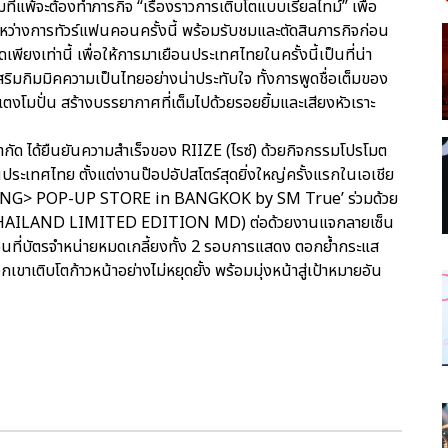
ีมที่แพ้จะต้องทำภารกิจ “เรื่องราวการเติบโตแบบเรียลไทม์” เพื่อ
ะหว่างการทัวร์แฟนคอนครั้งนี้ พร้อมรับชมและตัดสินภารกิจก่อน
พียงเท่านี้ เพื่อให้การมาเยือนประเทศไทยในครั้งนี้เป็นที่น่า
่เสริมกิมมิคความเป็นไทยอย่างน่าประทับใจ ทั้งการพูดชื่อเต็มของ
งโมปั่น สร้างบรรยากาศที่เต็มไปด้วยรอยยิ้มและเสียงหัวเราะ
จำกัด ได้ยืนยันความสำเร็จของ RIIZE (ไรซ์) ด้วยกิจกรรมโปรโมต
นประเทศไทย ตั้งแต่งานป๊อปอัปสโตร์สุดยิ่งใหญ่ครั้งแรกในเอเชีย
ZING> POP-UP STORE in BANGKOK by SM True’ ร่วมด้วย
น (THAILAND LIMITED EDITION MD) ต่อด้วยงานแจกลายเซ็น
อนที่บัตรจำหน่ายหมดเกลี้ยงทั้ง 2 รอบการแสดง ตอกย้ำกระแส
าเติบโตก้าวหน้าอย่างไม่หยุดยั้ง พร้อมมุ่งหน้าสู่เป้าหมายอัน