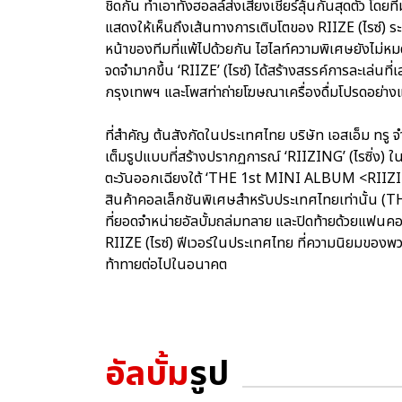
ชิดกัน ทำเอาทั้งฮอลล์ส่งเสียงเชียร์ลุ้นกันสุดตัว โดยท
แสดงให้เห็นถึงเส้นทางการเติบโตของ RIIZE (ไรซ์) ร
หน้าของทีมที่แพ้ไปด้วยกัน ไฮไลท์ความพิเศษยังไม่หมดเ
จดจำมากขึ้น ‘RIIZE’ (ไรซ์) ได้สร้างสรรค์การละเล่นที
กรุงเทพฯ และโพสท่าถ่ายโฆษณาเครื่องดื่มโปรดอย่างแต
ที่สำคัญ ต้นสังกัดในประเทศไทย บริษัท เอสเอ็ม ทรู 
เต็มรูปแบบที่สร้างปรากฏการณ์ ‘RIIZING’ (ไรซิ่ง) ใ
ตะวันออกเฉียงใต้ ‘THE 1st MINI ALBUM <RII
สินค้าคอลเล็กชันพิเศษสำหรับประเทศไทยเท่านั้
ที่ยอดจำหน่ายอัลบั้มถล่มทลาย และปิดท้ายด้วยแฟนค
RIIZE (ไรซ์) ฟีเวอร์ในประเทศไทย ที่ความนิยมของพวกเข
ท้าทายต่อไปในอนาคต
อัลบั้ม
รูป