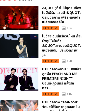
&QUOT;ถ้าไม่มีทุกคนก็คง
ไม่มีเพิร์ธ-แซนต้า&QUOT;
ประมวลภาพ เพิร์ธ-แซนต้า
เปลี่ยนฮอลล์ให...
EXCLUSIVE
: 34
ไม่ว่าจะวันนี้หรือวันไหน ก็จะ
ยังภูมิใจในตัว
&QUOT;แจบอม&QUOT;
เหมือนเดิม! ประมวลภาพ
JA...
EXCLUSIVE
: 28
ประมวลภาพงาน “มีสติแล้ว
ลูกพีช PEACH AND ME
PREMIERE NIGHT”
ปอนด์-ภูวินทร์ คลั่งรัก
หวา...
EXCLUSIVE
: 16
ประมวลภาพ “จอส-กวิน”
จัดปาร์ตี้ริมหาดสุดฮอต ใน