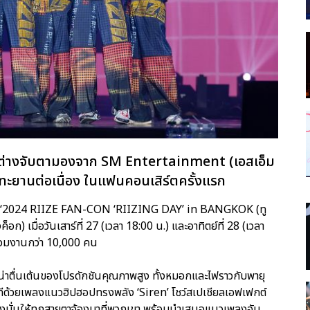
โลกต่างจับตามองจาก SM Entertainment (เอสเอ็ม
่งทะยานต่อเนื่อง ในแฟนคอนเสิร์ตครั้งแรก
ำหน่าย ‘2024 RIIZE FAN-CON ‘RIIZING DAY’ in BANGKOK (ทู
ค็อก) เมื่อวันเสาร์ที่ 27 (เวลา 18:00 น.) และอาทิตย์ที่ 28 (เวลา
่วมงานกว่า 10,000 คน
ยความน่าตื่นเต้นของโปรดักชันคุณภาพสูง ทั้งหมอกและไฟราวกับพายุ
วทีด้วยเพลงแนวฮิปฮอปทรงพลัง ‘Siren’ โชว์สเปเชียลเอฟเฟกต์
ุ่งมั่นให้ทุกสายตาจ้องมาที่พวกเขา พร้อมนำเสนอแนวเพลงอัน