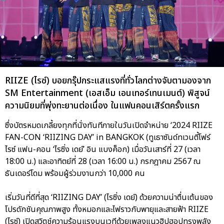
RIIZE (ไรซ์) บอยกรุ๊ปกระแสแรงที่ทั่วโลกต่างจับตามองจาก
SM Entertainment (เอสเอ็ม เอนเทอร์เทนเมนต์) พิสูจน์
ความนิยมที่พุ่งทะยานต่อเนื่อง ในแฟนคอนเสิร์ตครั้งแรก
ซึ่งบัตรหมดเกลี้ยงทุกที่นั่งทันทีภายในวันเปิดจำหน่าย ‘2024 RIIZE
FAN-CON ‘RIIZING DAY’ in BANGKOK (ทูเธาซันด์ทเวนตี้โฟร์
ไรซ์ แฟน-คอน ‘ไรซิ่ง เดย์’ อิน แบงค็อก) เมื่อวันเสาร์ที่ 27 (เวลา
18:00 น.) และอาทิตย์ที่ 28 (เวลา 16:00 น.) กรกฎาคม 2567 ณ
ธันเดอร์โดม พร้อมผู้ร่วมงานกว่า 10,000 คน
เริ่มวันที่ดีที่สุด ‘RIIZING DAY’ (ไรซิ่ง เดย์) ด้วยความน่าตื่นเต้นของ
โปรดักชันคุณภาพสูง ทั้งหมอกและไฟราวกับพายุและสายฟ้า RIIZE
(ไรซ์) เปิดสวิตช์ความร้อนแรงบนเวทีด้วยเพลงแนวฮิปฮอปทรงพลัง