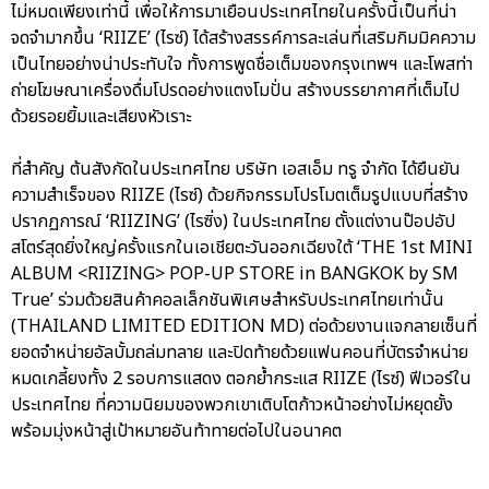
ไม่หมดเพียงเท่านี้ เพื่อให้การมาเยือนประเทศไทยในครั้งนี้เป็นที่น่า
จดจำมากขึ้น ‘RIIZE’ (ไรซ์) ได้สร้างสรรค์การละเล่นที่เสริมกิมมิคความ
เป็นไทยอย่างน่าประทับใจ ทั้งการพูดชื่อเต็มของกรุงเทพฯ และโพสท่า
ถ่ายโฆษณาเครื่องดื่มโปรดอย่างแตงโมปั่น สร้างบรรยากาศที่เต็มไป
ด้วยรอยยิ้มและเสียงหัวเราะ
ที่สำคัญ ต้นสังกัดในประเทศไทย บริษัท เอสเอ็ม ทรู จำกัด ได้ยืนยัน
ความสำเร็จของ RIIZE (ไรซ์) ด้วยกิจกรรมโปรโมตเต็มรูปแบบที่สร้าง
ปรากฏการณ์ ‘RIIZING’ (ไรซิ่ง) ในประเทศไทย ตั้งแต่งานป๊อปอัป
สโตร์สุดยิ่งใหญ่ครั้งแรกในเอเชียตะวันออกเฉียงใต้ ‘THE 1st MINI
ALBUM <RIIZING> POP-UP STORE in BANGKOK by SM
True’ ร่วมด้วยสินค้าคอลเล็กชันพิเศษสำหรับประเทศไทยเท่านั้น
(THAILAND LIMITED EDITION MD) ต่อด้วยงานแจกลายเซ็นที่
ยอดจำหน่ายอัลบั้มถล่มทลาย และปิดท้ายด้วยแฟนคอนที่บัตรจำหน่าย
หมดเกลี้ยงทั้ง 2 รอบการแสดง ตอกย้ำกระแส RIIZE (ไรซ์) ฟีเวอร์ใน
ประเทศไทย ที่ความนิยมของพวกเขาเติบโตก้าวหน้าอย่างไม่หยุดยั้ง
พร้อมมุ่งหน้าสู่เป้าหมายอันท้าทายต่อไปในอนาคต