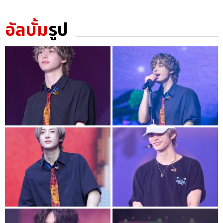
อัลบั้ม
รูป