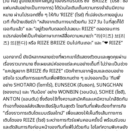
(วัน คิส) จูบเดียวดั่งคำสัญญาของรักนิรันดร์ ซึ่ง “BRIIZE” (บรีซ : ชื่อ
แฟนคลับอย่างเป็นทางการ) ได้ร่วมใจเติมเต็มความทรงจำอันมีความ
หมาย ผ่านโปรเจกต์ซึ้ง ๆ ให้กับ ‘RIIZE’ (ไรซ์) ที่เปล่งประกายอยู่บน
เวที ทั้งป้ายเชียร์ว่า “หลังจากเดินทางมาด้วยกัน 327 วัน ในที่สุดก็ได้
เจอกันแล้ว” และ “อยู่ด้วยกันตลอดไปเลยนะ RIIZE” ตลอดจนการ
แปรกล่องไฟเป็นคำย่อภาษาเกาหลีสื่อความหมายว่า “라(이즈) 브(리
즈) 뜨(뜬다) หรือ RIIZE BRIIZE บินไปกันเถอะ” และ “❤ RIIZE”
นอกจากนี้ ยังมีหลากหลายช่วงที่พวกเขาได้แสดงตัวตนและพูดคุยผ่าน
เรื่องราวมากมาย ซึ่งเผยเสน่ห์ของแต่ละคนอย่างเต็มที่ ไม่ว่าจะเป็นช่วง
“แคปซูลจาก BRIIZE ถึง RIIZE” เปิดคำถามจากผู้ชมและตอบอย่าง
จริงใจ รวมถึงการแยกทีมเพื่อพิชิตเกมต่าง ๆ แบ่งออกเป็น ‘ทีมพี่’
อย่าง SHOTARO (โชทาโร่), EUNSEOK (อึนซอก), SUNGCHAN
(ซองชาน) และ ‘ทีมน้อง’ อย่าง WONBIN (วอนบิน), SOHEE (โซฮี),
ANTON (แอนตัน) ซึ่งต้องใช้ทั้งความสามัคคีและเคมีความใกล้ชิดกัน
ทำเอาทั้งฮอลล์ส่งเสียงเชียร์ลุ้นกันสุดตัว โดยทีมที่แพ้จะต้องทำภารกิจ
“เรื่องราวการเติบโตแบบเรียลไทม์” เพื่อแสดงให้เห็นถึงเส้นทางการ
เติบโตของ RIIZE (ไรซ์) ระหว่างการทัวร์แฟนคอนครั้งนี้ พร้อมรับชม
และตัดสินภารกิจก่อนหน้าของทีมที่แพ้ไปด้วยกัน ไฮไลท์ความพิเศษยัง