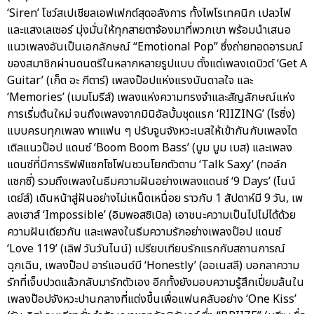
‘Siren’ โชว์สเปเชียลเอฟเฟกต์สุดอลังการ ทั้งไพโรเทคนิก เปลวไฟ
และแสงเลเซอร์ มุ่งมั่นให้ทุกสายตาจ้องมาที่พวกเขา พร้อมนำเสนอ
แนวเพลงอันเป็นเอกลักษณ์ “Emotional Pop” ซึ่งถ่ายทอดอารมณ์
ของสมาชิกผ่านดนตรีในหลากหลายรูปแบบ ตั้งแต่เพลงเดบิวต์ ‘Get A
Guitar’ (เก็ต อะ กีตาร์) เพลงป๊อปแห่งแรงบันดาลใจ และ
‘Memories’ (เมมโมรีส์) เพลงแห่งความทรงจำและสัญลักษณ์แห่ง
การเริ่มต้นใหม่ จนถึงเพลงจากมินิอัลบั้มชุดแรก ‘RIIZING’ (ไรซิ่ง)
แบบครบทุกเพลง พาแฟน ๆ ปรับจูนจังหวะเบสให้เข้ากันกับเพลงไต
เติลแนวป๊อป แดนซ์ ‘Boom Boom Bass’ (บูม บูม เบส) และเพลง
แดนซ์ที่มีการริฟฟ์แซกโซโฟนชวนโยกตัวตาม ‘Talk Saxy’ (ทอล์ก
แซกซี่) รวมถึงเพลงในธีมความฝันอย่างเพลงแดนซ์ ‘9 Days’ (ไนน์
เดย์ส์) เดินหน้าสู่ฝันอย่างไม่เหน็ดเหนื่อย ราวกับ 1 สัปดาห์มี 9 วัน, เพ
ลงเฮาส์ ‘Impossible’ (อิมพอสซิเบิล) เอาชนะความเป็นไปไม่ได้ด้วย
ความฝันเดียวกัน และเพลงในธีมความรักอย่างเพลงป๊อป แดนซ์
‘Love 119’ (เลิฟ วันวันไนน์) เปรียบเทียบรักแรกกับสถานการณ์
ฉุกเฉิน, เพลงป๊อป อาร์แอนด์บี ‘Honestly’ (ออเนสลี) บอกลาความ
รักที่เจ็บปวดแล้วกลับมารักตัวเอง อีกทั้งยังมอบความรู้สึกเปี่ยมล้นใน
เพลงป๊อปจังหวะปานกลางที่แต่งขึ้นเพื่อแฟนคลับอย่าง ‘One Kiss’