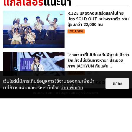
แกลเลอรี
แนะนำ
RIIZE แสดงคอนเสิร์ตแรกในไทย
บัตร SOLD OUT อย่างรวดเร็ว รวม
ผู้ชมกว่า 22,000 คน
EXCLUSIVE
“ช่วงเวลาที่ไม่ได้เจอกันพิสูจน์แล้วว่า
รักแท้จะไม่มีวันจางหาย” ประมวล
ภาพ JAEHYUN กับแฟน...
EXCLUSIVE
: 10
เว็บไซต์นี้มีการเก็บข้อมูลการใช้งานของคุณเพื่อนำ
เกี่ยวกับเรา
ติดต่อลงโฆษณา
ติดต่อเรา
ตกลง
มาใช้วางแผนและบริหารเว็บไซต์
อ่านเพิ่มเติม
© 2026
THAITICKETMAJOR
All Rights Reserved.
ประมวลภาพ “จอส-กวิน” จัดปาร์ตี้
ริมหาดสุดฮอต ในคอนเสิร์ตครั้งยิ่ง
ใหญ่ “JOSS GAWIN HEAT ...
EXCLUSIVE
: 34