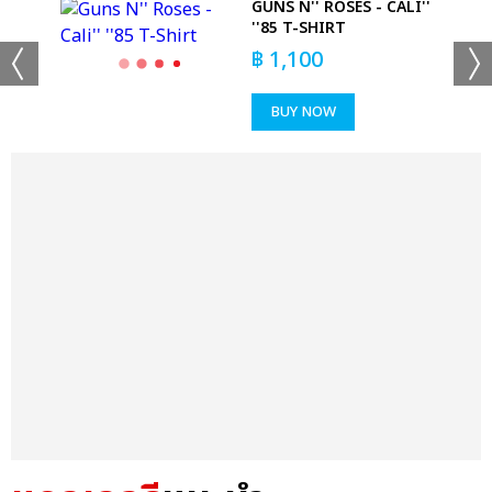
REST
GUNS N'' ROSES - CALI''
''85 T-SHIRT
฿
1,100
BUY NOW