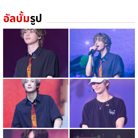
อัลบั้ม
รูป