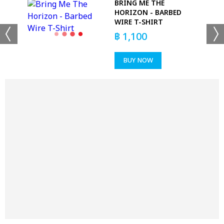
K
BRING ME THE
HORIZON - BARBED
WIRE T-SHIRT
฿
1,100
BUY NOW