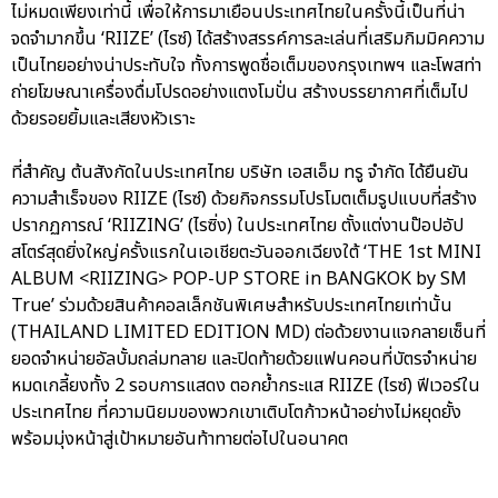
ไม่หมดเพียงเท่านี้ เพื่อให้การมาเยือนประเทศไทยในครั้งนี้เป็นที่น่า
จดจำมากขึ้น ‘RIIZE’ (ไรซ์) ได้สร้างสรรค์การละเล่นที่เสริมกิมมิคความ
เป็นไทยอย่างน่าประทับใจ ทั้งการพูดชื่อเต็มของกรุงเทพฯ และโพสท่า
ถ่ายโฆษณาเครื่องดื่มโปรดอย่างแตงโมปั่น สร้างบรรยากาศที่เต็มไป
ด้วยรอยยิ้มและเสียงหัวเราะ
ที่สำคัญ ต้นสังกัดในประเทศไทย บริษัท เอสเอ็ม ทรู จำกัด ได้ยืนยัน
ความสำเร็จของ RIIZE (ไรซ์) ด้วยกิจกรรมโปรโมตเต็มรูปแบบที่สร้าง
ปรากฏการณ์ ‘RIIZING’ (ไรซิ่ง) ในประเทศไทย ตั้งแต่งานป๊อปอัป
สโตร์สุดยิ่งใหญ่ครั้งแรกในเอเชียตะวันออกเฉียงใต้ ‘THE 1st MINI
ALBUM <RIIZING> POP-UP STORE in BANGKOK by SM
True’ ร่วมด้วยสินค้าคอลเล็กชันพิเศษสำหรับประเทศไทยเท่านั้น
(THAILAND LIMITED EDITION MD) ต่อด้วยงานแจกลายเซ็นที่
ยอดจำหน่ายอัลบั้มถล่มทลาย และปิดท้ายด้วยแฟนคอนที่บัตรจำหน่าย
หมดเกลี้ยงทั้ง 2 รอบการแสดง ตอกย้ำกระแส RIIZE (ไรซ์) ฟีเวอร์ใน
ประเทศไทย ที่ความนิยมของพวกเขาเติบโตก้าวหน้าอย่างไม่หยุดยั้ง
พร้อมมุ่งหน้าสู่เป้าหมายอันท้าทายต่อไปในอนาคต