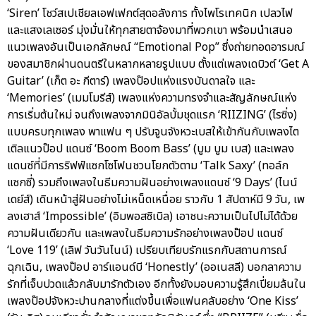
‘Siren’ โชว์สเปเชียลเอฟเฟกต์สุดอลังการ ทั้งไพโรเทคนิก เปลวไฟ
และแสงเลเซอร์ มุ่งมั่นให้ทุกสายตาจ้องมาที่พวกเขา พร้อมนำเสนอ
แนวเพลงอันเป็นเอกลักษณ์ “Emotional Pop” ซึ่งถ่ายทอดอารมณ์
ของสมาชิกผ่านดนตรีในหลากหลายรูปแบบ ตั้งแต่เพลงเดบิวต์ ‘Get A
Guitar’ (เก็ต อะ กีตาร์) เพลงป๊อปแห่งแรงบันดาลใจ และ
‘Memories’ (เมมโมรีส์) เพลงแห่งความทรงจำและสัญลักษณ์แห่ง
การเริ่มต้นใหม่ จนถึงเพลงจากมินิอัลบั้มชุดแรก ‘RIIZING’ (ไรซิ่ง)
แบบครบทุกเพลง พาแฟน ๆ ปรับจูนจังหวะเบสให้เข้ากันกับเพลงไต
เติลแนวป๊อป แดนซ์ ‘Boom Boom Bass’ (บูม บูม เบส) และเพลง
แดนซ์ที่มีการริฟฟ์แซกโซโฟนชวนโยกตัวตาม ‘Talk Saxy’ (ทอล์ก
แซกซี่) รวมถึงเพลงในธีมความฝันอย่างเพลงแดนซ์ ‘9 Days’ (ไนน์
เดย์ส์) เดินหน้าสู่ฝันอย่างไม่เหน็ดเหนื่อย ราวกับ 1 สัปดาห์มี 9 วัน, เพ
ลงเฮาส์ ‘Impossible’ (อิมพอสซิเบิล) เอาชนะความเป็นไปไม่ได้ด้วย
ความฝันเดียวกัน และเพลงในธีมความรักอย่างเพลงป๊อป แดนซ์
‘Love 119’ (เลิฟ วันวันไนน์) เปรียบเทียบรักแรกกับสถานการณ์
ฉุกเฉิน, เพลงป๊อป อาร์แอนด์บี ‘Honestly’ (ออเนสลี) บอกลาความ
รักที่เจ็บปวดแล้วกลับมารักตัวเอง อีกทั้งยังมอบความรู้สึกเปี่ยมล้นใน
เพลงป๊อปจังหวะปานกลางที่แต่งขึ้นเพื่อแฟนคลับอย่าง ‘One Kiss’