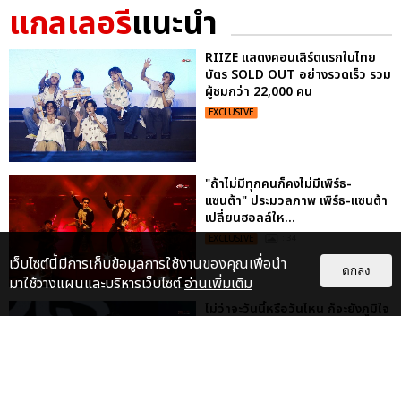
แกลเลอรี
แนะนำ
RIIZE แสดงคอนเสิร์ตแรกในไทย
บัตร SOLD OUT อย่างรวดเร็ว รวม
ผู้ชมกว่า 22,000 คน
EXCLUSIVE
"ถ้าไม่มีทุกคนก็คงไม่มีเพิร์ธ-
แซนต้า" ประมวลภาพ เพิร์ธ-แซนต้า
เปลี่ยนฮอลล์ให...
EXCLUSIVE
: 34
เว็บไซต์นี้มีการเก็บข้อมูลการใช้งานของคุณเพื่อนำ
ตกลง
มาใช้วางแผนและบริหารเว็บไซต์
อ่านเพิ่มเติม
ไม่ว่าจะวันนี้หรือวันไหน ก็จะยังภูมิใจ
ในตัว "แจบอม" เหมือนเดิม!
ประมวลภาพ JA...
EXCLUSIVE
: 28