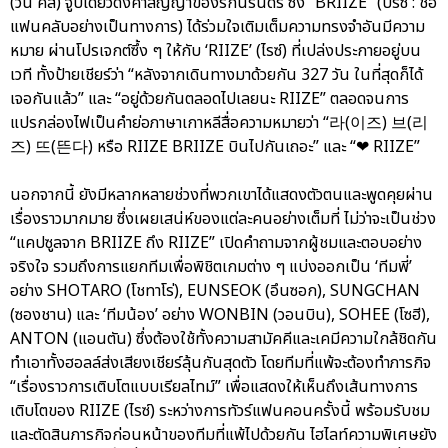
(วัน คิส) จูบเดียวดั่งคำสัญญาของรักนิรันดร์ ซึ่ง “BRIIZE” (บรีซ : ชื่อ
แฟนคลับอย่างเป็นทางการ) ได้ร่วมใจเติมเต็มความทรงจำอันมีความ
หมาย ผ่านโปรเจกต์ซึ้ง ๆ ให้กับ ‘RIIZE’ (ไรซ์) ที่เปล่งประกายอยู่บน
เวที ทั้งป้ายเชียร์ว่า “หลังจากเดินทางมาด้วยกัน 327 วัน ในที่สุดก็ได้
เจอกันแล้ว” และ “อยู่ด้วยกันตลอดไปเลยนะ RIIZE” ตลอดจนการ
แปรกล่องไฟเป็นคำย่อภาษาเกาหลีสื่อความหมายว่า “라(이즈) 브(리
즈) 뜨(뜬다) หรือ RIIZE BRIIZE บินไปกันเถอะ” และ “❤ RIIZE”
นอกจากนี้ ยังมีหลากหลายช่วงที่พวกเขาได้แสดงตัวตนและพูดคุยผ่าน
เรื่องราวมากมาย ซึ่งเผยเสน่ห์ของแต่ละคนอย่างเต็มที่ ไม่ว่าจะเป็นช่วง
“แคปซูลจาก BRIIZE ถึง RIIZE” เปิดคำถามจากผู้ชมและตอบอย่าง
จริงใจ รวมถึงการแยกทีมเพื่อพิชิตเกมต่าง ๆ แบ่งออกเป็น ‘ทีมพี่’
อย่าง SHOTARO (โชทาโร่), EUNSEOK (อึนซอก), SUNGCHAN
(ซองชาน) และ ‘ทีมน้อง’ อย่าง WONBIN (วอนบิน), SOHEE (โซฮี),
ANTON (แอนตัน) ซึ่งต้องใช้ทั้งความสามัคคีและเคมีความใกล้ชิดกัน
ทำเอาทั้งฮอลล์ส่งเสียงเชียร์ลุ้นกันสุดตัว โดยทีมที่แพ้จะต้องทำภารกิจ
“เรื่องราวการเติบโตแบบเรียลไทม์” เพื่อแสดงให้เห็นถึงเส้นทางการ
เติบโตของ RIIZE (ไรซ์) ระหว่างการทัวร์แฟนคอนครั้งนี้ พร้อมรับชม
และตัดสินภารกิจก่อนหน้าของทีมที่แพ้ไปด้วยกัน ไฮไลท์ความพิเศษยัง