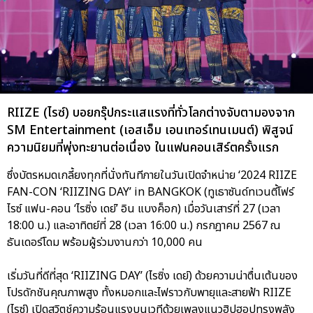
RIIZE (ไรซ์) บอยกรุ๊ปกระแสแรงที่ทั่วโลกต่างจับตามองจาก
SM Entertainment (เอสเอ็ม เอนเทอร์เทนเมนต์) พิสูจน์
ความนิยมที่พุ่งทะยานต่อเนื่อง ในแฟนคอนเสิร์ตครั้งแรก
ซึ่งบัตรหมดเกลี้ยงทุกที่นั่งทันทีภายในวันเปิดจำหน่าย ‘2024 RIIZE
FAN-CON ‘RIIZING DAY’ in BANGKOK (ทูเธาซันด์ทเวนตี้โฟร์
ไรซ์ แฟน-คอน ‘ไรซิ่ง เดย์’ อิน แบงค็อก) เมื่อวันเสาร์ที่ 27 (เวลา
18:00 น.) และอาทิตย์ที่ 28 (เวลา 16:00 น.) กรกฎาคม 2567 ณ
ธันเดอร์โดม พร้อมผู้ร่วมงานกว่า 10,000 คน
เริ่มวันที่ดีที่สุด ‘RIIZING DAY’ (ไรซิ่ง เดย์) ด้วยความน่าตื่นเต้นของ
โปรดักชันคุณภาพสูง ทั้งหมอกและไฟราวกับพายุและสายฟ้า RIIZE
(ไรซ์) เปิดสวิตช์ความร้อนแรงบนเวทีด้วยเพลงแนวฮิปฮอปทรงพลัง