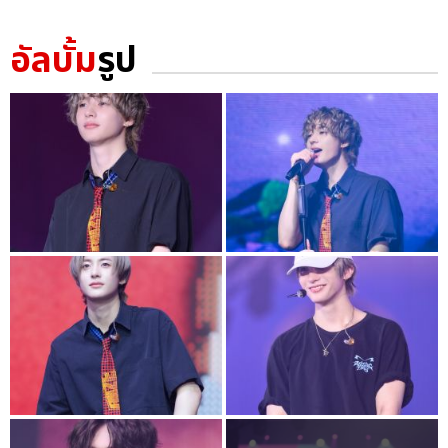
อัลบั้ม
รูป