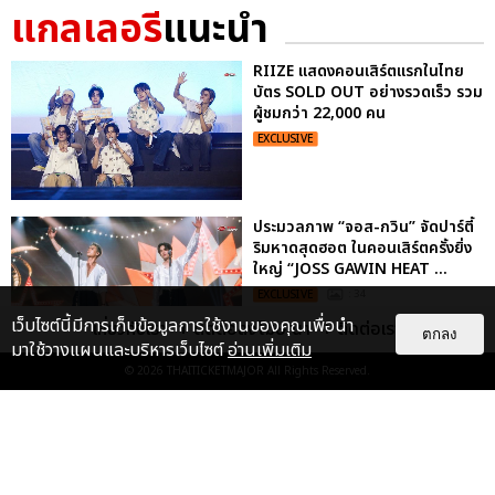
แกลเลอรี
แนะนำ
RIIZE แสดงคอนเสิร์ตแรกในไทย
บัตร SOLD OUT อย่างรวดเร็ว รวม
ผู้ชมกว่า 22,000 คน
EXCLUSIVE
ประมวลภาพ “จอส-กวิน” จัดปาร์ตี้
ริมหาดสุดฮอต ในคอนเสิร์ตครั้งยิ่ง
ใหญ่ “JOSS GAWIN HEAT ...
EXCLUSIVE
: 34
เว็บไซต์นี้มีการเก็บข้อมูลการใช้งานของคุณเพื่อนำ
เกี่ยวกับเรา
ติดต่อลงโฆษณา
ติดต่อเรา
ตกลง
มาใช้วางแผนและบริหารเว็บไซต์
อ่านเพิ่มเติม
© 2026
THAITICKETMAJOR
All Rights Reserved.
“ช่วงเวลาที่ไม่ได้เจอกันพิสูจน์แล้วว่า
รักแท้จะไม่มีวันจางหาย” ประมวล
ภาพ JAEHYUN กับแฟน...
EXCLUSIVE
: 10