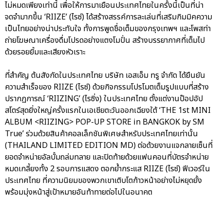
ไม่หมดเพียงเท่านี้ เพื่อให้การมาเยือนประเทศไทยในครั้งนี้เป็นที่น่า
จดจำมากขึ้น ‘RIIZE’ (ไรซ์) ได้สร้างสรรค์การละเล่นที่เสริมกิมมิคความ
เป็นไทยอย่างน่าประทับใจ ทั้งการพูดชื่อเต็มของกรุงเทพฯ และโพสท่า
ถ่ายโฆษณาเครื่องดื่มโปรดอย่างแตงโมปั่น สร้างบรรยากาศที่เต็มไป
ด้วยรอยยิ้มและเสียงหัวเราะ
ที่สำคัญ ต้นสังกัดในประเทศไทย บริษัท เอสเอ็ม ทรู จำกัด ได้ยืนยัน
ความสำเร็จของ RIIZE (ไรซ์) ด้วยกิจกรรมโปรโมตเต็มรูปแบบที่สร้าง
ปรากฏการณ์ ‘RIIZING’ (ไรซิ่ง) ในประเทศไทย ตั้งแต่งานป๊อปอัป
สโตร์สุดยิ่งใหญ่ครั้งแรกในเอเชียตะวันออกเฉียงใต้ ‘THE 1st MINI
ALBUM <RIIZING> POP-UP STORE in BANGKOK by SM
True’ ร่วมด้วยสินค้าคอลเล็กชันพิเศษสำหรับประเทศไทยเท่านั้น
(THAILAND LIMITED EDITION MD) ต่อด้วยงานแจกลายเซ็นที่
ยอดจำหน่ายอัลบั้มถล่มทลาย และปิดท้ายด้วยแฟนคอนที่บัตรจำหน่าย
หมดเกลี้ยงทั้ง 2 รอบการแสดง ตอกย้ำกระแส RIIZE (ไรซ์) ฟีเวอร์ใน
ประเทศไทย ที่ความนิยมของพวกเขาเติบโตก้าวหน้าอย่างไม่หยุดยั้ง
พร้อมมุ่งหน้าสู่เป้าหมายอันท้าทายต่อไปในอนาคต