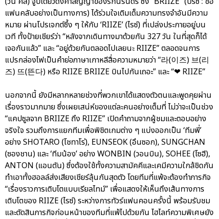
(วัน คิส) จูบเดียวดั่งคำสัญญาของรักนิรันดร์ ซึ่ง “BRIIZE” (บรีซ : ชื่อ
แฟนคลับอย่างเป็นทางการ) ได้ร่วมใจเติมเต็มความทรงจำอันมีความ
หมาย ผ่านโปรเจกต์ซึ้ง ๆ ให้กับ ‘RIIZE’ (ไรซ์) ที่เปล่งประกายอยู่บน
เวที ทั้งป้ายเชียร์ว่า “หลังจากเดินทางมาด้วยกัน 327 วัน ในที่สุดก็ได้
เจอกันแล้ว” และ “อยู่ด้วยกันตลอดไปเลยนะ RIIZE” ตลอดจนการ
แปรกล่องไฟเป็นคำย่อภาษาเกาหลีสื่อความหมายว่า “라(이즈) 브(리
즈) 뜨(뜬다) หรือ RIIZE BRIIZE บินไปกันเถอะ” และ “❤ RIIZE”
นอกจากนี้ ยังมีหลากหลายช่วงที่พวกเขาได้แสดงตัวตนและพูดคุยผ่าน
เรื่องราวมากมาย ซึ่งเผยเสน่ห์ของแต่ละคนอย่างเต็มที่ ไม่ว่าจะเป็นช่วง
“แคปซูลจาก BRIIZE ถึง RIIZE” เปิดคำถามจากผู้ชมและตอบอย่าง
จริงใจ รวมถึงการแยกทีมเพื่อพิชิตเกมต่าง ๆ แบ่งออกเป็น ‘ทีมพี่’
อย่าง SHOTARO (โชทาโร่), EUNSEOK (อึนซอก), SUNGCHAN
(ซองชาน) และ ‘ทีมน้อง’ อย่าง WONBIN (วอนบิน), SOHEE (โซฮี),
ANTON (แอนตัน) ซึ่งต้องใช้ทั้งความสามัคคีและเคมีความใกล้ชิดกัน
ทำเอาทั้งฮอลล์ส่งเสียงเชียร์ลุ้นกันสุดตัว โดยทีมที่แพ้จะต้องทำภารกิจ
“เรื่องราวการเติบโตแบบเรียลไทม์” เพื่อแสดงให้เห็นถึงเส้นทางการ
เติบโตของ RIIZE (ไรซ์) ระหว่างการทัวร์แฟนคอนครั้งนี้ พร้อมรับชม
และตัดสินภารกิจก่อนหน้าของทีมที่แพ้ไปด้วยกัน ไฮไลท์ความพิเศษยัง