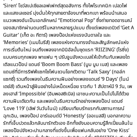
‘Siren’ โชว์สเปเชียลเอฟเฟกต์สุดอลังการ ทั้งไพโรเทคนิก เปลวไฟ
และแสงเลเซอร์ มุ่งมั่นให้ทุกสายตาจ้องมาที่พวกเขา พร้อมนำเสนอ
แนวเพลงอันเป็นเอกลักษณ์ “Emotional Pop” ซึ่งถ่ายทอดอารมณ์
ของสมาชิกผ่านดนตรีในหลากหลายรูปแบบ ตั้งแต่เพลงเดบิวต์ ‘Get A
Guitar’ (เก็ต อะ กีตาร์) เพลงป๊อปแห่งแรงบันดาลใจ และ
‘Memories’ (เมมโมรีส์) เพลงแห่งความทรงจำและสัญลักษณ์แห่ง
การเริ่มต้นใหม่ จนถึงเพลงจากมินิอัลบั้มชุดแรก ‘RIIZING’ (ไรซิ่ง)
แบบครบทุกเพลง พาแฟน ๆ ปรับจูนจังหวะเบสให้เข้ากันกับเพลงไต
เติลแนวป๊อป แดนซ์ ‘Boom Boom Bass’ (บูม บูม เบส) และเพลง
แดนซ์ที่มีการริฟฟ์แซกโซโฟนชวนโยกตัวตาม ‘Talk Saxy’ (ทอล์ก
แซกซี่) รวมถึงเพลงในธีมความฝันอย่างเพลงแดนซ์ ‘9 Days’ (ไนน์
เดย์ส์) เดินหน้าสู่ฝันอย่างไม่เหน็ดเหนื่อย ราวกับ 1 สัปดาห์มี 9 วัน, เพ
ลงเฮาส์ ‘Impossible’ (อิมพอสซิเบิล) เอาชนะความเป็นไปไม่ได้ด้วย
ความฝันเดียวกัน และเพลงในธีมความรักอย่างเพลงป๊อป แดนซ์
‘Love 119’ (เลิฟ วันวันไนน์) เปรียบเทียบรักแรกกับสถานการณ์
ฉุกเฉิน, เพลงป๊อป อาร์แอนด์บี ‘Honestly’ (ออเนสลี) บอกลาความ
รักที่เจ็บปวดแล้วกลับมารักตัวเอง อีกทั้งยังมอบความรู้สึกเปี่ยมล้นใน
เพลงป๊อปจังหวะปานกลางที่แต่งขึ้นเพื่อแฟนคลับอย่าง ‘One Kiss’