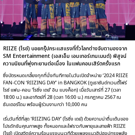
RIIZE (ไรซ์) บอยกรุ๊ปกระแสแรงที่ทั่วโลกต่างจับตามองจาก
SM Entertainment (เอสเอ็ม เอนเทอร์เทนเมนต์) พิสูจน์
ความนิยมที่พุ่งทะยานต่อเนื่อง ในแฟนคอนเสิร์ตครั้งแรก
ซึ่งบัตรหมดเกลี้ยงทุกที่นั่งทันทีภายในวันเปิดจำหน่าย ‘2024 RIIZE
FAN-CON ‘RIIZING DAY’ in BANGKOK (ทูเธาซันด์ทเวนตี้โฟร์
ไรซ์ แฟน-คอน ‘ไรซิ่ง เดย์’ อิน แบงค็อก) เมื่อวันเสาร์ที่ 27 (เวลา
18:00 น.) และอาทิตย์ที่ 28 (เวลา 16:00 น.) กรกฎาคม 2567 ณ
ธันเดอร์โดม พร้อมผู้ร่วมงานกว่า 10,000 คน
เริ่มวันที่ดีที่สุด ‘RIIZING DAY’ (ไรซิ่ง เดย์) ด้วยความน่าตื่นเต้นของ
โปรดักชันคุณภาพสูง ทั้งหมอกและไฟราวกับพายุและสายฟ้า RIIZE
(ไรซ์) เปิดสวิตช์ความร้อนแรงบนเวทีด้วยเพลงแนวฮิปฮอปทรงพลัง