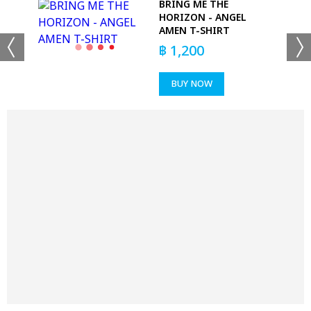
BRING ME THE
KS
HORIZON - ANGEL
AMEN T-SHIRT
฿
1,200
BUY NOW