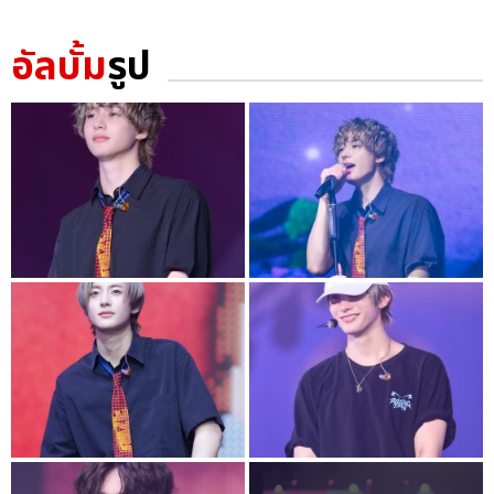
อัลบั้ม
รูป