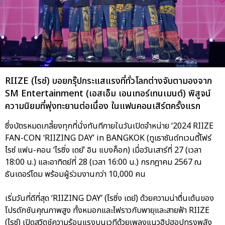
RIIZE (ไรซ์) บอยกรุ๊ปกระแสแรงที่ทั่วโลกต่างจับตามองจาก
SM Entertainment (เอสเอ็ม เอนเทอร์เทนเมนต์) พิสูจน์
ความนิยมที่พุ่งทะยานต่อเนื่อง ในแฟนคอนเสิร์ตครั้งแรก
ซึ่งบัตรหมดเกลี้ยงทุกที่นั่งทันทีภายในวันเปิดจำหน่าย ‘2024 RIIZE
FAN-CON ‘RIIZING DAY’ in BANGKOK (ทูเธาซันด์ทเวนตี้โฟร์
ไรซ์ แฟน-คอน ‘ไรซิ่ง เดย์’ อิน แบงค็อก) เมื่อวันเสาร์ที่ 27 (เวลา
18:00 น.) และอาทิตย์ที่ 28 (เวลา 16:00 น.) กรกฎาคม 2567 ณ
ธันเดอร์โดม พร้อมผู้ร่วมงานกว่า 10,000 คน
เริ่มวันที่ดีที่สุด ‘RIIZING DAY’ (ไรซิ่ง เดย์) ด้วยความน่าตื่นเต้นของ
โปรดักชันคุณภาพสูง ทั้งหมอกและไฟราวกับพายุและสายฟ้า RIIZE
(ไรซ์) เปิดสวิตช์ความร้อนแรงบนเวทีด้วยเพลงแนวฮิปฮอปทรงพลัง