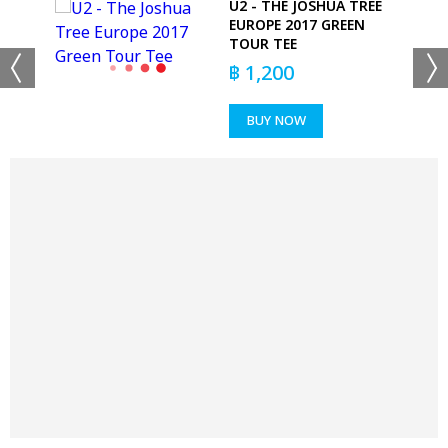
U2 - THE JOSHUA TREE
IRT
EUROPE 2017 GREEN
TOUR TEE
฿
1,200
BUY NOW