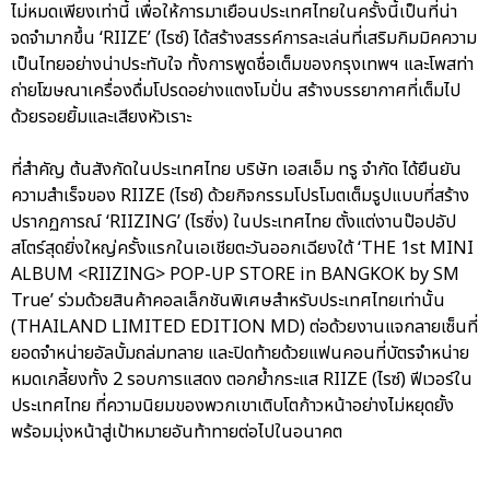
ไม่หมดเพียงเท่านี้ เพื่อให้การมาเยือนประเทศไทยในครั้งนี้เป็นที่น่า
จดจำมากขึ้น ‘RIIZE’ (ไรซ์) ได้สร้างสรรค์การละเล่นที่เสริมกิมมิคความ
เป็นไทยอย่างน่าประทับใจ ทั้งการพูดชื่อเต็มของกรุงเทพฯ และโพสท่า
ถ่ายโฆษณาเครื่องดื่มโปรดอย่างแตงโมปั่น สร้างบรรยากาศที่เต็มไป
ด้วยรอยยิ้มและเสียงหัวเราะ
ที่สำคัญ ต้นสังกัดในประเทศไทย บริษัท เอสเอ็ม ทรู จำกัด ได้ยืนยัน
ความสำเร็จของ RIIZE (ไรซ์) ด้วยกิจกรรมโปรโมตเต็มรูปแบบที่สร้าง
ปรากฏการณ์ ‘RIIZING’ (ไรซิ่ง) ในประเทศไทย ตั้งแต่งานป๊อปอัป
สโตร์สุดยิ่งใหญ่ครั้งแรกในเอเชียตะวันออกเฉียงใต้ ‘THE 1st MINI
ALBUM <RIIZING> POP-UP STORE in BANGKOK by SM
True’ ร่วมด้วยสินค้าคอลเล็กชันพิเศษสำหรับประเทศไทยเท่านั้น
(THAILAND LIMITED EDITION MD) ต่อด้วยงานแจกลายเซ็นที่
ยอดจำหน่ายอัลบั้มถล่มทลาย และปิดท้ายด้วยแฟนคอนที่บัตรจำหน่าย
หมดเกลี้ยงทั้ง 2 รอบการแสดง ตอกย้ำกระแส RIIZE (ไรซ์) ฟีเวอร์ใน
ประเทศไทย ที่ความนิยมของพวกเขาเติบโตก้าวหน้าอย่างไม่หยุดยั้ง
พร้อมมุ่งหน้าสู่เป้าหมายอันท้าทายต่อไปในอนาคต