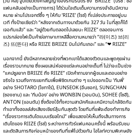
(วัน คิส) จูบเดียวดั่งคำสัญญาของรักนิรันดร์ ซึ่ง “BRIIZE” (บรีซ : ชื่อ
แฟนคลับอย่างเป็นทางการ) ได้ร่วมใจเติมเต็มความทรงจำอันมีความ
หมาย ผ่านโปรเจกต์ซึ้ง ๆ ให้กับ ‘RIIZE’ (ไรซ์) ที่เปล่งประกายอยู่บน
เวที ทั้งป้ายเชียร์ว่า “หลังจากเดินทางมาด้วยกัน 327 วัน ในที่สุดก็ได้
เจอกันแล้ว” และ “อยู่ด้วยกันตลอดไปเลยนะ RIIZE” ตลอดจนการ
แปรกล่องไฟเป็นคำย่อภาษาเกาหลีสื่อความหมายว่า “라(이즈) 브(리
즈) 뜨(뜬다) หรือ RIIZE BRIIZE บินไปกันเถอะ” และ “❤ RIIZE”
นอกจากนี้ ยังมีหลากหลายช่วงที่พวกเขาได้แสดงตัวตนและพูดคุยผ่าน
เรื่องราวมากมาย ซึ่งเผยเสน่ห์ของแต่ละคนอย่างเต็มที่ ไม่ว่าจะเป็นช่วง
“แคปซูลจาก BRIIZE ถึง RIIZE” เปิดคำถามจากผู้ชมและตอบอย่าง
จริงใจ รวมถึงการแยกทีมเพื่อพิชิตเกมต่าง ๆ แบ่งออกเป็น ‘ทีมพี่’
อย่าง SHOTARO (โชทาโร่), EUNSEOK (อึนซอก), SUNGCHAN
(ซองชาน) และ ‘ทีมน้อง’ อย่าง WONBIN (วอนบิน), SOHEE (โซฮี),
ANTON (แอนตัน) ซึ่งต้องใช้ทั้งความสามัคคีและเคมีความใกล้ชิดกัน
ทำเอาทั้งฮอลล์ส่งเสียงเชียร์ลุ้นกันสุดตัว โดยทีมที่แพ้จะต้องทำภารกิจ
“เรื่องราวการเติบโตแบบเรียลไทม์” เพื่อแสดงให้เห็นถึงเส้นทางการ
เติบโตของ RIIZE (ไรซ์) ระหว่างการทัวร์แฟนคอนครั้งนี้ พร้อมรับชม
และตัดสินภารกิจก่อนหน้าของทีมที่แพ้ไปด้วยกัน ไฮไลท์ความพิเศษยัง