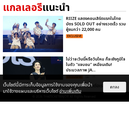
แกลเลอรี
แนะนำ
RIIZE แสดงคอนเสิร์ตแรกในไทย
บัตร SOLD OUT อย่างรวดเร็ว รวม
ผู้ชมกว่า 22,000 คน
EXCLUSIVE
ไม่ว่าจะวันนี้หรือวันไหน ก็จะยังภูมิใจ
ในตัว "แจบอม" เหมือนเดิม!
ประมวลภาพ JA...
EXCLUSIVE
: 28
เว็บไซต์นี้มีการเก็บข้อมูลการใช้งานของคุณเพื่อนำ
เกี่ยวกับเรา
ติดต่อลงโฆษณา
ติดต่อเรา
ตกลง
มาใช้วางแผนและบริหารเว็บไซต์
อ่านเพิ่มเติม
© 2026
THAITICKETMAJOR
All Rights Reserved.
“ช่วงเวลาที่ไม่ได้เจอกันพิสูจน์แล้วว่า
รักแท้จะไม่มีวันจางหาย” ประมวล
ภาพ JAEHYUN กับแฟน...
EXCLUSIVE
: 10