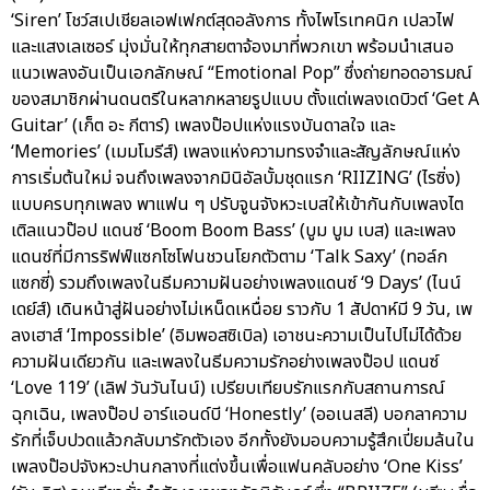
‘Siren’ โชว์สเปเชียลเอฟเฟกต์สุดอลังการ ทั้งไพโรเทคนิก เปลวไฟ
และแสงเลเซอร์ มุ่งมั่นให้ทุกสายตาจ้องมาที่พวกเขา พร้อมนำเสนอ
แนวเพลงอันเป็นเอกลักษณ์ “Emotional Pop” ซึ่งถ่ายทอดอารมณ์
ของสมาชิกผ่านดนตรีในหลากหลายรูปแบบ ตั้งแต่เพลงเดบิวต์ ‘Get A
Guitar’ (เก็ต อะ กีตาร์) เพลงป๊อปแห่งแรงบันดาลใจ และ
‘Memories’ (เมมโมรีส์) เพลงแห่งความทรงจำและสัญลักษณ์แห่ง
การเริ่มต้นใหม่ จนถึงเพลงจากมินิอัลบั้มชุดแรก ‘RIIZING’ (ไรซิ่ง)
แบบครบทุกเพลง พาแฟน ๆ ปรับจูนจังหวะเบสให้เข้ากันกับเพลงไต
เติลแนวป๊อป แดนซ์ ‘Boom Boom Bass’ (บูม บูม เบส) และเพลง
แดนซ์ที่มีการริฟฟ์แซกโซโฟนชวนโยกตัวตาม ‘Talk Saxy’ (ทอล์ก
แซกซี่) รวมถึงเพลงในธีมความฝันอย่างเพลงแดนซ์ ‘9 Days’ (ไนน์
เดย์ส์) เดินหน้าสู่ฝันอย่างไม่เหน็ดเหนื่อย ราวกับ 1 สัปดาห์มี 9 วัน, เพ
ลงเฮาส์ ‘Impossible’ (อิมพอสซิเบิล) เอาชนะความเป็นไปไม่ได้ด้วย
ความฝันเดียวกัน และเพลงในธีมความรักอย่างเพลงป๊อป แดนซ์
‘Love 119’ (เลิฟ วันวันไนน์) เปรียบเทียบรักแรกกับสถานการณ์
ฉุกเฉิน, เพลงป๊อป อาร์แอนด์บี ‘Honestly’ (ออเนสลี) บอกลาความ
รักที่เจ็บปวดแล้วกลับมารักตัวเอง อีกทั้งยังมอบความรู้สึกเปี่ยมล้นใน
เพลงป๊อปจังหวะปานกลางที่แต่งขึ้นเพื่อแฟนคลับอย่าง ‘One Kiss’