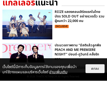
แกลเลอรี
แนะนำ
RIIZE แสดงคอนเสิร์ตแรกในไทย
บัตร SOLD OUT อย่างรวดเร็ว รวม
ผู้ชมกว่า 22,000 คน
EXCLUSIVE
ประมวลภาพงาน “มีสติแล้วลูกพีช
PEACH AND ME PREMIERE
NIGHT” ปอนด์-ภูวินทร์ คลั่งรัก
หวา...
EXCLUSIVE
: 16
เว็บไซต์นี้มีการเก็บข้อมูลการใช้งานของคุณเพื่อนำ
เกี่ยวกับเรา
ติดต่อลงโฆษณา
ติดต่อเรา
ตกลง
มาใช้วางแผนและบริหารเว็บไซต์
อ่านเพิ่มเติม
© 2026
THAITICKETMAJOR
All Rights Reserved.
"ถ้าไม่มีทุกคนก็คงไม่มีเพิร์ธ-
แซนต้า" ประมวลภาพ เพิร์ธ-แซนต้า
เปลี่ยนฮอลล์ให...
EXCLUSIVE
: 34