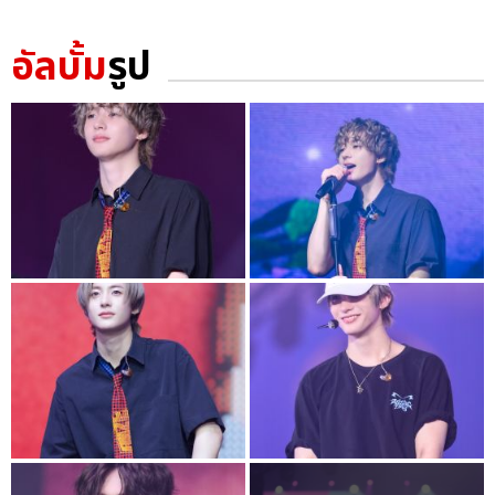
อัลบั้ม
รูป