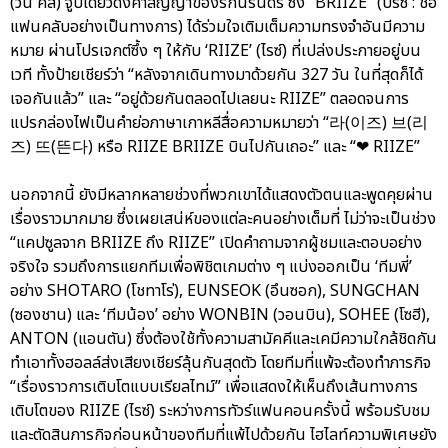
(วัน คิส) จูบเดียวดั่งคำสัญญาของรักนิรันดร์ ซึ่ง “BRIIZE” (บรีซ : ชื่อ
แฟนคลับอย่างเป็นทางการ) ได้ร่วมใจเติมเต็มความทรงจำอันมีความ
หมาย ผ่านโปรเจกต์ซึ้ง ๆ ให้กับ ‘RIIZE’ (ไรซ์) ที่เปล่งประกายอยู่บน
เวที ทั้งป้ายเชียร์ว่า “หลังจากเดินทางมาด้วยกัน 327 วัน ในที่สุดก็ได้
เจอกันแล้ว” และ “อยู่ด้วยกันตลอดไปเลยนะ RIIZE” ตลอดจนการ
แปรกล่องไฟเป็นคำย่อภาษาเกาหลีสื่อความหมายว่า “라(이즈) 브(리
즈) 뜨(뜬다) หรือ RIIZE BRIIZE บินไปกันเถอะ” และ “❤ RIIZE”
นอกจากนี้ ยังมีหลากหลายช่วงที่พวกเขาได้แสดงตัวตนและพูดคุยผ่าน
เรื่องราวมากมาย ซึ่งเผยเสน่ห์ของแต่ละคนอย่างเต็มที่ ไม่ว่าจะเป็นช่วง
“แคปซูลจาก BRIIZE ถึง RIIZE” เปิดคำถามจากผู้ชมและตอบอย่าง
จริงใจ รวมถึงการแยกทีมเพื่อพิชิตเกมต่าง ๆ แบ่งออกเป็น ‘ทีมพี่’
อย่าง SHOTARO (โชทาโร่), EUNSEOK (อึนซอก), SUNGCHAN
(ซองชาน) และ ‘ทีมน้อง’ อย่าง WONBIN (วอนบิน), SOHEE (โซฮี),
ANTON (แอนตัน) ซึ่งต้องใช้ทั้งความสามัคคีและเคมีความใกล้ชิดกัน
ทำเอาทั้งฮอลล์ส่งเสียงเชียร์ลุ้นกันสุดตัว โดยทีมที่แพ้จะต้องทำภารกิจ
“เรื่องราวการเติบโตแบบเรียลไทม์” เพื่อแสดงให้เห็นถึงเส้นทางการ
เติบโตของ RIIZE (ไรซ์) ระหว่างการทัวร์แฟนคอนครั้งนี้ พร้อมรับชม
และตัดสินภารกิจก่อนหน้าของทีมที่แพ้ไปด้วยกัน ไฮไลท์ความพิเศษยัง