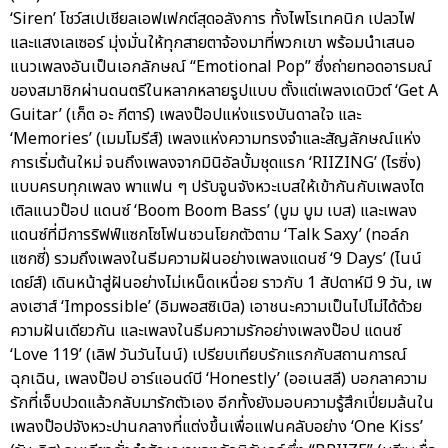
‘Siren’ โชว์สเปเชียลเอฟเฟกต์สุดอลังการ ทั้งไพโรเทคนิก เปลวไฟ
และแสงเลเซอร์ มุ่งมั่นให้ทุกสายตาจ้องมาที่พวกเขา พร้อมนำเสนอ
แนวเพลงอันเป็นเอกลักษณ์ “Emotional Pop” ซึ่งถ่ายทอดอารมณ์
ของสมาชิกผ่านดนตรีในหลากหลายรูปแบบ ตั้งแต่เพลงเดบิวต์ ‘Get A
Guitar’ (เก็ต อะ กีตาร์) เพลงป๊อปแห่งแรงบันดาลใจ และ
‘Memories’ (เมมโมรีส์) เพลงแห่งความทรงจำและสัญลักษณ์แห่ง
การเริ่มต้นใหม่ จนถึงเพลงจากมินิอัลบั้มชุดแรก ‘RIIZING’ (ไรซิ่ง)
แบบครบทุกเพลง พาแฟน ๆ ปรับจูนจังหวะเบสให้เข้ากันกับเพลงไต
เติลแนวป๊อป แดนซ์ ‘Boom Boom Bass’ (บูม บูม เบส) และเพลง
แดนซ์ที่มีการริฟฟ์แซกโซโฟนชวนโยกตัวตาม ‘Talk Saxy’ (ทอล์ก
แซกซี่) รวมถึงเพลงในธีมความฝันอย่างเพลงแดนซ์ ‘9 Days’ (ไนน์
เดย์ส์) เดินหน้าสู่ฝันอย่างไม่เหน็ดเหนื่อย ราวกับ 1 สัปดาห์มี 9 วัน, เพ
ลงเฮาส์ ‘Impossible’ (อิมพอสซิเบิล) เอาชนะความเป็นไปไม่ได้ด้วย
ความฝันเดียวกัน และเพลงในธีมความรักอย่างเพลงป๊อป แดนซ์
‘Love 119’ (เลิฟ วันวันไนน์) เปรียบเทียบรักแรกกับสถานการณ์
ฉุกเฉิน, เพลงป๊อป อาร์แอนด์บี ‘Honestly’ (ออเนสลี) บอกลาความ
รักที่เจ็บปวดแล้วกลับมารักตัวเอง อีกทั้งยังมอบความรู้สึกเปี่ยมล้นใน
เพลงป๊อปจังหวะปานกลางที่แต่งขึ้นเพื่อแฟนคลับอย่าง ‘One Kiss’