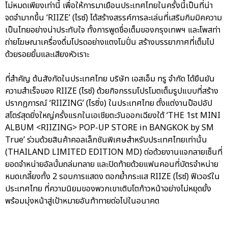
ไม่หมดเพียงเท่านี้ เพื่อให้การมาเยือนประเทศไทยในครั้งนี้เป็นที่น่า
จดจำมากขึ้น ‘RIIZE’ (ไรซ์) ได้สร้างสรรค์การละเล่นที่เสริมกิมมิคความ
เป็นไทยอย่างน่าประทับใจ ทั้งการพูดชื่อเต็มของกรุงเทพฯ และโพสท่า
ถ่ายโฆษณาเครื่องดื่มโปรดอย่างแตงโมปั่น สร้างบรรยากาศที่เต็มไป
ด้วยรอยยิ้มและเสียงหัวเราะ
ที่สำคัญ ต้นสังกัดในประเทศไทย บริษัท เอสเอ็ม ทรู จำกัด ได้ยืนยัน
ความสำเร็จของ RIIZE (ไรซ์) ด้วยกิจกรรมโปรโมตเต็มรูปแบบที่สร้าง
ปรากฏการณ์ ‘RIIZING’ (ไรซิ่ง) ในประเทศไทย ตั้งแต่งานป๊อปอัป
สโตร์สุดยิ่งใหญ่ครั้งแรกในเอเชียตะวันออกเฉียงใต้ ‘THE 1st MINI
ALBUM <RIIZING> POP-UP STORE in BANGKOK by SM
True’ ร่วมด้วยสินค้าคอลเล็กชันพิเศษสำหรับประเทศไทยเท่านั้น
(THAILAND LIMITED EDITION MD) ต่อด้วยงานแจกลายเซ็นที่
ยอดจำหน่ายอัลบั้มถล่มทลาย และปิดท้ายด้วยแฟนคอนที่บัตรจำหน่าย
หมดเกลี้ยงทั้ง 2 รอบการแสดง ตอกย้ำกระแส RIIZE (ไรซ์) ฟีเวอร์ใน
ประเทศไทย ที่ความนิยมของพวกเขาเติบโตก้าวหน้าอย่างไม่หยุดยั้ง
พร้อมมุ่งหน้าสู่เป้าหมายอันท้าทายต่อไปในอนาคต