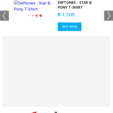
-
DEFTONES - STAR &
PONY T-SHIRT
฿
1,100
BUY NOW