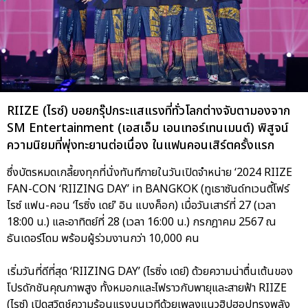
RIIZE (ไรซ์) บอยกรุ๊ปกระแสแรงที่ทั่วโลกต่างจับตามองจาก
SM Entertainment (เอสเอ็ม เอนเทอร์เทนเมนต์) พิสูจน์
ความนิยมที่พุ่งทะยานต่อเนื่อง ในแฟนคอนเสิร์ตครั้งแรก
ซึ่งบัตรหมดเกลี้ยงทุกที่นั่งทันทีภายในวันเปิดจำหน่าย ‘2024 RIIZE
FAN-CON ‘RIIZING DAY’ in BANGKOK (ทูเธาซันด์ทเวนตี้โฟร์
ไรซ์ แฟน-คอน ‘ไรซิ่ง เดย์’ อิน แบงค็อก) เมื่อวันเสาร์ที่ 27 (เวลา
18:00 น.) และอาทิตย์ที่ 28 (เวลา 16:00 น.) กรกฎาคม 2567 ณ
ธันเดอร์โดม พร้อมผู้ร่วมงานกว่า 10,000 คน
เริ่มวันที่ดีที่สุด ‘RIIZING DAY’ (ไรซิ่ง เดย์) ด้วยความน่าตื่นเต้นของ
โปรดักชันคุณภาพสูง ทั้งหมอกและไฟราวกับพายุและสายฟ้า RIIZE
(ไรซ์) เปิดสวิตช์ความร้อนแรงบนเวทีด้วยเพลงแนวฮิปฮอปทรงพลัง