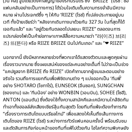
(วัน คิส) จูบเดียวดั่งคำสัญญาของรักนิรันดร์ ซึ่ง “BRIIZE” (บรีซ : ชื่อ
แฟนคลับอย่างเป็นทางการ) ได้ร่วมใจเติมเต็มความทรงจำอันมีความ
หมาย ผ่านโปรเจกต์ซึ้ง ๆ ให้กับ ‘RIIZE’ (ไรซ์) ที่เปล่งประกายอยู่บน
เวที ทั้งป้ายเชียร์ว่า “หลังจากเดินทางมาด้วยกัน 327 วัน ในที่สุดก็ได้
เจอกันแล้ว” และ “อยู่ด้วยกันตลอดไปเลยนะ RIIZE” ตลอดจนการ
แปรกล่องไฟเป็นคำย่อภาษาเกาหลีสื่อความหมายว่า “라(이즈) 브(리
즈) 뜨(뜬다) หรือ RIIZE BRIIZE บินไปกันเถอะ” และ “❤ RIIZE”
นอกจากนี้ ยังมีหลากหลายช่วงที่พวกเขาได้แสดงตัวตนและพูดคุยผ่าน
เรื่องราวมากมาย ซึ่งเผยเสน่ห์ของแต่ละคนอย่างเต็มที่ ไม่ว่าจะเป็นช่วง
“แคปซูลจาก BRIIZE ถึง RIIZE” เปิดคำถามจากผู้ชมและตอบอย่าง
จริงใจ รวมถึงการแยกทีมเพื่อพิชิตเกมต่าง ๆ แบ่งออกเป็น ‘ทีมพี่’
อย่าง SHOTARO (โชทาโร่), EUNSEOK (อึนซอก), SUNGCHAN
(ซองชาน) และ ‘ทีมน้อง’ อย่าง WONBIN (วอนบิน), SOHEE (โซฮี),
ANTON (แอนตัน) ซึ่งต้องใช้ทั้งความสามัคคีและเคมีความใกล้ชิดกัน
ทำเอาทั้งฮอลล์ส่งเสียงเชียร์ลุ้นกันสุดตัว โดยทีมที่แพ้จะต้องทำภารกิจ
“เรื่องราวการเติบโตแบบเรียลไทม์” เพื่อแสดงให้เห็นถึงเส้นทางการ
เติบโตของ RIIZE (ไรซ์) ระหว่างการทัวร์แฟนคอนครั้งนี้ พร้อมรับชม
และตัดสินภารกิจก่อนหน้าของทีมที่แพ้ไปด้วยกัน ไฮไลท์ความพิเศษยัง