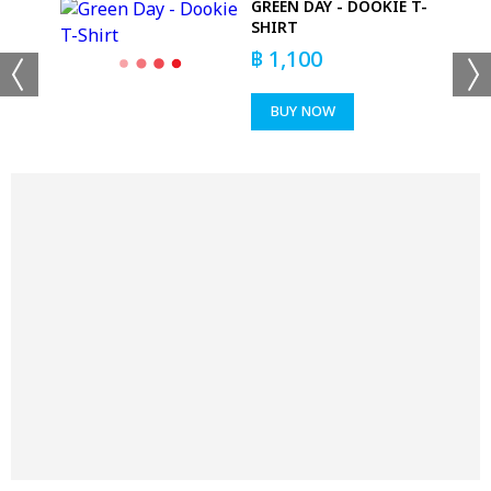
GREEN DAY - DOOKIE T-
SHIRT
T
฿
1,100
BUY NOW