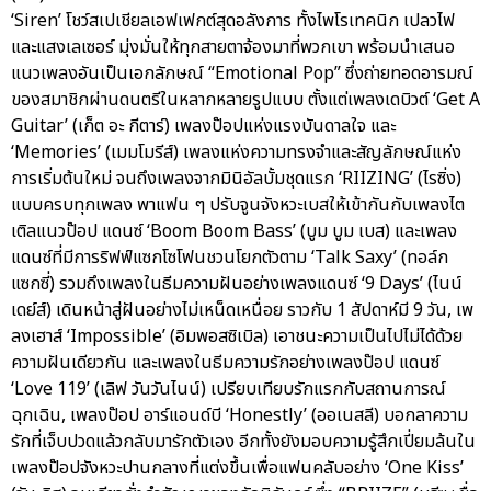
‘Siren’ โชว์สเปเชียลเอฟเฟกต์สุดอลังการ ทั้งไพโรเทคนิก เปลวไฟ
และแสงเลเซอร์ มุ่งมั่นให้ทุกสายตาจ้องมาที่พวกเขา พร้อมนำเสนอ
แนวเพลงอันเป็นเอกลักษณ์ “Emotional Pop” ซึ่งถ่ายทอดอารมณ์
ของสมาชิกผ่านดนตรีในหลากหลายรูปแบบ ตั้งแต่เพลงเดบิวต์ ‘Get A
Guitar’ (เก็ต อะ กีตาร์) เพลงป๊อปแห่งแรงบันดาลใจ และ
‘Memories’ (เมมโมรีส์) เพลงแห่งความทรงจำและสัญลักษณ์แห่ง
การเริ่มต้นใหม่ จนถึงเพลงจากมินิอัลบั้มชุดแรก ‘RIIZING’ (ไรซิ่ง)
แบบครบทุกเพลง พาแฟน ๆ ปรับจูนจังหวะเบสให้เข้ากันกับเพลงไต
เติลแนวป๊อป แดนซ์ ‘Boom Boom Bass’ (บูม บูม เบส) และเพลง
แดนซ์ที่มีการริฟฟ์แซกโซโฟนชวนโยกตัวตาม ‘Talk Saxy’ (ทอล์ก
แซกซี่) รวมถึงเพลงในธีมความฝันอย่างเพลงแดนซ์ ‘9 Days’ (ไนน์
เดย์ส์) เดินหน้าสู่ฝันอย่างไม่เหน็ดเหนื่อย ราวกับ 1 สัปดาห์มี 9 วัน, เพ
ลงเฮาส์ ‘Impossible’ (อิมพอสซิเบิล) เอาชนะความเป็นไปไม่ได้ด้วย
ความฝันเดียวกัน และเพลงในธีมความรักอย่างเพลงป๊อป แดนซ์
‘Love 119’ (เลิฟ วันวันไนน์) เปรียบเทียบรักแรกกับสถานการณ์
ฉุกเฉิน, เพลงป๊อป อาร์แอนด์บี ‘Honestly’ (ออเนสลี) บอกลาความ
รักที่เจ็บปวดแล้วกลับมารักตัวเอง อีกทั้งยังมอบความรู้สึกเปี่ยมล้นใน
เพลงป๊อปจังหวะปานกลางที่แต่งขึ้นเพื่อแฟนคลับอย่าง ‘One Kiss’