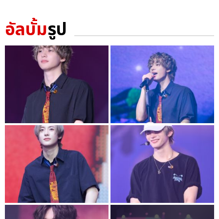
อัลบั้ม
รูป