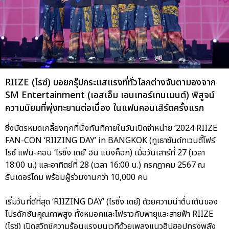
RIIZE (ไรซ์) บอยกรุ๊ปกระแสแรงที่ทั่วโลกต่างจับตามองจาก
SM Entertainment (เอสเอ็ม เอนเทอร์เทนเมนต์) พิสูจน์
ความนิยมที่พุ่งทะยานต่อเนื่อง ในแฟนคอนเสิร์ตครั้งแรก
ซึ่งบัตรหมดเกลี้ยงทุกที่นั่งทันทีภายในวันเปิดจำหน่าย ‘2024 RIIZE
FAN-CON ‘RIIZING DAY’ in BANGKOK (ทูเธาซันด์ทเวนตี้โฟร์
ไรซ์ แฟน-คอน ‘ไรซิ่ง เดย์’ อิน แบงค็อก) เมื่อวันเสาร์ที่ 27 (เวลา
18:00 น.) และอาทิตย์ที่ 28 (เวลา 16:00 น.) กรกฎาคม 2567 ณ
ธันเดอร์โดม พร้อมผู้ร่วมงานกว่า 10,000 คน
เริ่มวันที่ดีที่สุด ‘RIIZING DAY’ (ไรซิ่ง เดย์) ด้วยความน่าตื่นเต้นของ
โปรดักชันคุณภาพสูง ทั้งหมอกและไฟราวกับพายุและสายฟ้า RIIZE
(ไรซ์) เปิดสวิตช์ความร้อนแรงบนเวทีด้วยเพลงแนวฮิปฮอปทรงพลัง