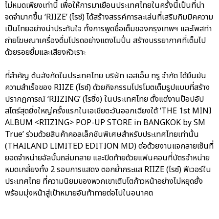
ไม่หมดเพียงเท่านี้ เพื่อให้การมาเยือนประเทศไทยในครั้งนี้เป็นที่น่า
จดจำมากขึ้น ‘RIIZE’ (ไรซ์) ได้สร้างสรรค์การละเล่นที่เสริมกิมมิคความ
เป็นไทยอย่างน่าประทับใจ ทั้งการพูดชื่อเต็มของกรุงเทพฯ และโพสท่า
ถ่ายโฆษณาเครื่องดื่มโปรดอย่างแตงโมปั่น สร้างบรรยากาศที่เต็มไป
ด้วยรอยยิ้มและเสียงหัวเราะ
ที่สำคัญ ต้นสังกัดในประเทศไทย บริษัท เอสเอ็ม ทรู จำกัด ได้ยืนยัน
ความสำเร็จของ RIIZE (ไรซ์) ด้วยกิจกรรมโปรโมตเต็มรูปแบบที่สร้าง
ปรากฏการณ์ ‘RIIZING’ (ไรซิ่ง) ในประเทศไทย ตั้งแต่งานป๊อปอัป
สโตร์สุดยิ่งใหญ่ครั้งแรกในเอเชียตะวันออกเฉียงใต้ ‘THE 1st MINI
ALBUM <RIIZING> POP-UP STORE in BANGKOK by SM
True’ ร่วมด้วยสินค้าคอลเล็กชันพิเศษสำหรับประเทศไทยเท่านั้น
(THAILAND LIMITED EDITION MD) ต่อด้วยงานแจกลายเซ็นที่
ยอดจำหน่ายอัลบั้มถล่มทลาย และปิดท้ายด้วยแฟนคอนที่บัตรจำหน่าย
หมดเกลี้ยงทั้ง 2 รอบการแสดง ตอกย้ำกระแส RIIZE (ไรซ์) ฟีเวอร์ใน
ประเทศไทย ที่ความนิยมของพวกเขาเติบโตก้าวหน้าอย่างไม่หยุดยั้ง
พร้อมมุ่งหน้าสู่เป้าหมายอันท้าทายต่อไปในอนาคต