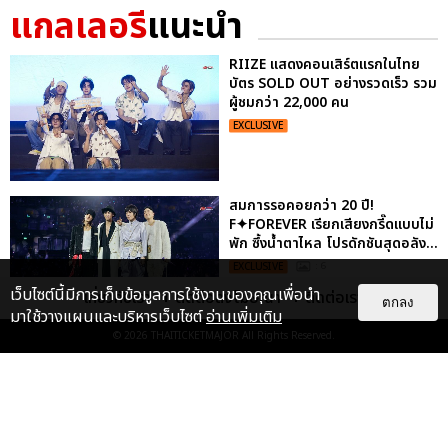
แกลเลอรี
แนะนำ
RIIZE แสดงคอนเสิร์ตแรกในไทย
บัตร SOLD OUT อย่างรวดเร็ว รวม
ผู้ชมกว่า 22,000 คน
EXCLUSIVE
สมการรอคอยกว่า 20 ปี!
F✦FOREVER เรียกเสียงกรี๊ดแบบไม่
พัก ซึ้งน้ำตาไหล โปรดักชันสุดอลัง...
EXCLUSIVE
: 6
เว็บไซต์นี้มีการเก็บข้อมูลการใช้งานของคุณเพื่อนำ
เกี่ยวกับเรา
ติดต่อลงโฆษณา
ติดต่อเรา
ตกลง
มาใช้วางแผนและบริหารเว็บไซต์
อ่านเพิ่มเติม
© 2026
THAITICKETMAJOR
All Rights Reserved.
ประมวลภาพ “จอส-กวิน” จัดปาร์ตี้
ริมหาดสุดฮอต ในคอนเสิร์ตครั้งยิ่ง
ใหญ่ “JOSS GAWIN HEAT ...
EXCLUSIVE
: 34