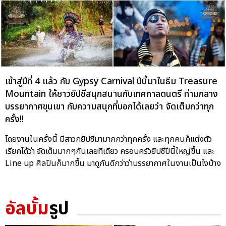
เข้าสู่ปีที่ 4 แล้ว กับ Gypsy Carnival ปีนี้มาในธีม Treasure
Mountain ให้ชาวยิปซีสนุกสนานกับเทศกาลดนตรี ท่ามกลาง
บรรยากาศขุนเขา กับความสนุกที่บอกได้เลยว่า จัดเต็มกว่าทุก
ครั้ง!!
โดยงานในครั้งนี้ มีสาวกยิปซีมามากกว่าทุกครั้ง และทุกคนก็แต่งตัว
เรียกได้ว่า จัดเต็มมากๆกันเลยทีเดียว ครอบครัวยิปซีปีนี้ใหญ่ขึ้น และ
Line up ศิลปินก็มากขึ้น มาดูกันดีกว่าว่าบรรยากาศในงานเป็นไงบ้าง
อัลบั้ม
รูป