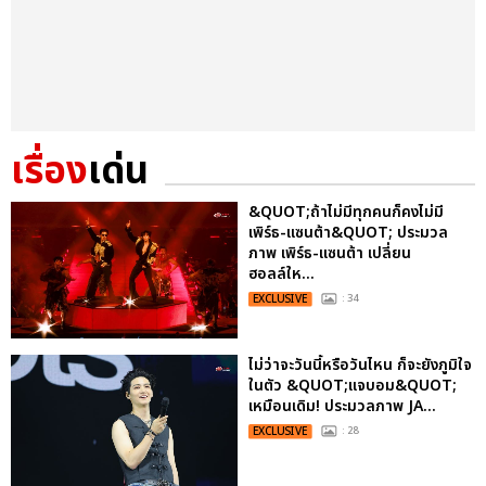
เรื่อง
เด่น
&QUOT;ถ้าไม่มีทุกคนก็คงไม่มี
เพิร์ธ-แซนต้า&QUOT; ประมวล
ภาพ เพิร์ธ-แซนต้า เปลี่ยน
ฮอลล์ให...
EXCLUSIVE
: 34
ไม่ว่าจะวันนี้หรือวันไหน ก็จะยังภูมิใจ
ในตัว &QUOT;แจบอม&QUOT;
เหมือนเดิม! ประมวลภาพ JA...
EXCLUSIVE
: 28