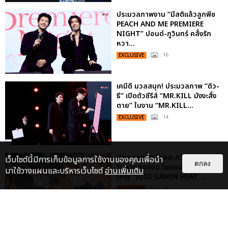
ประมวลภาพงาน “มีสติแล้วลูกพีช
PEACH AND ME PREMIERE
NIGHT” ปอนด์-ภูวินทร์ คลั่งรัก
หวา...
EXCLUSIVE
: 16
เคมีดี มวลสนุก! ประมวลภาพ “ดิว-
ธี” เปิดตัวซีรีส์ “MR.KILL มังงะสั่ง
ตาย” ในงาน “MR.KILL...
EXCLUSIVE
: 14
ประมวลภาพ “จอส-กวิน” จัดปาร์ตี้
เว็บไซต์นี้มีการเก็บข้อมูลการใช้งานของคุณเพื่อนำ
ตกลง
ริมหาดสุดฮอต ในคอนเสิร์ตครั้งยิ่ง
มาใช้วางแผนและบริหารเว็บไซต์
อ่านเพิ่มเติม
ใหญ่ “JOSS GAWIN HEAT ...
EXCLUSIVE
: 34