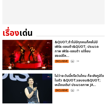
เรื่อง
เด่น
&QUOT;ถ้าไม่มีทุกคนก็คงไม่มี
เพิร์ธ-แซนต้า&QUOT; ประมวล
ภาพ เพิร์ธ-แซนต้า เปลี่ยน
ฮอลล์ให...
EXCLUSIVE
: 34
ไม่ว่าจะวันนี้หรือวันไหน ก็จะยังภูมิใจ
ในตัว &QUOT;แจบอม&QUOT;
เหมือนเดิม! ประมวลภาพ JA...
EXCLUSIVE
: 28