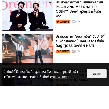
ประมวลภาพงาน “มีสติแล้วลูกพีช
PEACH AND ME PREMIERE
NIGHT” ปอนด์-ภูวินทร์ คลั่งรัก
หวา...
EXCLUSIVE
: 16
ประมวลภาพ “จอส-กวิน” จัดปาร์ตี้
ริมหาดสุดฮอต ในคอนเสิร์ตครั้งยิ่ง
ใหญ่ “JOSS GAWIN HEAT ...
EXCLUSIVE
: 34
“ช่วงเวลาที่ไม่ได้เจอกันพิสูจน์แล้วว่า
เว็บไซต์นี้มีการเก็บข้อมูลการใช้งานของคุณเพื่อนำ
ตกลง
รักแท้จะไม่มีวันจางหาย” ประมวล
มาใช้วางแผนและบริหารเว็บไซต์
อ่านเพิ่มเติม
ภาพ JAEHYUN กับแฟน...
EXCLUSIVE
: 10