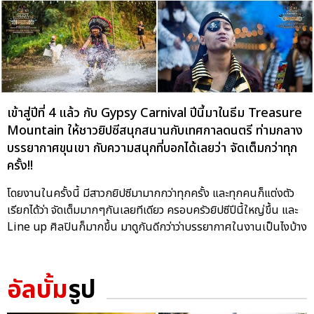
เข้าสู่ปีที่ 4 แล้ว กับ Gypsy Carnival ปีนี้มาในธีม Treasure
Mountain ให้ชาวยิปซีสนุกสนานกับเทศกาลดนตรี ท่ามกลาง
บรรยากาศขุนเขา กับความสนุกที่บอกได้เลยว่า จัดเต็มกว่าทุก
ครั้ง!!
โดยงานในครั้งนี้ มีสาวกยิปซีมามากกว่าทุกครั้ง และทุกคนก็แต่งตัว
เรียกได้ว่า จัดเต็มมากๆกันเลยทีเดียว ครอบครัวยิปซีปีนี้ใหญ่ขึ้น และ
Line up ศิลปินก็มากขึ้น มาดูกันดีกว่าว่าบรรยากาศในงานเป็นไงบ้าง
อัลบั้ม
รูป