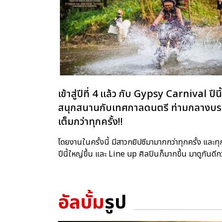
เข้าสู่ปีที่ 4 แล้ว กับ Gypsy Carnival 
สนุกสนานกับเทศกาลดนตรี ท่ามกลางบรรย
เต็มกว่าทุกครั้ง!!
โดยงานในครั้งนี้ มีสาวกยิปซีมามากกว่าทุกครั้ง และทุ
ปีนี้ใหญ่ขึ้น และ Line up ศิลปินก็มากขึ้น มาดูกันด
อัลบั้ม
รูป