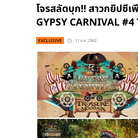
โจรสลัดบุก!! สาวกยิปซี
GYPSY CARNIVAL #
EXCLUSIVE
: 11 ธ.ค. 2562