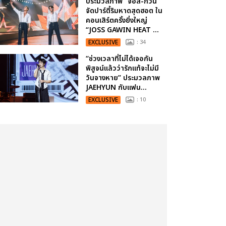
ประมวลภาพ “จอส-กวิน”
จัดปาร์ตี้ริมหาดสุดฮอต ใน
คอนเสิร์ตครั้งยิ่งใหญ่
“JOSS GAWIN HEAT ...
EXCLUSIVE
: 34
“ช่วงเวลาที่ไม่ได้เจอกัน
พิสูจน์แล้วว่ารักแท้จะไม่มี
วันจางหาย” ประมวลภาพ
JAEHYUN กับแฟน...
EXCLUSIVE
: 10