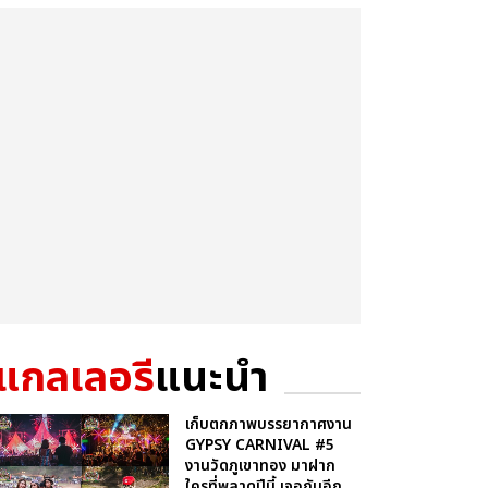
แกลเลอรี
แนะนำ
เก็บตกภาพบรรยากาศงาน
GYPSY CARNIVAL #5
งานวัดภูเขาทอง มาฝาก
ใครที่พลาดปีนี้ เจอกันอีก