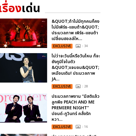
เรื่อง
เด่น
&QUOT;ถ้าไม่มีทุกคนก็คง
ไม่มีเพิร์ธ-แซนต้า&QUOT;
ประมวลภาพ เพิร์ธ-แซนต้า
เปลี่ยนฮอลล์ให...
EXCLUSIVE
: 34
ไม่ว่าจะวันนี้หรือวันไหน ก็จะ
ยังภูมิใจในตัว
&QUOT;แจบอม&QUOT;
เหมือนเดิม! ประมวลภาพ
JA...
EXCLUSIVE
: 28
ประมวลภาพงาน “มีสติแล้ว
ลูกพีช PEACH AND ME
PREMIERE NIGHT”
ปอนด์-ภูวินทร์ คลั่งรัก
หวา...
EXCLUSIVE
: 16