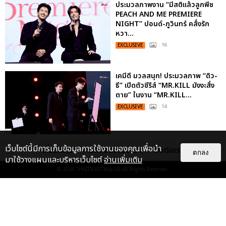
ประมวลภาพงาน “มีสติแล้วลูกพีช
PEACH AND ME PREMIERE
NIGHT” ปอนด์-ภูวินทร์ คลั่งรัก
หวา...
EXCLUSIVE
: 16
เคมีดี มวลสนุก! ประมวลภาพ “ดิว-
ธี” เปิดตัวซีรีส์ “MR.KILL มังงะสั่ง
ตาย” ในงาน “MR.KILL...
EXCLUSIVE
: 14
ประมวลภาพ “จอส-กวิน” จัดปาร์ตี้
เว็บไซต์นี้มีการเก็บข้อมูลการใช้งานของคุณเพื่อนำ
เกี่ยวกับเรา
ติดต่อลงโฆษณา
ติดต่อเรา
ตกลง
ริมหาดสุดฮอต ในคอนเสิร์ตครั้งยิ่ง
มาใช้วางแผนและบริหารเว็บไซต์
อ่านเพิ่มเติม
ใหญ่ “JOSS GAWIN HEAT ...
© 2026
THAITICKETMAJOR
All Rights Reserved.
EXCLUSIVE
: 34