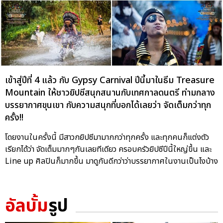
เข้าสู่ปีที่ 4 แล้ว กับ Gypsy Carnival ปีนี้มาในธีม Treasure
Mountain ให้ชาวยิปซีสนุกสนานกับเทศกาลดนตรี ท่ามกลาง
บรรยากาศขุนเขา กับความสนุกที่บอกได้เลยว่า จัดเต็มกว่าทุก
ครั้ง!!
โดยงานในครั้งนี้ มีสาวกยิปซีมามากกว่าทุกครั้ง และทุกคนก็แต่งตัว
เรียกได้ว่า จัดเต็มมากๆกันเลยทีเดียว ครอบครัวยิปซีปีนี้ใหญ่ขึ้น และ
Line up ศิลปินก็มากขึ้น มาดูกันดีกว่าว่าบรรยากาศในงานเป็นไงบ้าง
อัลบั้ม
รูป