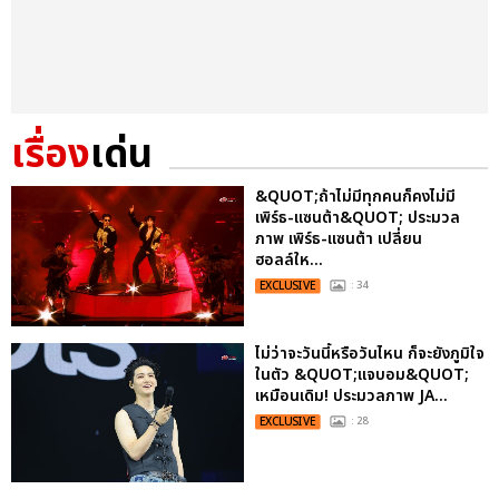
เรื่อง
เด่น
&QUOT;ถ้าไม่มีทุกคนก็คงไม่มี
เพิร์ธ-แซนต้า&QUOT; ประมวล
ภาพ เพิร์ธ-แซนต้า เปลี่ยน
ฮอลล์ให...
EXCLUSIVE
: 34
ไม่ว่าจะวันนี้หรือวันไหน ก็จะยังภูมิใจ
ในตัว &QUOT;แจบอม&QUOT;
เหมือนเดิม! ประมวลภาพ JA...
EXCLUSIVE
: 28