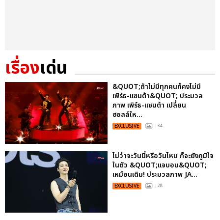
เรื่อง
เด่น
&QUOT;ถ้าไม่มีทุกคนก็คงไม่มี
เพิร์ธ-แซนต้า&QUOT; ประมวล
ภาพ เพิร์ธ-แซนต้า เปลี่ยน
ฮอลล์ให...
EXCLUSIVE
: 34
ไม่ว่าจะวันนี้หรือวันไหน ก็จะยังภูมิใจ
ในตัว &QUOT;แจบอม&QUOT;
เหมือนเดิม! ประมวลภาพ JA...
EXCLUSIVE
: 28