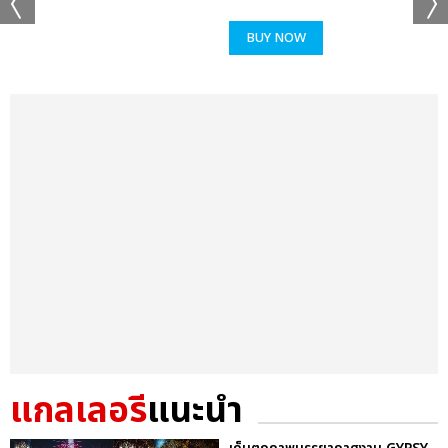
BUY NOW
แกลเลอรี
แนะนำ