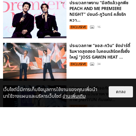
ประมวลภาพงาน “มีสติแล้วลูกพีช
PEACH AND ME PREMIERE
NIGHT” ปอนด์-ภูวินทร์ คลั่งรัก
หวา...
EXCLUSIVE
: 16
ประมวลภาพ “จอส-กวิน” จัดปาร์ตี้
ริมหาดสุดฮอต ในคอนเสิร์ตครั้งยิ่ง
ใหญ่ “JOSS GAWIN HEAT ...
EXCLUSIVE
: 34
“ช่วงเวลาที่ไม่ได้เจอกันพิสูจน์แล้วว่า
เว็บไซต์นี้มีการเก็บข้อมูลการใช้งานของคุณเพื่อนำ
ตกลง
รักแท้จะไม่มีวันจางหาย” ประมวล
มาใช้วางแผนและบริหารเว็บไซต์
อ่านเพิ่มเติม
ภาพ JAEHYUN กับแฟน...
EXCLUSIVE
: 10