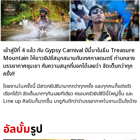
เข้าสู่ปีที่ 4 แล้ว กับ Gypsy Carnival ปีนี้มาในธีม Treasure
Mountain ให้ชาวยิปซีสนุกสนานกับเทศกาลดนตรี ท่ามกลาง
บรรยากาศขุนเขา กับความสนุกที่บอกได้เลยว่า จัดเต็มกว่าทุก
ครั้ง!!
โดยงานในครั้งนี้ มีสาวกยิปซีมามากกว่าทุกครั้ง และทุกคนก็แต่งตัว
เรียกได้ว่า จัดเต็มมากๆกันเลยทีเดียว ครอบครัวยิปซีปีนี้ใหญ่ขึ้น และ
Line up ศิลปินก็มากขึ้น มาดูกันดีกว่าว่าบรรยากาศในงานเป็นไงบ้าง
อัลบั้ม
รูป