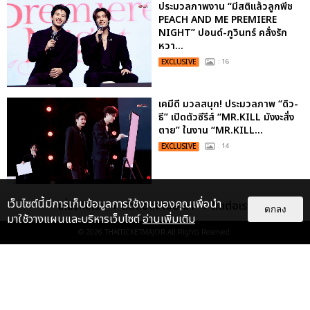
ประมวลภาพงาน “มีสติแล้วลูกพีช
PEACH AND ME PREMIERE
NIGHT” ปอนด์-ภูวินทร์ คลั่งรัก
หวา...
EXCLUSIVE
: 16
เคมีดี มวลสนุก! ประมวลภาพ “ดิว-
ธี” เปิดตัวซีรีส์ “MR.KILL มังงะสั่ง
ตาย” ในงาน “MR.KILL...
EXCLUSIVE
: 14
ประมวลภาพ “จอส-กวิน” จัดปาร์ตี้
เว็บไซต์นี้มีการเก็บข้อมูลการใช้งานของคุณเพื่อนำ
เกี่ยวกับเรา
ติดต่อลงโฆษณา
ติดต่อเรา
ตกลง
ริมหาดสุดฮอต ในคอนเสิร์ตครั้งยิ่ง
มาใช้วางแผนและบริหารเว็บไซต์
อ่านเพิ่มเติม
ใหญ่ “JOSS GAWIN HEAT ...
© 2026
THAITICKETMAJOR
All Rights Reserved.
EXCLUSIVE
: 34