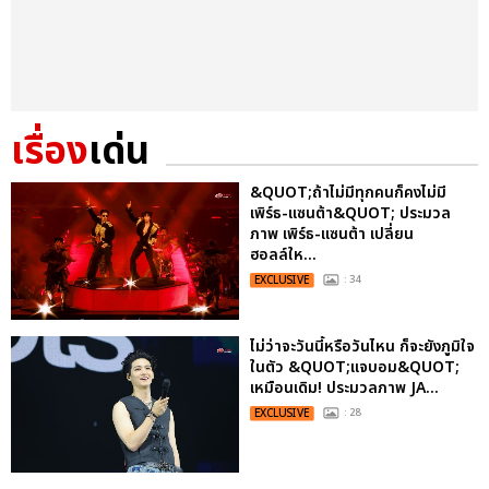
เรื่อง
เด่น
&QUOT;ถ้าไม่มีทุกคนก็คงไม่มี
เพิร์ธ-แซนต้า&QUOT; ประมวล
ภาพ เพิร์ธ-แซนต้า เปลี่ยน
ฮอลล์ให...
EXCLUSIVE
: 34
ไม่ว่าจะวันนี้หรือวันไหน ก็จะยังภูมิใจ
ในตัว &QUOT;แจบอม&QUOT;
เหมือนเดิม! ประมวลภาพ JA...
EXCLUSIVE
: 28