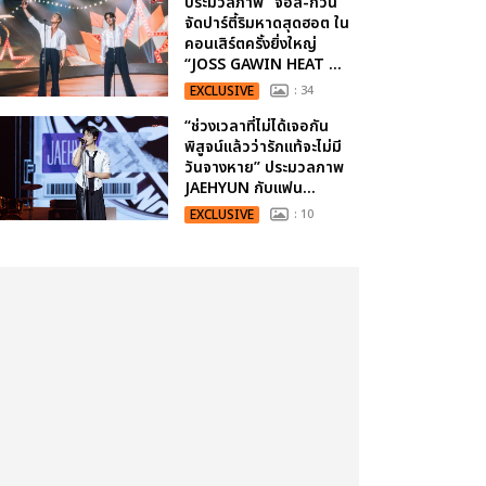
ประมวลภาพ “จอส-กวิน”
จัดปาร์ตี้ริมหาดสุดฮอต ใน
คอนเสิร์ตครั้งยิ่งใหญ่
“JOSS GAWIN HEAT ...
EXCLUSIVE
: 34
“ช่วงเวลาที่ไม่ได้เจอกัน
พิสูจน์แล้วว่ารักแท้จะไม่มี
วันจางหาย” ประมวลภาพ
JAEHYUN กับแฟน...
EXCLUSIVE
: 10