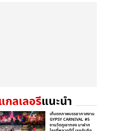
แกลเลอรี
แนะนำ
เก็บตกภาพบรรยากาศงาน
GYPSY CARNIVAL #5
งานวัดภูเขาทอง มาฝาก
ใครที่พลาดปีนี้ เจอกันอีก