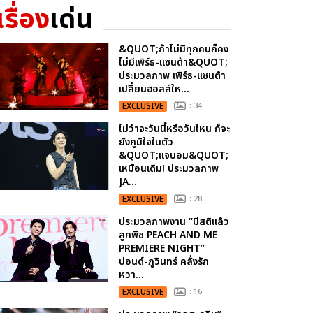
เรื่อง
เด่น
&QUOT;ถ้าไม่มีทุกคนก็คง
ไม่มีเพิร์ธ-แซนต้า&QUOT;
ประมวลภาพ เพิร์ธ-แซนต้า
เปลี่ยนฮอลล์ให...
EXCLUSIVE
: 34
ไม่ว่าจะวันนี้หรือวันไหน ก็จะ
ยังภูมิใจในตัว
&QUOT;แจบอม&QUOT;
เหมือนเดิม! ประมวลภาพ
JA...
EXCLUSIVE
: 28
ประมวลภาพงาน “มีสติแล้ว
ลูกพีช PEACH AND ME
PREMIERE NIGHT”
ปอนด์-ภูวินทร์ คลั่งรัก
หวา...
EXCLUSIVE
: 16