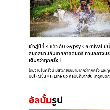
เข้าสู่ปีที่ 4 แล้ว กับ Gypsy Carnival 
สนุกสนานกับเทศกาลดนตรี ท่ามกลางบรรย
เต็มกว่าทุกครั้ง!!
โดยงานในครั้งนี้ มีสาวกยิปซีมามากกว่าทุกครั้ง และทุ
ปีนี้ใหญ่ขึ้น และ Line up ศิลปินก็มากขึ้น มาดูกันด
อัลบั้ม
รูป