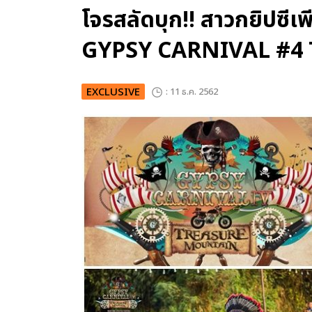
โจรสลัดบุก!! สาวกยิปซี
GYPSY CARNIVAL #
EXCLUSIVE
: 11 ธ.ค. 2562