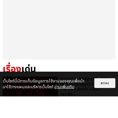
เรื่อง
เด่น
&QUOT;ถ้าไม่มีทุกคนก็คงไม่มี
เว็บไซต์นี้มีการเก็บข้อมูลการใช้งานของคุณเพื่อนำ
ตกลง
เพิร์ธ-แซนต้า&QUOT; ประมวล
มาใช้วางแผนและบริหารเว็บไซต์
อ่านเพิ่มเติม
ภาพ เพิร์ธ-แซนต้า เปลี่ยน
ฮอลล์ให...
EXCLUSIVE
: 34
ไม่ว่าจะวันนี้หรือวันไหน ก็จะยังภูมิใจ