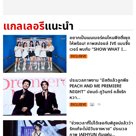
แกลเลอรี
แนะนำ
อยากเป็นเมมเบอร์คนไหนฟิตติ้งชุด
ให้พร้อม! ภาพสปอยล์ IVE แบบจึ้ง
เวอร์ พบกับ “SHOW WHAT I...
EXCLUSIVE
ประมวลภาพงาน “มีสติแล้วลูกพีช
PEACH AND ME PREMIERE
NIGHT” ปอนด์-ภูวินทร์ คลั่งรัก
หวา...
EXCLUSIVE
: 16
“ช่วงเวลาที่ไม่ได้เจอกันพิสูจน์แล้วว่า
รักแท้จะไม่มีวันจางหาย” ประมวล
ภาพ JAEHYUN กับแฟน...