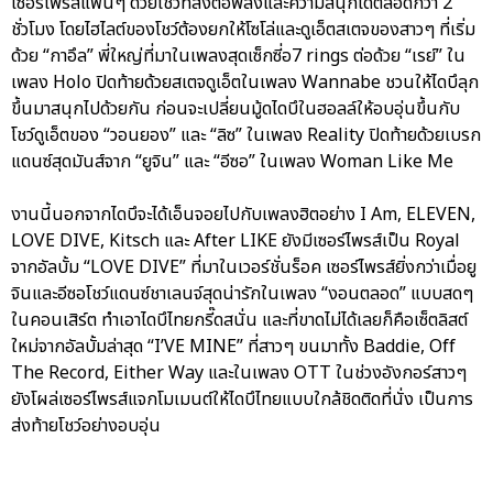
เซอร์ไพรส์แฟนๆ ด้วยโชว์ที่ส่งต่อพลังและความสนุกได้ตลอดกว่า 2
ชั่วโมง โดยไฮไลต์ของโชว์ต้องยกให้โซโล่และดูเอ็ตสเตจของสาวๆ ที่เริ่ม
ด้วย “กาอึล” พี่ใหญ่ที่มาในเพลงสุดเซ็กซี่อ7 rings ต่อด้วย “เรย์” ใน
เพลง Holo ปิดท้ายด้วยสเตจดูเอ็ตในเพลง Wannabe ชวนให้ไดบึลุก
ขึ้นมาสนุกไปด้วยกัน ก่อนจะเปลี่ยนมู้ดไดบึในฮอลล์ให้อบอุ่นขึ้นกับ
โชว์ดูเอ็ตของ “วอนยอง” และ “ลิซ” ในเพลง Reality ปิดท้ายด้วยเบรก
แดนซ์สุดมันส์จาก “ยูจิน” และ “อีซอ” ในเพลง Woman Like Me
งานนี้นอกจากไดบึจะได้เอ็นจอยไปกับเพลงฮิตอย่าง I Am, ELEVEN,
LOVE DIVE, Kitsch และ After LIKE ยังมีเซอร์ไพรส์เป็น Royal
จากอัลบั้ม “LOVE DIVE” ที่มาในเวอร์ชั่นร็อค เซอร์ไพรส์ยิ่งกว่าเมื่อยู
จินและอีซอโชว์แดนซ์ชาเลนจ์สุดน่ารักในเพลง “งอนตลอด” แบบสดๆ
ในคอนเสิร์ต ทำเอาไดบึไทยกรี๊ดสนั่น และที่ขาดไม่ได้เลยก็คือเซ็ตลิสต์
ใหม่จากอัลบั้มล่าสุด “I’VE MINE” ที่สาวๆ ขนมาทั้ง Baddie, Off
The Record, Either Way และในเพลง OTT ในช่วงอังกอร์สาวๆ
ยังโผล่เซอร์ไพรส์แจกโมเมนต์ให้ไดบึไทยแบบใกล้ชิดติดที่นั่ง เป็นการ
ส่งท้ายโชว์อย่างอบอุ่น