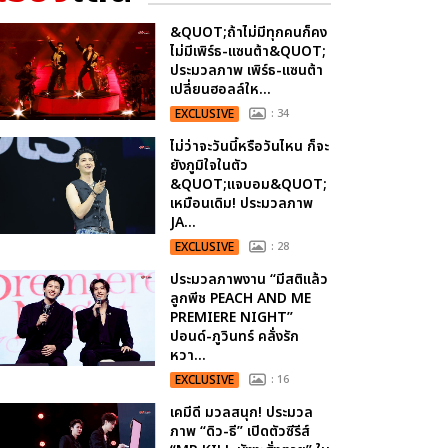
&QUOT;ถ้าไม่มีทุกคนก็คง
ไม่มีเพิร์ธ-แซนต้า&QUOT;
ประมวลภาพ เพิร์ธ-แซนต้า
เปลี่ยนฮอลล์ให...
EXCLUSIVE
: 34
ไม่ว่าจะวันนี้หรือวันไหน ก็จะ
ยังภูมิใจในตัว
&QUOT;แจบอม&QUOT;
เหมือนเดิม! ประมวลภาพ
JA...
EXCLUSIVE
: 28
ประมวลภาพงาน “มีสติแล้ว
ลูกพีช PEACH AND ME
PREMIERE NIGHT”
ปอนด์-ภูวินทร์ คลั่งรัก
หวา...
EXCLUSIVE
: 16
เคมีดี มวลสนุก! ประมวล
ภาพ “ดิว-ธี” เปิดตัวซีรีส์