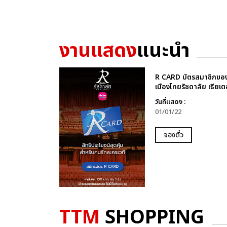
งานแสดง
แนะนำ
R CARD บัตรสมาชิกขอ
เมืองไทยรัชดาลัย เธียเต
วันที่แสดง :
01/01/22
จองตั๋ว
TTM
SHOPPING