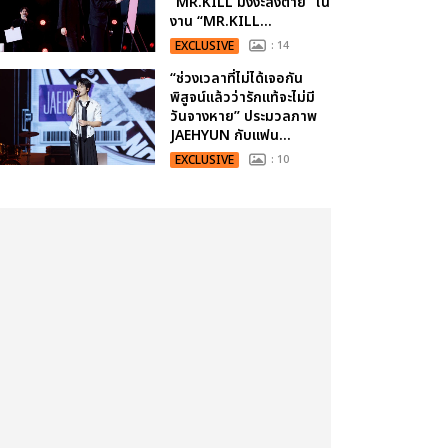
“MR.KILL มังงะสั่งตาย” ใน
งาน “MR.KILL...
EXCLUSIVE
: 14
“ช่วงเวลาที่ไม่ได้เจอกัน
พิสูจน์แล้วว่ารักแท้จะไม่มี
วันจางหาย” ประมวลภาพ
JAEHYUN กับแฟน...
EXCLUSIVE
: 10