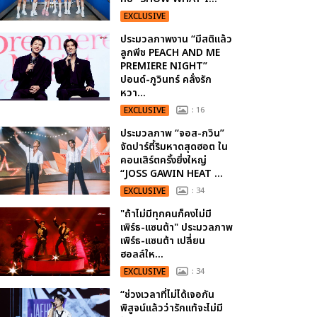
EXCLUSIVE
ประมวลภาพงาน “มีสติแล้ว
ลูกพีช PEACH AND ME
PREMIERE NIGHT”
ปอนด์-ภูวินทร์ คลั่งรัก
หวา...
EXCLUSIVE
: 16
ประมวลภาพ “จอส-กวิน”
จัดปาร์ตี้ริมหาดสุดฮอต ใน
คอนเสิร์ตครั้งยิ่งใหญ่
“JOSS GAWIN HEAT ...
EXCLUSIVE
: 34
"ถ้าไม่มีทุกคนก็คงไม่มี
เพิร์ธ-แซนต้า" ประมวลภาพ
เพิร์ธ-แซนต้า เปลี่ยน
ฮอลล์ให...
EXCLUSIVE
: 34
“ช่วงเวลาที่ไม่ได้เจอกัน
พิสูจน์แล้วว่ารักแท้จะไม่มี