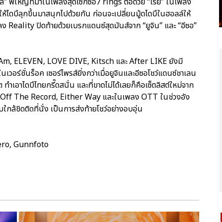
ึล” พี่ใหญ่ที่มาในเพลงสุดเซ็กซี่อ7 rings ต่อด้วย “เรย์” ในเพลง
ดบึลุกขึ้นมาสนุกไปด้วยกัน ก่อนจะเปลี่ยนมู้ดไดบึในฮอลล์ให้
ลง Reality ปิดท้ายด้วยเบรกแดนซ์สุดมันส์จาก “ยูจิน” และ “อีซอ”
I Am, ELEVEN, LOVE DIVE, Kitsch และ After LIKE ยังมี
เวอร์ชั่นร็อค เซอร์ไพรส์ยิ่งกว่าเมื่อยูจินและอีซอโชว์แดนซ์ชาเลน
เอาไดบึไทยกรี๊ดสนั่น และที่ขาดไม่ได้เลยก็คือเซ็ตลิสต์ใหม่จาก
die, Off The Record, Either Way และในเพลง OTT ในช่วงอัง
ล้ชิดติดที่นั่ง เป็นการส่งท้ายโชว์อย่างอบอุ่น
ero, Gunnfoto