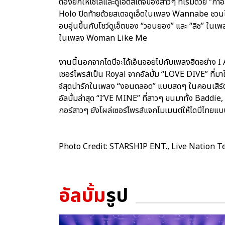
ต้องยกให้โซโล่และดูเอ็ตสเตจของสาวๆ ที่เริ่มด้วย “กาอ
Holo ปิดท้ายด้วยสเตจดูเอ็ตในเพลง Wannabe ชวนให้ไ
อบอุ่นขึ้นกับโชว์ดูเอ็ตของ “วอนยอง” และ “ลิซ” ในเพ
ในเพลง Woman Like Me
งานนี้นอกจากไดบึจะได้เอ็นจอยไปกับเพลงฮิตอย่าง 
เซอร์ไพรส์เป็น Royal จากอัลบั้ม “LOVE DIVE” ที่มาใน
จ์สุดน่ารักในเพลง “งอนตลอด” แบบสดๆ ในคอนเสิร์ต ทำ
อัลบั้มล่าสุด “I’VE MINE” ที่สาวๆ ขนมาทั้ง Bad
กอร์สาวๆ ยังโผล่เซอร์ไพรส์แจกโมเมนต์ให้ไดบึไทยแบบใก
Photo Credit: STARSHIP ENT., Live Nation T
อัลบั้ม
รูป