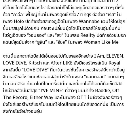
เซอร์ไพรส์แฟนๆ ด้วยโชว์ที่ส่งต่อพลังและความสนุกได้ตลอดกว่า 2
ชั่วโมง โดยไฮไลต์ของโชว์ต้องยกให้โซโล่และดูเอ็ตสเตจของสาวๆ ที่เริ่ม
ด้วย “กาอึล” พี่ใหญ่ที่มาในเพลงสุดเซ็กซี่อ7 rings ต่อด้วย “เรย์” ใน
เพลง Holo ปิดท้ายด้วยสเตจดูเอ็ตในเพลง Wannabe ชวนให้ไดบึลุก
ขึ้นมาสนุกไปด้วยกัน ก่อนจะเปลี่ยนมู้ดไดบึในฮอลล์ให้อบอุ่นขึ้นกับ
โชว์ดูเอ็ตของ “วอนยอง” และ “ลิซ” ในเพลง Reality ปิดท้ายด้วยเบรก
แดนซ์สุดมันส์จาก “ยูจิน” และ “อีซอ” ในเพลง Woman Like Me
งานนี้นอกจากไดบึจะได้เอ็นจอยไปกับเพลงฮิตอย่าง I Am, ELEVEN,
LOVE DIVE, Kitsch และ After LIKE ยังมีเซอร์ไพรส์เป็น Royal
จากอัลบั้ม “LOVE DIVE” ที่มาในเวอร์ชั่นร็อค เซอร์ไพรส์ยิ่งกว่าเมื่อยู
จินและอีซอโชว์แดนซ์ชาเลนจ์สุดน่ารักในเพลง “งอนตลอด” แบบสดๆ
ในคอนเสิร์ต ทำเอาไดบึไทยกรี๊ดสนั่น และที่ขาดไม่ได้เลยก็คือเซ็ตลิสต์
ใหม่จากอัลบั้มล่าสุด “I’VE MINE” ที่สาวๆ ขนมาทั้ง Baddie, Off
The Record, Either Way และในเพลง OTT ในช่วงอังกอร์สาวๆ
ยังโผล่เซอร์ไพรส์แจกโมเมนต์ให้ไดบึไทยแบบใกล้ชิดติดที่นั่ง เป็นการ
ส่งท้ายโชว์อย่างอบอุ่น