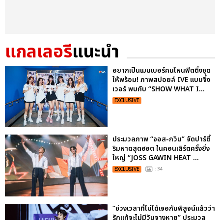
แกลเลอรี
แนะนำ
อยากเป็นเมมเบอร์คนไหนฟิตติ้งชุด
ให้พร้อม! ภาพสปอยล์ IVE แบบจึ้ง
เวอร์ พบกับ “SHOW WHAT I...
EXCLUSIVE
ประมวลภาพ “จอส-กวิน” จัดปาร์ตี้
ริมหาดสุดฮอต ในคอนเสิร์ตครั้งยิ่ง
ใหญ่ “JOSS GAWIN HEAT ...
EXCLUSIVE
: 34
“ช่วงเวลาที่ไม่ได้เจอกันพิสูจน์แล้วว่า
รักแท้จะไม่มีวันจางหาย” ประมวล