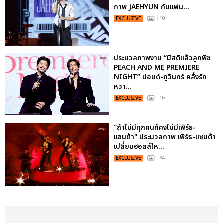
ภาพ JAEHYUN กับแฟน...
EXCLUSIVE
: 10
ประมวลภาพงาน “มีสติแล้วลูกพีช
PEACH AND ME PREMIERE
NIGHT” ปอนด์-ภูวินทร์ คลั่งรัก
หวา...
EXCLUSIVE
: 16
"ถ้าไม่มีทุกคนก็คงไม่มีเพิร์ธ-
แซนต้า" ประมวลภาพ เพิร์ธ-แซนต้า
เปลี่ยนฮอลล์ให...
EXCLUSIVE
: 34