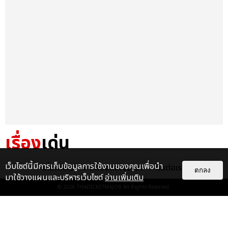
เรื่อง
เด่น
&QUOT;ถ้าไม่มีทุกคนก็คงไม่มี
เว็บไซต์นี้มีการเก็บข้อมูลการใช้งานของคุณเพื่อนำ
เกี่ยวกับเรา
ติดต่อลงโฆษณา
ติดต่อเรา
ตกลง
เพิร์ธ-แซนต้า&QUOT; ประมวล
มาใช้วางแผนและบริหารเว็บไซต์
อ่านเพิ่มเติม
ภาพ เพิร์ธ-แซนต้า เปลี่ยน
© 2026
THAITICKETMAJOR
All Rights Reserved.
ฮอลล์ให...
EXCLUSIVE
: 34