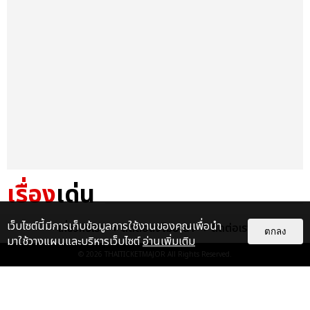
เรื่อง
เด่น
&QUOT;ถ้าไม่มีทุกคนก็คงไม่มี
เว็บไซต์นี้มีการเก็บข้อมูลการใช้งานของคุณเพื่อนำ
เกี่ยวกับเรา
ติดต่อลงโฆษณา
ติดต่อเรา
ตกลง
เพิร์ธ-แซนต้า&QUOT; ประมวล
มาใช้วางแผนและบริหารเว็บไซต์
อ่านเพิ่มเติม
ภาพ เพิร์ธ-แซนต้า เปลี่ยน
© 2026
THAITICKETMAJOR
All Rights Reserved.
ฮอลล์ให...
EXCLUSIVE
: 34