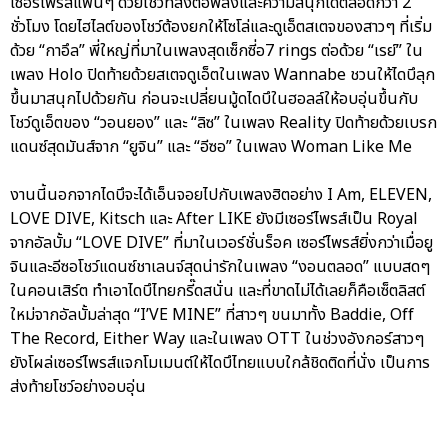
เซอร์ไพรส์แฟนๆ ด้วยโชว์ที่ส่งต่อพลังและความสนุกได้ตลอดกว่า 2
ชั่วโมง โดยไฮไลต์ของโชว์ต้องยกให้โซโล่และดูเอ็ตสเตจของสาวๆ ที่เริ่ม
ด้วย “กาอึล” พี่ใหญ่ที่มาในเพลงสุดเซ็กซี่อ7 rings ต่อด้วย “เรย์” ใน
เพลง Holo ปิดท้ายด้วยสเตจดูเอ็ตในเพลง Wannabe ชวนให้ไดบึลุก
ขึ้นมาสนุกไปด้วยกัน ก่อนจะเปลี่ยนมู้ดไดบึในฮอลล์ให้อบอุ่นขึ้นกับ
โชว์ดูเอ็ตของ “วอนยอง” และ “ลิซ” ในเพลง Reality ปิดท้ายด้วยเบรก
แดนซ์สุดมันส์จาก “ยูจิน” และ “อีซอ” ในเพลง Woman Like Me
งานนี้นอกจากไดบึจะได้เอ็นจอยไปกับเพลงฮิตอย่าง I Am, ELEVEN,
LOVE DIVE, Kitsch และ After LIKE ยังมีเซอร์ไพรส์เป็น Royal
จากอัลบั้ม “LOVE DIVE” ที่มาในเวอร์ชั่นร็อค เซอร์ไพรส์ยิ่งกว่าเมื่อยู
จินและอีซอโชว์แดนซ์ชาเลนจ์สุดน่ารักในเพลง “งอนตลอด” แบบสดๆ
ในคอนเสิร์ต ทำเอาไดบึไทยกรี๊ดสนั่น และที่ขาดไม่ได้เลยก็คือเซ็ตลิสต์
ใหม่จากอัลบั้มล่าสุด “I’VE MINE” ที่สาวๆ ขนมาทั้ง Baddie, Off
The Record, Either Way และในเพลง OTT ในช่วงอังกอร์สาวๆ
ยังโผล่เซอร์ไพรส์แจกโมเมนต์ให้ไดบึไทยแบบใกล้ชิดติดที่นั่ง เป็นการ
ส่งท้ายโชว์อย่างอบอุ่น