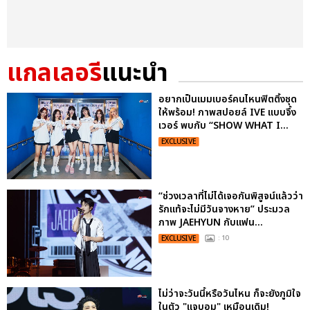
แกลเลอรี
แนะนำ
อยากเป็นเมมเบอร์คนไหนฟิตติ้งชุด
ให้พร้อม! ภาพสปอยล์ IVE แบบจึ้ง
เวอร์ พบกับ “SHOW WHAT I...
EXCLUSIVE
“ช่วงเวลาที่ไม่ได้เจอกันพิสูจน์แล้วว่า
รักแท้จะไม่มีวันจางหาย” ประมวล
ภาพ JAEHYUN กับแฟน...
EXCLUSIVE
: 10
ไม่ว่าจะวันนี้หรือวันไหน ก็จะยังภูมิใจ
ในตัว "แจบอม" เหมือนเดิม!