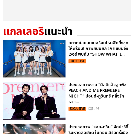
แกลเลอรี
แนะนำ
อยากเป็นเมมเบอร์คนไหนฟิตติ้งชุด
ให้พร้อม! ภาพสปอยล์ IVE แบบจึ้ง
เวอร์ พบกับ “SHOW WHAT I...
EXCLUSIVE
ประมวลภาพงาน “มีสติแล้วลูกพีช
PEACH AND ME PREMIERE
NIGHT” ปอนด์-ภูวินทร์ คลั่งรัก
หวา...
EXCLUSIVE
: 16
ประมวลภาพ “จอส-กวิน” จัดปาร์ตี้
ริมหาดสุดฮอต ในคอนเสิร์ตครั้งยิ่ง