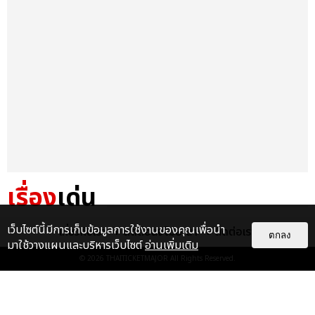
เรื่อง
เด่น
&QUOT;ถ้าไม่มีทุกคนก็คงไม่มี
เว็บไซต์นี้มีการเก็บข้อมูลการใช้งานของคุณเพื่อนำ
เกี่ยวกับเรา
ติดต่อลงโฆษณา
ติดต่อเรา
ตกลง
เพิร์ธ-แซนต้า&QUOT; ประมวล
มาใช้วางแผนและบริหารเว็บไซต์
อ่านเพิ่มเติม
ภาพ เพิร์ธ-แซนต้า เปลี่ยน
© 2026
THAITICKETMAJOR
All Rights Reserved.
ฮอลล์ให...
EXCLUSIVE
: 34