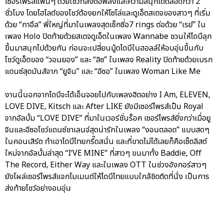
เซอร์ไพรส์แฟนๆ ด้วยโชว์ที่ส่งต่อพลังและความสนุกได้ตลอดกว่า 2
ชั่วโมง โดยไฮไลต์ของโชว์ต้องยกให้โซโล่และดูเอ็ตสเตจของสาวๆ ที่เริ่ม
ด้วย “กาอึล” พี่ใหญ่ที่มาในเพลงสุดเซ็กซี่อ7 rings ต่อด้วย “เรย์” ใน
เพลง Holo ปิดท้ายด้วยสเตจดูเอ็ตในเพลง Wannabe ชวนให้ไดบึลุก
ขึ้นมาสนุกไปด้วยกัน ก่อนจะเปลี่ยนมู้ดไดบึในฮอลล์ให้อบอุ่นขึ้นกับ
โชว์ดูเอ็ตของ “วอนยอง” และ “ลิซ” ในเพลง Reality ปิดท้ายด้วยเบรก
แดนซ์สุดมันส์จาก “ยูจิน” และ “อีซอ” ในเพลง Woman Like Me
งานนี้นอกจากไดบึจะได้เอ็นจอยไปกับเพลงฮิตอย่าง I Am, ELEVEN,
LOVE DIVE, Kitsch และ After LIKE ยังมีเซอร์ไพรส์เป็น Royal
จากอัลบั้ม “LOVE DIVE” ที่มาในเวอร์ชั่นร็อค เซอร์ไพรส์ยิ่งกว่าเมื่อยู
จินและอีซอโชว์แดนซ์ชาเลนจ์สุดน่ารักในเพลง “งอนตลอด” แบบสดๆ
ในคอนเสิร์ต ทำเอาไดบึไทยกรี๊ดสนั่น และที่ขาดไม่ได้เลยก็คือเซ็ตลิสต์
ใหม่จากอัลบั้มล่าสุด “I’VE MINE” ที่สาวๆ ขนมาทั้ง Baddie, Off
The Record, Either Way และในเพลง OTT ในช่วงอังกอร์สาวๆ
ยังโผล่เซอร์ไพรส์แจกโมเมนต์ให้ไดบึไทยแบบใกล้ชิดติดที่นั่ง เป็นการ
ส่งท้ายโชว์อย่างอบอุ่น